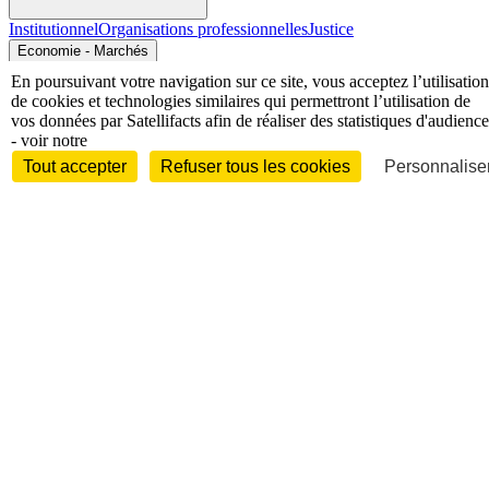
Institutionnel
Organisations professionnelles
Justice
Economie - Marchés
En poursuivant votre navigation sur ce site, vous acceptez l’utilisation
de cookies et technologies similaires qui permettront l’utilisation de
vos données par Satellifacts afin de réaliser des statistiques d'audience
- voir notre
Tout accepter
Refuser tous les cookies
Personnaliser
Entreprises et marchés
Télécoms
Technologies
Industries
techniques
Diversifications
International
International
Personnalités
Interview
Biographies
Nominations /