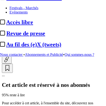
Festivals - Marchés
Festivals - Marchés
Evénements
NATPE :
JP Bommel (Reed
Accès libre
Midem) directeur général et
directeur ...
Revue de presse
Au fil des (e)X (tweets)
Actualité n° 136565
|
Publié le 10 août 2015 16:00
| 117 mots
Nous contacter
•
Abonnements et Publicité
•
Qui sommes-nous ?
...
Cet article est réservé à nos abonnés
95% reste à lire
Pour accéder à cet article, à l'ensemble du site, découvrez nos