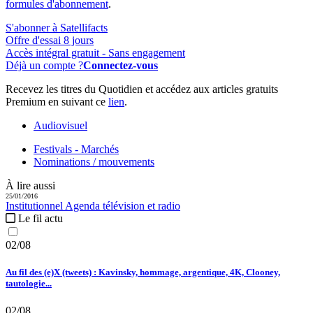
formules d'abonnement
.
S'abonner à Satellifacts
Offre d'essai 8 jours
Accès intégral gratuit - Sans engagement
Déjà un compte ?
Connectez-vous
Recevez les titres du Quotidien et accédez aux articles gratuits
Premium en suivant ce
lien
.
Audiovisuel
Festivals - Marchés
Nominations / mouvements
À lire aussi
25/01/2016
Institutionnel
Agenda télévision et radio
Le fil actu
02/08
Au fil des (e)X (tweets) : Kavinsky, hommage, argentique, 4K, Clooney,
tautologie...
02/08