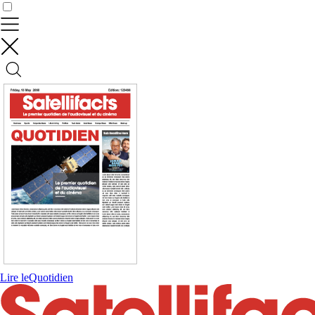
Contrôler vos données
Lire le
Quotidien