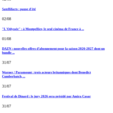
Satellifacts : pause d'été
02/08
"L'Odyssée" : à Montpellier, le seul cinéma de France à ...
01/08
DAZN : nouvelles offres d’abonnement pour la saison 2026-2027 dont un
bundle ...
31/07
Warner / Paramount : trois acteurs britanniques dont Benedict
Cumberbatch, ...
31/07
Festival de Dinard : le jury 2026 sera présidé par Amira Casar
31/07