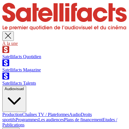
À la une
Satellifacts Quotidien
Satellifacts Magazine
Satellifacts Talents
Audiovisuel
Production
Chaînes TV / Plateformes
Audio
Droits
sportifs
Programmes
Les audiences
Plans de financement
Etudes /
Publications