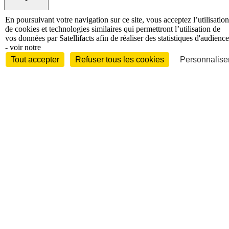
International
En poursuivant votre navigation sur ce site, vous acceptez l’utilisation
de cookies et technologies similaires qui permettront l’utilisation de
Personnalités
vos données par Satellifacts afin de réaliser des statistiques d'audience
- voir notre
Tout accepter
Refuser tous les cookies
Personnaliser
Interview
Biographies
Nominations /
mouvements
Distinctions
Disparitions
Verbatim
Au fil des (e)X
(tweets)
Festivals - Évènements
Festivals - Marchés
Evénements
Accès libre
Revue de presse
Au fil des (e)X (tweets)
Nous contacter