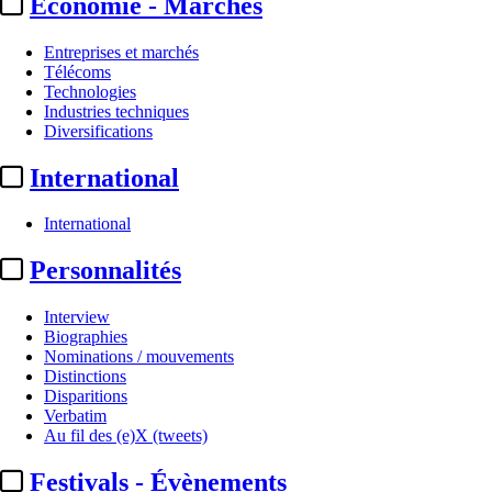
Economie - Marchés
Entreprises et marchés
Télécoms
Technologies
Industries techniques
Diversifications
International
International
Production
Personnalités
Netflix :
acquisition des droits
Interview
US de « Sacrifice », premier
Biographies
Nominations / mouvements
film en ...
Distinctions
Disparitions
Verbatim
Par
YD
Au fil des (e)X (tweets)
Actualité n° 348770
|
Publié le 22 mai 2026 19:06
| 175 mots
Festivals - Évènements