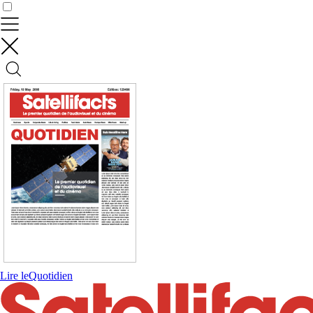
Contrôler vos données
Lire le
Quotidien