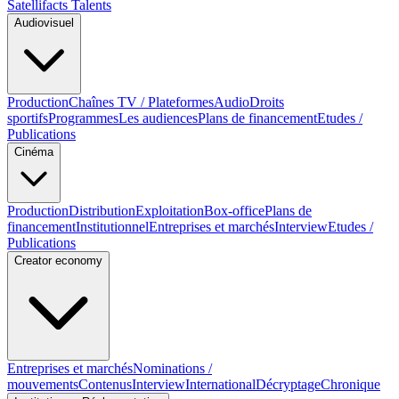
Satellifacts Talents
Audiovisuel
Production
Chaînes TV / Plateformes
Audio
Droits
sportifs
Programmes
Les audiences
Plans de financement
Etudes /
Publications
Cinéma
Production
Distribution
Exploitation
Box-office
Plans de
financement
Institutionnel
Entreprises et marchés
Interview
Etudes /
Publications
Creator economy
Entreprises et marchés
Nominations /
mouvements
Contenus
Interview
International
Décryptage
Chronique