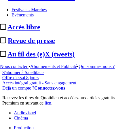
Festivals - Marchés
Evénements
...
Accès libre
Cet article est réservé à nos abonnés
Revue de presse
97% reste à lire
Au fil des (e)X (tweets)
Pour accéder à cet article, à l'ensemble du site, découvrez nos
formules d'abonnement
.
Nous contacter
•
Abonnements et Publicité
•
Qui sommes-nous ?
S'abonner à Satellifacts
Offre d'essai 8 jours
Accès intégral gratuit - Sans engagement
Déjà un compte ?
Connectez-vous
Recevez les titres du Quotidien et accédez aux articles gratuits
Premium en suivant ce
lien
.
Audiovisuel
Cinéma
Production