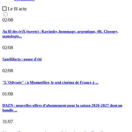
Le fil actu
02/08
Au fil des (e)X (tweets) : Kavinsky, hommage, argentique, 4K, Clooney,
tautologie...
02/08
Satellifacts : pause d'été
02/08
"L'Odyssée" : à Montpellier, le seul cinéma de France à ...
01/08
DAZN : nouvelles offres d’abonnement pour la saison 2026-2027 dont un
bundle ...
31/07