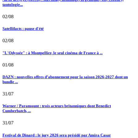
tautologie...
02/08
Satellifacts : pause d'été
02/08
"L'Odyssée" : à Montpellier, le seul cinéma de France à ...
01/08
DAZN : nouvelles offres d’abonnement pour la saison 2026-2027 dont un
bundle ...
31/07
Warner / Paramount : trois acteurs britanniques dont Benedict
Cumberbatch, ...
31/07
Festival de Dinard : le jury 2026 sera présidé par Amira Casar