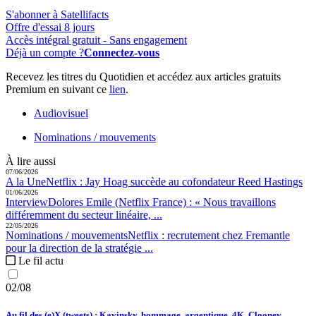
S'abonner à Satellifacts
Offre d'essai 8 jours
Accès intégral gratuit - Sans engagement
Déjà un compte ?
Connectez-vous
Recevez les titres du Quotidien et accédez aux articles gratuits
Premium en suivant ce
lien
.
Audiovisuel
Nominations / mouvements
À lire aussi
07/06/2026
A la Une
Netflix :
Jay Hoag succède au cofondateur Reed Hastings
01/06/2026
Interview
Dolores Emile (Netflix France) :
« Nous travaillons
différemment du secteur linéaire, ...
22/05/2026
Nominations / mouvements
Netflix :
recrutement chez Fremantle
pour la direction de la stratégie ...
Le fil actu
02/08
Au fil des (e)X (tweets) : Kavinsky, hommage, argentique, 4K, Clooney,