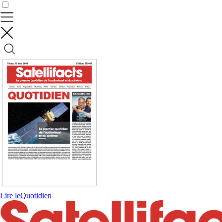
Contrôler vos données
Lire le
Quotidien