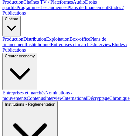
Production
Chaînes TV / Plateformes
Audio
Droits
sportifs
Programmes
Les audiences
Plans de financement
Etudes /
Publications
Cinéma
Production
Distribution
Exploitation
Box-office
Plans de
financement
Institutionnel
Entreprises et marchés
Interview
Etudes /
Publications
Creator economy
Entreprises et marchés
Nominations /
mouvements
Contenus
Interview
International
Décryptage
Chronique
Institutions - Réglementation