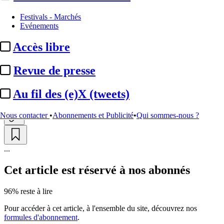
Nominations / mouvements
Festivals - Marchés
Evénements
Netflix :
départ du directeur du
Accès libre
flux Jeff Gaspin
Revue de presse
Par
Damien Choppin
Actualité n° 349566
|
Publié le 11 juin 2026 16:24
| 135 mots
Au fil des (e)X (tweets)
Nous contacter
•
Abonnements et Publicité
•
Qui sommes-nous ?
...
Cet article est réservé à nos abonnés
96% reste à lire
Pour accéder à cet article, à l'ensemble du site, découvrez nos
formules d'abonnement
.