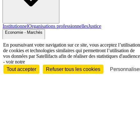
Institutionnel
Organisations professionnelles
Justice
Economie - Marchés
En poursuivant votre navigation sur ce site, vous acceptez l’utilisation
de cookies et technologies similaires qui permettront l’utilisation de
vos données par Satellifacts afin de réaliser des statistiques d'audience
- voir notre
Tout accepter
Refuser tous les cookies
Personnaliser
Entreprises et marchés
Télécoms
Technologies
Industries
techniques
Diversifications
International
International
Personnalités