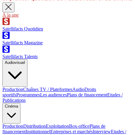
À la une
Satellifacts Quotidien
Satellifacts Magazine
Satellifacts Talents
Audiovisuel
Production
Chaînes TV / Plateformes
Audio
Droits
sportifs
Programmes
Les audiences
Plans de financement
Etudes /
Publications
Cinéma
Production
Distribution
Exploitation
Box-office
Plans de
financement
Institutionnel
Entreprises et marchés
Interview
Etudes /