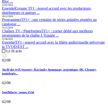
Bloc ...
12/01/2023
Essentiel
Groupe TF1 :
nouvel accord avec les producteurs,
distributeurs et auteurs ...
18/12/2024
Programmes
TF1+ :
une centaine de séries animées ajoutées au
catalogue ...
21/11/2024
Chaînes TV / Plateformes
TF1+ :
corner dédié aux meilleurs
programmes de la chaîne L’Equipe ...
11/06/2025
Essentiel
TF1 :
nouvel accord avec la filière audiovisuelle prévoyant
la TVOD/EST ...
Le fil actu
02/08
Au fil des (e)X (tweets) : Kavinsky, hommage, argentique, 4K, Clooney,
tautologie...
02/08
Satellifacts : pause d'été
02/08