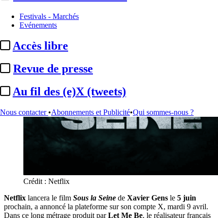
Festivals - Marchés
Evénements
Accès libre
Revue de presse
Au fil des (e)X (tweets)
Nous contacter
•
Abonnements et Publicité
•
Qui sommes-nous ?
Crédit : Netflix
Netflix
lancera le film
Sous la Seine
de
Xavier Gens
le
5 juin
prochain, a annoncé la plateforme sur son compte X, mardi 9 avril.
Dans ce long métrage produit par
Let Me Be
, le réalisateur français