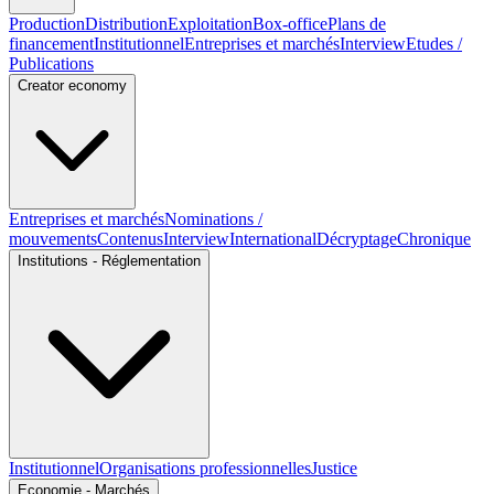
Production
Distribution
Exploitation
Box-office
Plans de
financement
Institutionnel
Entreprises et marchés
Interview
Etudes /
Publications
Creator economy
Entreprises et marchés
Nominations /
mouvements
Contenus
Interview
International
Décryptage
Chronique
Institutions - Réglementation
Institutionnel
Organisations professionnelles
Justice
Economie - Marchés