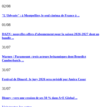
02/08
"L'Odyssée" : à Montpellier, le seul cinéma de France à ...
01/08
DAZN : nouvelles offres d’abonnement pour la saison 2026-2027 dont un
bundle ...
31/07
Warner / Paramount : trois acteurs britanniques dont Benedict
Cumberbatch, ...
31/07
Festival de Dinard : le jury 2026 sera présidé par Amira Casar
31/07
Disney : vers une cession de ses 50 % dans A+E Global ...