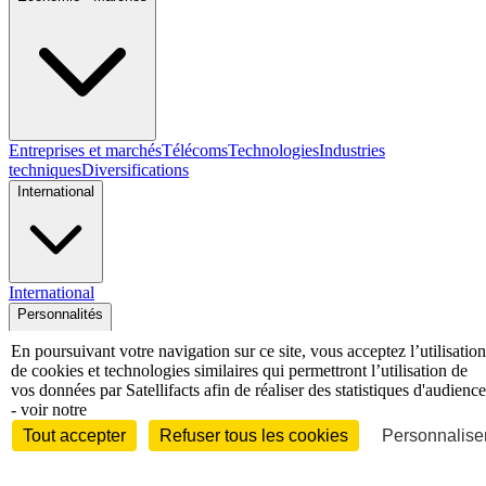
Entreprises et marchés
Télécoms
Technologies
Industries
techniques
Diversifications
International
International
Personnalités
En poursuivant votre navigation sur ce site, vous acceptez l’utilisation
de cookies et technologies similaires qui permettront l’utilisation de
vos données par Satellifacts afin de réaliser des statistiques d'audience
- voir notre
Interview
Biographies
Nominations /
Tout accepter
Refuser tous les cookies
Personnaliser
mouvements
Distinctions
Disparitions
Verbatim
Au fil des (e)X
(tweets)
Festivals - Évènements