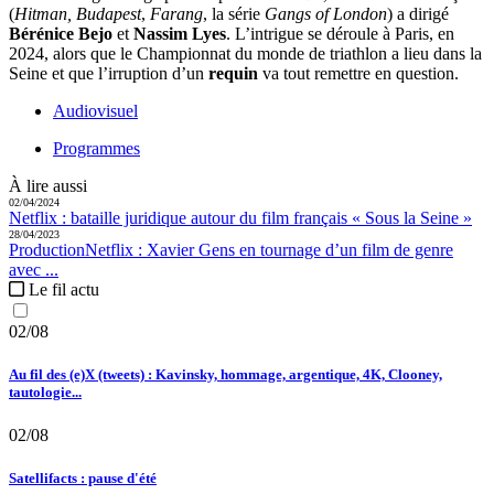
(
Hitman, Budapest
,
Farang
, la série
Gangs of London
) a dirigé
Bérénice Bejo
et
Nassim Lyes
. L’intrigue se déroule à Paris, en
2024, alors que le Championnat du monde de triathlon a lieu dans la
Seine et que l’irruption d’un
requin
va tout remettre en question.
Audiovisuel
Programmes
À lire aussi
02/04/2024
Netflix :
bataille juridique autour du film français « Sous la Seine »
28/04/2023
Production
Netflix :
Xavier Gens en tournage d’un film de genre
avec ...
Le fil actu
02/08
Au fil des (e)X (tweets) : Kavinsky, hommage, argentique, 4K, Clooney,
tautologie...
02/08
Satellifacts : pause d'été