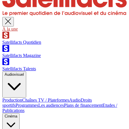
À la une
Satellifacts Quotidien
Satellifacts Magazine
Satellifacts Talents
Audiovisuel
Production
Chaînes TV / Plateformes
Audio
Droits
sportifs
Programmes
Les audiences
Plans de financement
Etudes /
Publications
Cinéma