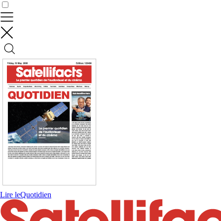
Contrôler vos données
Lire le
Quotidien