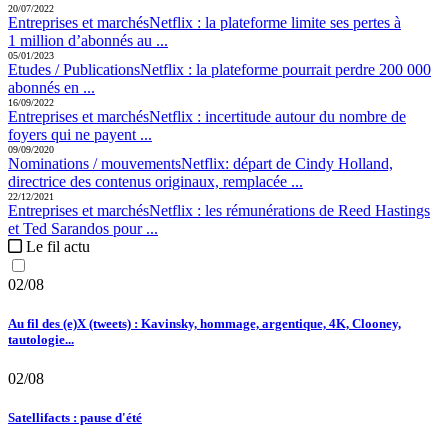
20/07/2022
Entreprises et marchés
Netflix :
la plateforme limite ses pertes à
1 million d’abonnés au ...
05/01/2023
Etudes / Publications
Netflix :
la plateforme pourrait perdre 200 000
abonnés en ...
16/09/2022
Entreprises et marchés
Netflix :
incertitude autour du nombre de
foyers qui ne payent ...
09/09/2020
Nominations / mouvements
Netflix:
départ de Cindy Holland,
directrice des contenus originaux, remplacée ...
22/12/2021
Entreprises et marchés
Netflix :
les rémunérations de Reed Hastings
et Ted Sarandos pour ...
Le fil actu
02/08
Au fil des (e)X (tweets) : Kavinsky, hommage, argentique, 4K, Clooney,
tautologie...
02/08
Satellifacts : pause d'été