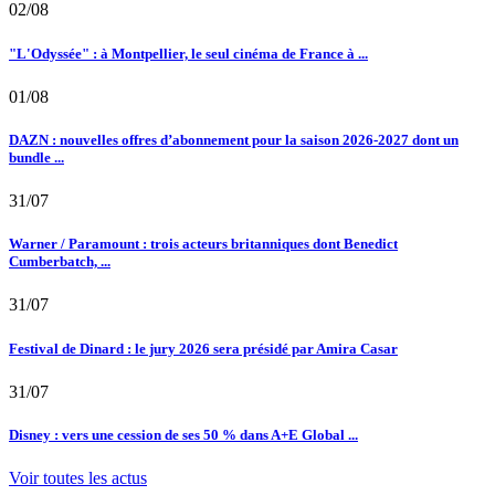
02/08
"L'Odyssée" : à Montpellier, le seul cinéma de France à ...
01/08
DAZN : nouvelles offres d’abonnement pour la saison 2026-2027 dont un
bundle ...
31/07
Warner / Paramount : trois acteurs britanniques dont Benedict
Cumberbatch, ...
31/07
Festival de Dinard : le jury 2026 sera présidé par Amira Casar
31/07
Disney : vers une cession de ses 50 % dans A+E Global ...
Voir toutes les actus