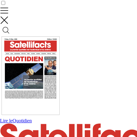
Contrôler vos données
Lire le
Quotidien