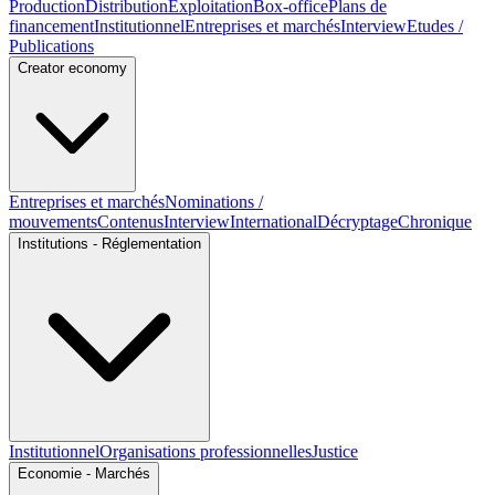
Production
Distribution
Exploitation
Box-office
Plans de
financement
Institutionnel
Entreprises et marchés
Interview
Etudes /
Publications
Creator economy
Entreprises et marchés
Nominations /
mouvements
Contenus
Interview
International
Décryptage
Chronique
Institutions - Réglementation
Institutionnel
Organisations professionnelles
Justice
Economie - Marchés