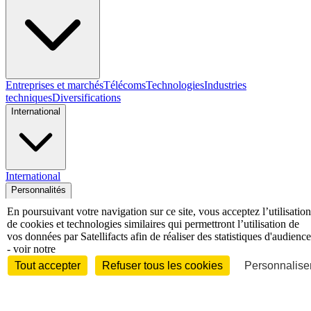
Entreprises et marchés
Télécoms
Technologies
Industries
techniques
Diversifications
International
International
Personnalités
En poursuivant votre navigation sur ce site, vous acceptez l’utilisation
de cookies et technologies similaires qui permettront l’utilisation de
vos données par Satellifacts afin de réaliser des statistiques d'audience
- voir notre
Interview
Biographies
Nominations /
Tout accepter
Refuser tous les cookies
Personnaliser
mouvements
Distinctions
Disparitions
Verbatim
Au fil des (e)X
(tweets)
Festivals - Évènements