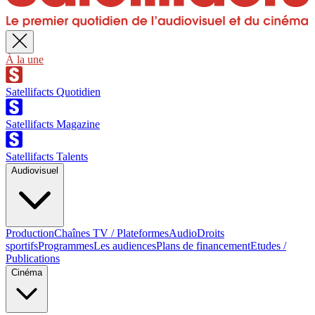
À la une
Satellifacts Quotidien
Satellifacts Magazine
Satellifacts Talents
Audiovisuel
Production
Chaînes TV / Plateformes
Audio
Droits
sportifs
Programmes
Les audiences
Plans de financement
Etudes /
Publications
Cinéma