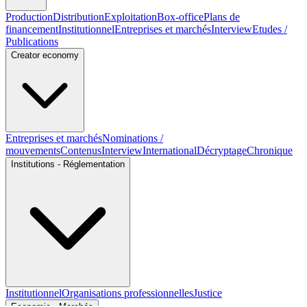
Production
Distribution
Exploitation
Box-office
Plans de
financement
Institutionnel
Entreprises et marchés
Interview
Etudes /
Publications
Creator economy
Entreprises et marchés
Nominations /
mouvements
Contenus
Interview
International
Décryptage
Chronique
Institutions - Réglementation
Institutionnel
Organisations professionnelles
Justice
Economie - Marchés