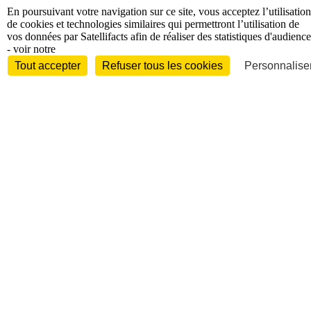
En poursuivant votre navigation sur ce site, vous acceptez l’utilisation
de cookies et technologies similaires qui permettront l’utilisation de
vos données par Satellifacts afin de réaliser des statistiques d'audience
- voir notre
Tout accepter
Refuser tous les cookies
Personnaliser
Entreprises et marchés
Télécoms
Technologies
Industries
techniques
Diversifications
International
International
Personnalités
Interview
Biographies
Nominations /
mouvements
Distinctions
Disparitions
Verbatim
Au fil des (e)X
(tweets)