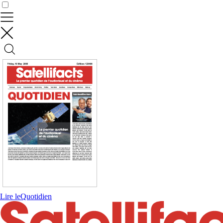
Contrôler vos données
Lire le
Quotidien