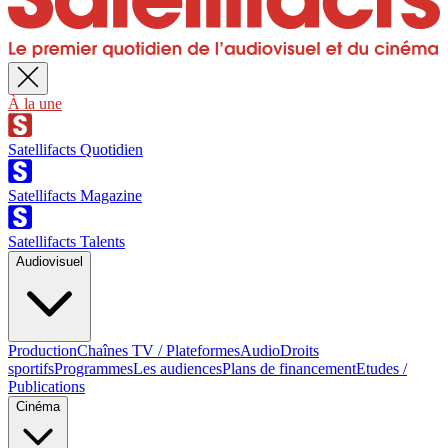
À la une
Satellifacts Quotidien
Satellifacts Magazine
Satellifacts Talents
Audiovisuel
Production
Chaînes TV / Plateformes
Audio
Droits
sportifs
Programmes
Les audiences
Plans de financement
Etudes /
Publications
Cinéma