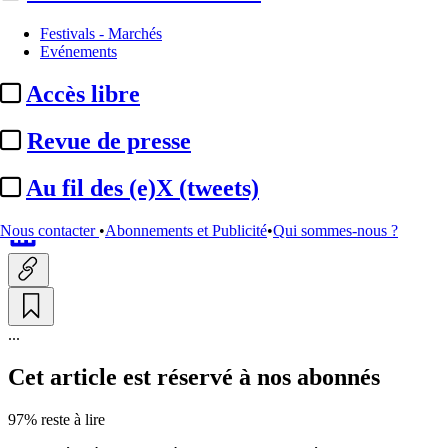
Production
Festivals - Marchés
Evénements
Netflix :
tournage de la
Accès libre
minisérie « La Grande »
réalisée par Mélanie ...
Revue de presse
Au fil des (e)X (tweets)
Par
Yvane Dréant
Actualité n° 349840
|
Publié le 17 juin 2026 12:06
| 137 mots
Nous contacter
•
Abonnements et Publicité
•
Qui sommes-nous ?
...
Cet article est réservé à nos abonnés
97% reste à lire