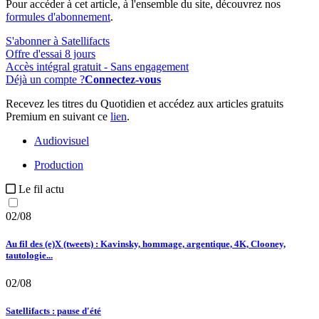
Pour accéder à cet article, à l'ensemble du site, découvrez nos
formules d'abonnement
.
S'abonner à Satellifacts
Offre d'essai 8 jours
Accès intégral gratuit - Sans engagement
Déjà un compte ?
Connectez-vous
Recevez les titres du Quotidien et accédez aux articles gratuits
Premium en suivant ce
lien
.
Audiovisuel
Production
Le fil actu
02/08
Au fil des (e)X (tweets) : Kavinsky, hommage, argentique, 4K, Clooney,
tautologie...
02/08
Satellifacts : pause d'été