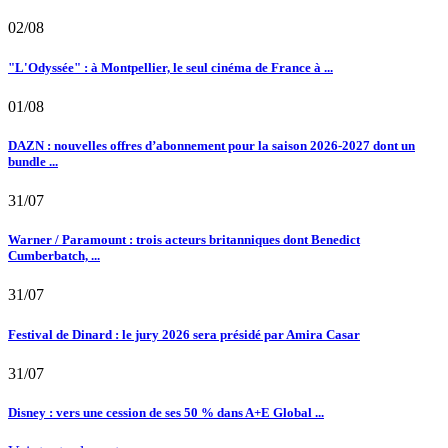
02/08
"L'Odyssée" : à Montpellier, le seul cinéma de France à ...
01/08
DAZN : nouvelles offres d’abonnement pour la saison 2026-2027 dont un
bundle ...
31/07
Warner / Paramount : trois acteurs britanniques dont Benedict
Cumberbatch, ...
31/07
Festival de Dinard : le jury 2026 sera présidé par Amira Casar
31/07
Disney : vers une cession de ses 50 % dans A+E Global ...