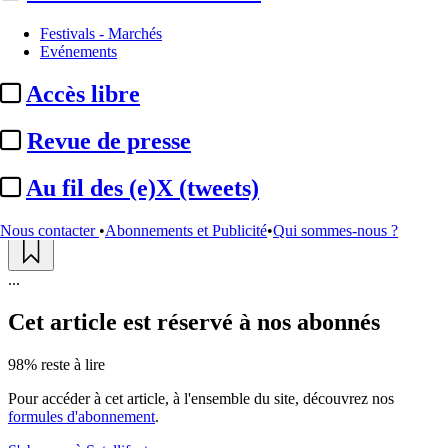
Production
Festivals - Marchés
Evénements
Netflix :
une téléréalité basée
Accès libre
sur le roman « Charlie et la ...
Revue de presse
Actualité n° 317671
|
Publié le 21 mars 2025 18:35
| 368 mots
Au fil des (e)X (tweets)
Nous contacter
•
Abonnements et Publicité
•
Qui sommes-nous ?
...
Cet article est réservé à nos abonnés
98% reste à lire
Pour accéder à cet article, à l'ensemble du site, découvrez nos
formules d'abonnement
.