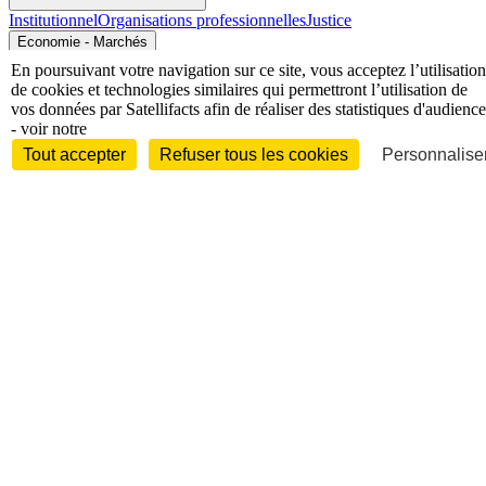
Institutionnel
Organisations professionnelles
Justice
Economie - Marchés
En poursuivant votre navigation sur ce site, vous acceptez l’utilisation
de cookies et technologies similaires qui permettront l’utilisation de
vos données par Satellifacts afin de réaliser des statistiques d'audience
- voir notre
Tout accepter
Refuser tous les cookies
Personnaliser
Entreprises et marchés
Télécoms
Technologies
Industries
techniques
Diversifications
International
International
Personnalités
Interview
Biographies
Nominations /