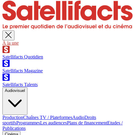
À la une
Satellifacts Quotidien
Satellifacts Magazine
Satellifacts Talents
Audiovisuel
Production
Chaînes TV / Plateformes
Audio
Droits
sportifs
Programmes
Les audiences
Plans de financement
Etudes /
Publications
Cinéma