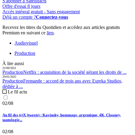
S'abonner à Satellifacts
Offre d'essai 8 jours
Accès intégral gratuit - Sans engagement
Déjà un compte ?
Connectez-vous
Recevez les titres du Quotidien et accédez aux articles gratuits
Premium en suivant ce
lien
.
Audiovisuel
Production
À lire aussi
22/09/2021
Production
Netflix :
acquisition de la société gérant les droits de ...
29/01/2025
Production
Fremantle :
accord de trois ans avec Eureka Studios,
dédiée à ...
Le fil actu
02/08
Au fil des (e)X (tweets) : Kavinsky, hommage, argentique, 4K, Clooney,
tautologie...
02/08