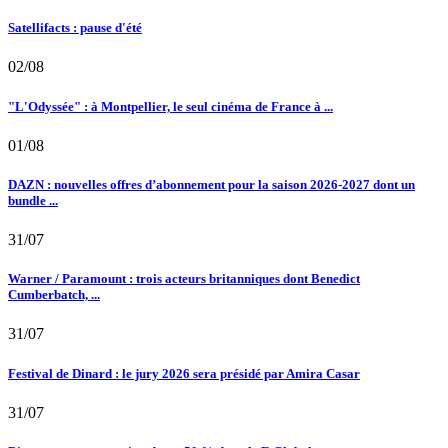
Satellifacts : pause d'été
02/08
"L'Odyssée" : à Montpellier, le seul cinéma de France à ...
01/08
DAZN : nouvelles offres d’abonnement pour la saison 2026-2027 dont un
bundle ...
31/07
Warner / Paramount : trois acteurs britanniques dont Benedict
Cumberbatch, ...
31/07
Festival de Dinard : le jury 2026 sera présidé par Amira Casar
31/07