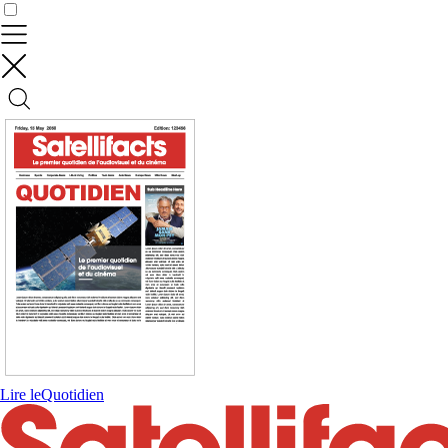
Contrôler vos données
Lire le
Quotidien