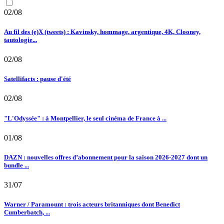
02/08
Au fil des (e)X (tweets) : Kavinsky, hommage, argentique, 4K, Clooney,
tautologie...
02/08
Satellifacts : pause d'été
02/08
"L'Odyssée" : à Montpellier, le seul cinéma de France à ...
01/08
DAZN : nouvelles offres d’abonnement pour la saison 2026-2027 dont un
bundle ...
31/07
Warner / Paramount : trois acteurs britanniques dont Benedict
Cumberbatch, ...