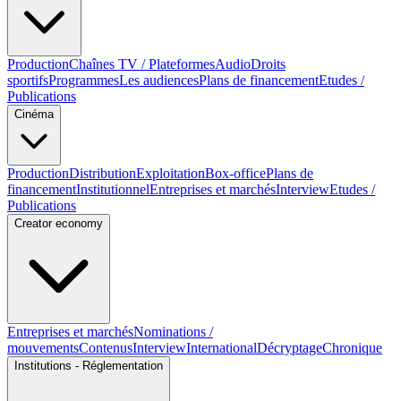
Production
Chaînes TV / Plateformes
Audio
Droits
sportifs
Programmes
Les audiences
Plans de financement
Etudes /
Publications
Cinéma
Production
Distribution
Exploitation
Box-office
Plans de
financement
Institutionnel
Entreprises et marchés
Interview
Etudes /
Publications
Creator economy
Entreprises et marchés
Nominations /
mouvements
Contenus
Interview
International
Décryptage
Chronique
Institutions - Réglementation