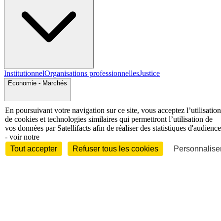
Institutionnel
Organisations professionnelles
Justice
Economie - Marchés
En poursuivant votre navigation sur ce site, vous acceptez l’utilisation
de cookies et technologies similaires qui permettront l’utilisation de
vos données par Satellifacts afin de réaliser des statistiques d'audience
- voir notre
Tout accepter
Refuser tous les cookies
Personnaliser
Entreprises et marchés
Télécoms
Technologies
Industries
techniques
Diversifications
International
International