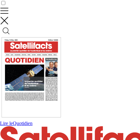
Contrôler vos données
Lire le
Quotidien