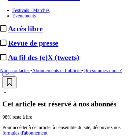
Programmes
Festivals - Marchés
Evénements
NRJ :
l’animateur Camille
Accès libre
Combal quitte la station
Revue de presse
Par
LB
Actualité n° 349264
|
Publié le 04 juin 2026 15:19
| 231 mots
Au fil des (e)X (tweets)
Nous contacter
•
Abonnements et Publicité
•
Qui sommes-nous ?
...
Cet article est réservé à nos abonnés
98% reste à lire
Pour accéder à cet article, à l'ensemble du site, découvrez nos
formules d'abonnement
.