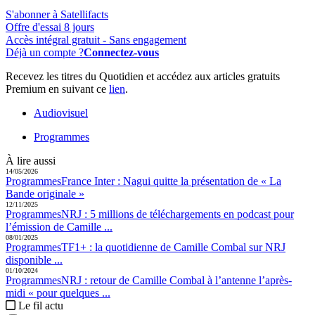
S'abonner à Satellifacts
Offre d'essai 8 jours
Accès intégral gratuit - Sans engagement
Déjà un compte ?
Connectez-vous
Recevez les titres du Quotidien et accédez aux articles gratuits
Premium en suivant ce
lien
.
Audiovisuel
Programmes
À lire aussi
14/05/2026
Programmes
France Inter :
Nagui quitte la présentation de « La
Bande originale »
12/11/2025
Programmes
NRJ :
5 millions de téléchargements en podcast pour
l’émission de Camille ...
08/01/2025
Programmes
TF1+ :
la quotidienne de Camille Combal sur NRJ
disponible ...
01/10/2024
Programmes
NRJ :
retour de Camille Combal à l’antenne l’après-
midi « pour quelques ...
Le fil actu