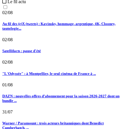
Le fil actu
02/08
Au fil des (e)X (tweets) : Kavinsky, hommage, argentique, 4K, Clooney,
tautologie...
02/08
Satellifacts : pause d'été
02/08
"L'Odyssée" : à Montpellier, le seul cinéma de France à ...
01/08
DAZN : nouvelles offres d’abonnement pour la saison 2026-2027 dont un
bundle ...
31/07
Warner / Paramount : trois acteurs britanniques dont Benedict
Cumberbatch, ...