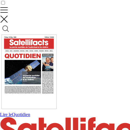
Contrôler vos données
Lire le
Quotidien