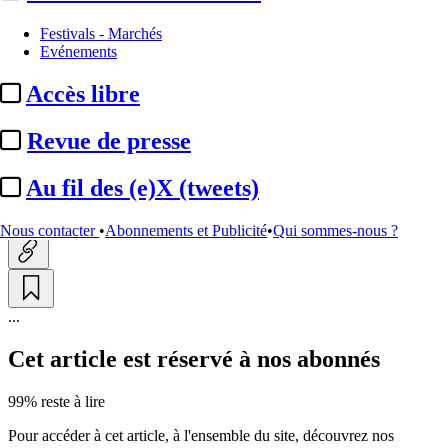
Essentiel
Festivals - Marchés
Evénements
Olivier Henrard (CNC) :
parler
Accès libre
de surproduction de films est
« factuellement ...
Revue de presse
Au fil des (e)X (tweets)
Actualité n° 289272
|
Publié le 27 sept. 2023 19:11
| 1306 mots
Nous contacter
•
Abonnements et Publicité
•
Qui sommes-nous ?
...
Cet article est réservé à nos abonnés
99% reste à lire
Pour accéder à cet article, à l'ensemble du site, découvrez nos