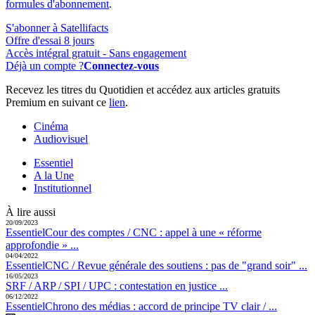
formules d'abonnement
.
S'abonner à Satellifacts
Offre d'essai 8 jours
Accès intégral gratuit - Sans engagement
Déjà un compte ?
Connectez-vous
Recevez les titres du Quotidien et accédez aux articles gratuits
Premium en suivant ce
lien
.
Cinéma
Audiovisuel
Essentiel
A la Une
Institutionnel
À lire aussi
20/09/2023
Essentiel
Cour des comptes / CNC :
appel à une « réforme
approfondie » ...
04/04/2022
Essentiel
CNC / Revue générale des soutiens :
pas de "grand soir" ...
16/05/2023
SRF / ARP / SPI / UPC :
contestation en justice ...
06/12/2022
Essentiel
Chrono des médias :
accord de principe TV clair / ...