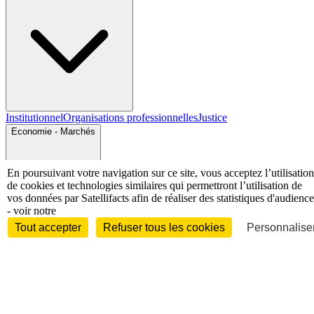
Institutionnel
Organisations professionnelles
Justice
Economie - Marchés
En poursuivant votre navigation sur ce site, vous acceptez l’utilisation
de cookies et technologies similaires qui permettront l’utilisation de
vos données par Satellifacts afin de réaliser des statistiques d'audience
- voir notre
Tout accepter
Refuser tous les cookies
Personnaliser
Entreprises et marchés
Télécoms
Technologies
Industries
techniques
Diversifications
International