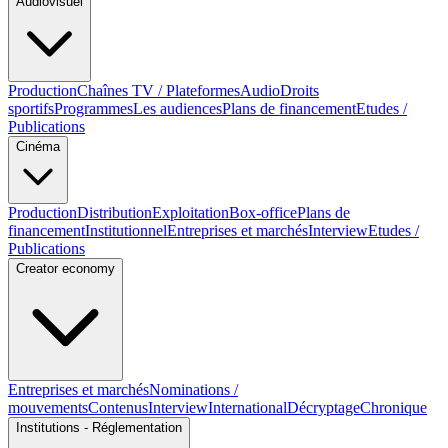
Audiovisuel
Production
Chaînes TV / Plateformes
Audio
Droits
sportifs
Programmes
Les audiences
Plans de financement
Etudes /
Publications
Cinéma
Production
Distribution
Exploitation
Box-office
Plans de
financement
Institutionnel
Entreprises et marchés
Interview
Etudes /
Publications
Creator economy
Entreprises et marchés
Nominations /
mouvements
Contenus
Interview
International
Décryptage
Chronique
Institutions - Réglementation