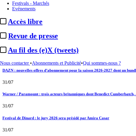
Festivals - Marchés
Evénements
02/08
Accès libre
Satellifacts : pause d'été
Revue de presse
02/08
"L'Odyssée" : à Montpellier, le seul cinéma de France à ...
Au fil des (e)X (tweets)
01/08
Nous contacter
•
Abonnements et Publicité
•
Qui sommes-nous ?
DAZN : nouvelles offres d’abonnement pour la saison 2026-2027 dont un bundle
31/07
Warner / Paramount : trois acteurs britanniques dont Benedict Cumberbatch, .
31/07
Festival de Dinard : le jury 2026 sera présidé par Amira Casar
31/07