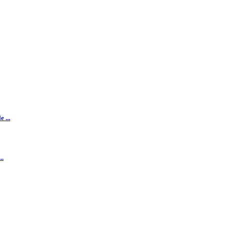
 ...
..