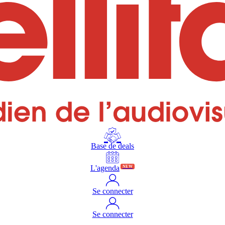
Base de deals
L'agenda
NEW
Se connecter
Se connecter