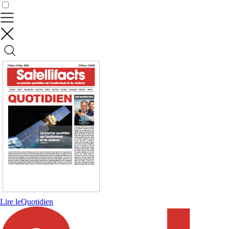
Contrôler vos données
Lire le
Quotidien