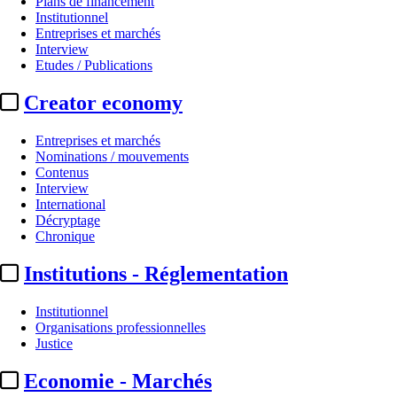
Plans de financement
Institutionnel
Entreprises et marchés
Interview
Etudes / Publications
Creator economy
Entreprises et marchés
Nominations / mouvements
Contenus
Interview
Justice
International
Décryptage
Orange :
plusieurs incarcération
Chronique
Institutions - Réglementation
Par
CM avec AFP
Actualité n° 349424
|
Publié le 09 juin 2026 12:14
| 170 mots
Institutionnel
Organisations professionnelles
Justice
Economie - Marchés