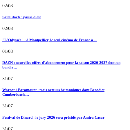
02/08
Satellifacts : pause d'été
02/08
"L'Odyssée" : à Montpellier, le seul cinéma de France à ...
01/08
DAZN : nouvelles offres d’abonnement pour la saison 2026-2027 dont un
bundle ...
31/07
Warner / Paramount : trois acteurs britanniques dont Benedict
Cumberbatch, ...
31/07
Festival de Dinard : le jury 2026 sera présidé par Amira Casar
31/07