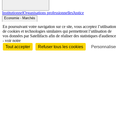
Institutionnel
Organisations professionnelles
Justice
Economie - Marchés
En poursuivant votre navigation sur ce site, vous acceptez l’utilisation
de cookies et technologies similaires qui permettront l’utilisation de
vos données par Satellifacts afin de réaliser des statistiques d'audience
- voir notre
Tout accepter
Refuser tous les cookies
Personnaliser
Entreprises et marchés
Télécoms
Technologies
Industries
techniques
Diversifications
International
International
Personnalités