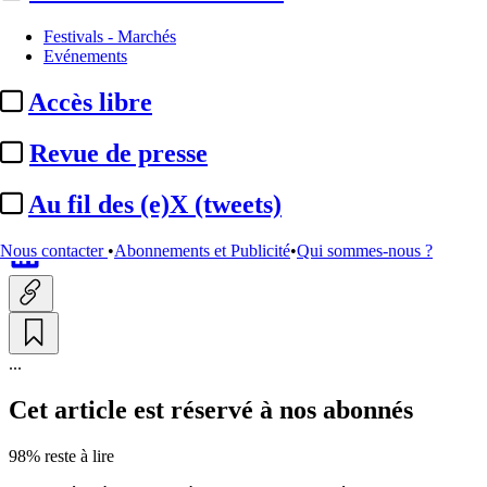
International
Festivals - Marchés
Evénements
Oscars 2027 :
l’humoriste
Accès libre
Conan O’Brien présentera de
nouveau la cérémonie pour ...
Revue de presse
Au fil des (e)X (tweets)
Par
YD
Actualité n° 348171
|
Publié le 14 mai 2026 15:47
| 251 mots
Nous contacter
•
Abonnements et Publicité
•
Qui sommes-nous ?
...
Cet article est réservé à nos abonnés
98% reste à lire