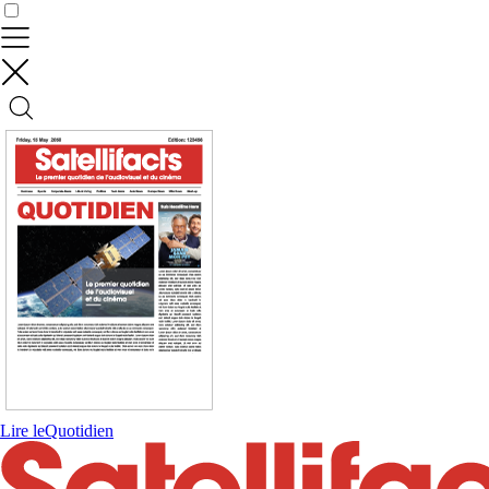
Contrôler vos données
Lire le
Quotidien