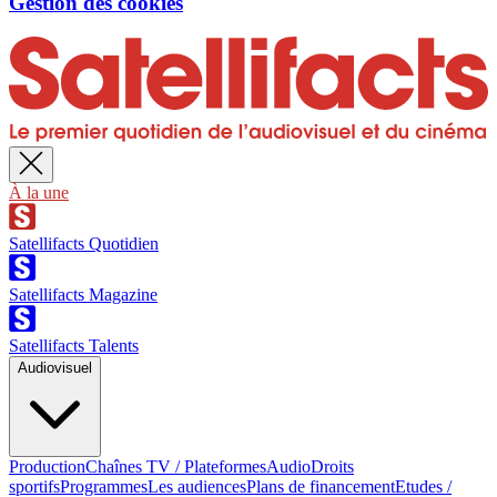
Gestion des cookies
À la une
Satellifacts Quotidien
Satellifacts Magazine
Satellifacts Talents
Audiovisuel
Production
Chaînes TV / Plateformes
Audio
Droits
sportifs
Programmes
Les audiences
Plans de financement
Etudes /