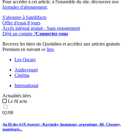
Pour accéder à cet article, à l'ensemble du site, découvrez nos
formules d'abonnement
.
S'abonner à Satellifacts
Offre d'essai 8 jours
Accès intégral gratuit - Sans engagement
Déjà un compte ?
Connectez-vous
Recevez les titres du Quotidien et accédez aux articles gratuits
Premium en suivant ce
lien
.
Les Oscars
Audiovisuel
Cinéma
International
Actualités liées
Le fil actu
02/08
Au fil des (e)X (tweets) : Kavinsky, hommage, argentique, 4K, Clooney,
tautologie...