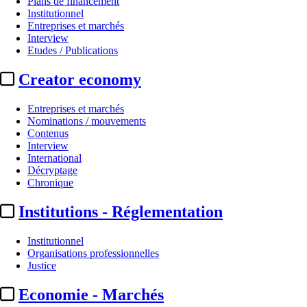
Plans de financement
Institutionnel
Entreprises et marchés
Interview
Etudes / Publications
Creator economy
Entreprises et marchés
Nominations / mouvements
Contenus
Interview
Distribution
International
Décryptage
Pathé :
le 2e volet de « La Batail
Chronique
Institutions - Réglementation
Par
Julie Souvestre
Actualité n° 349608
|
Publié le 12 juin 2026 11:19
| 123 mots
Institutionnel
Organisations professionnelles
Justice
Economie - Marchés