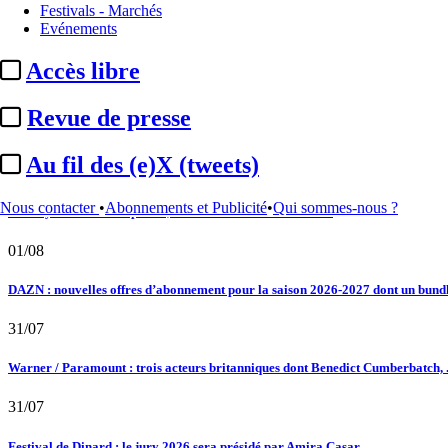
Festivals - Marchés
02/08
Evénements
Au fil des (e)X (tweets) : Kavinsky, hommage, argentique, 4K, Clooney, tautologi
Accès libre
02/08
Revue de presse
Satellifacts : pause d'été
Au fil des (e)X (tweets)
02/08
Nous contacter
•
Abonnements et Publicité
•
Qui sommes-nous ?
"L'Odyssée" : à Montpellier, le seul cinéma de France à ...
01/08
DAZN : nouvelles offres d’abonnement pour la saison 2026-2027 dont un bundle
31/07
Warner / Paramount : trois acteurs britanniques dont Benedict Cumberbatch, .
31/07
Festival de Dinard : le jury 2026 sera présidé par Amira Casar