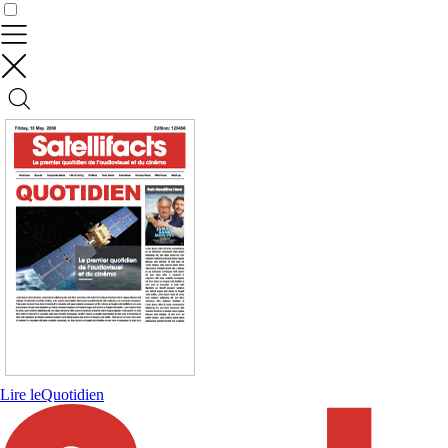
Contrôler vos données
Lire le
Quotidien