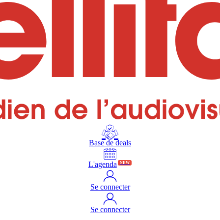
Base de deals
L'agenda
NEW
Se connecter
Se connecter