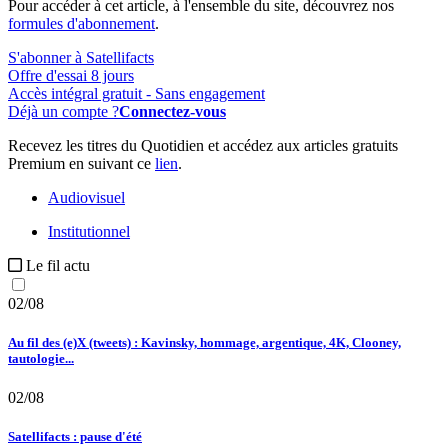
Pour accéder à cet article, à l'ensemble du site, découvrez nos
formules d'abonnement
.
S'abonner à Satellifacts
Offre d'essai 8 jours
Accès intégral gratuit - Sans engagement
Déjà un compte ?
Connectez-vous
Recevez les titres du Quotidien et accédez aux articles gratuits
Premium en suivant ce
lien
.
Audiovisuel
Institutionnel
Le fil actu
02/08
Au fil des (e)X (tweets) : Kavinsky, hommage, argentique, 4K, Clooney,
tautologie...
02/08
Satellifacts : pause d'été