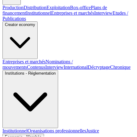
Production
Distribution
Exploitation
Box-office
Plans de
financement
Institutionnel
Entreprises et marchés
Interview
Etudes /
Publications
Creator economy
Entreprises et marchés
Nominations /
mouvements
Contenus
Interview
International
Décryptage
Chronique
Institutions - Réglementation
Institutionnel
Organisations professionnelles
Justice
Economie - Marchés