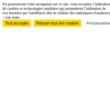
En poursuivant votre navigation sur ce site, vous acceptez l’utilisation
de cookies et technologies similaires qui permettront l’utilisation de
vos données par Satellifacts afin de réaliser des statistiques d'audience
- voir notre
Tout accepter
Refuser tous les cookies
Personnaliser
Entreprises et marchés
Télécoms
Technologies
Industries
techniques
Diversifications
International
International
Personnalités
Interview
Biographies
Nominations /
mouvements
Distinctions
Disparitions
Verbatim
Au fil des (e)X
(tweets)