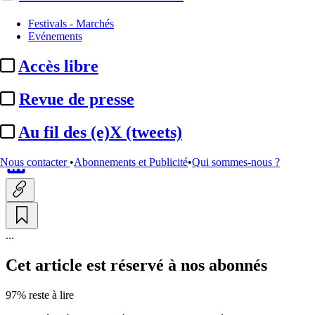
Institutionnel
Festivals - Marchés
Evénements
Piratage sportif :
satisfaction
Accès libre
de l’APPS après le vote des
députés ...
Revue de presse
Au fil des (e)X (tweets)
Par
YD
Actualité n° 350460
|
Publié le 30 juin 2026 17:47
| 188 mots
Nous contacter
•
Abonnements et Publicité
•
Qui sommes-nous ?
...
Cet article est réservé à nos abonnés
97% reste à lire