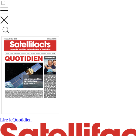
Contrôler vos données
Lire le
Quotidien