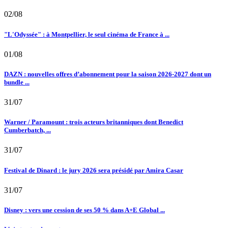
02/08
"L'Odyssée" : à Montpellier, le seul cinéma de France à ...
01/08
DAZN : nouvelles offres d’abonnement pour la saison 2026-2027 dont un
bundle ...
31/07
Warner / Paramount : trois acteurs britanniques dont Benedict
Cumberbatch, ...
31/07
Festival de Dinard : le jury 2026 sera présidé par Amira Casar
31/07
Disney : vers une cession de ses 50 % dans A+E Global ...