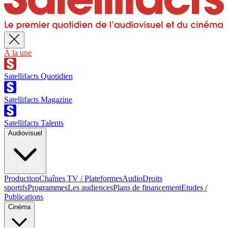
À la une
Satellifacts Quotidien
Satellifacts Magazine
Satellifacts Talents
Audiovisuel
Production
Chaînes TV / Plateformes
Audio
Droits
sportifs
Programmes
Les audiences
Plans de financement
Etudes /
Publications
Cinéma