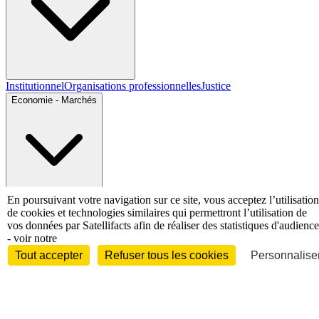
Institutionnel
Organisations professionnelles
Justice
Economie - Marchés
En poursuivant votre navigation sur ce site, vous acceptez l’utilisation
Entreprises et marchés
Télécoms
Technologies
Industries
de cookies et technologies similaires qui permettront l’utilisation de
techniques
Diversifications
vos données par Satellifacts afin de réaliser des statistiques d'audience
International
- voir notre
Tout accepter
Refuser tous les cookies
Personnaliser
International
Personnalités