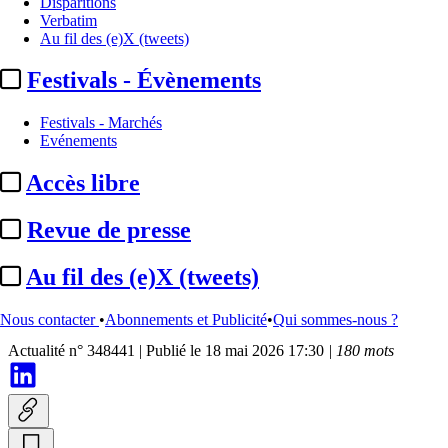
Disparitions
Verbatim
Au fil des (e)X (tweets)
Festivals - Évènements
Festivals - Marchés
Evénements
Accès libre
Plans de financement
Revue de presse
Plan de financement TV :
Au fil des (e)X (tweets)
« Lana Longuebarbe »
Nous contacter
•
Abonnements et Publicité
•
Qui sommes-nous ?
Actualité n° 348441
|
Publié le 18 mai 2026 17:30
| 180 mots