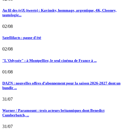
Au fil des (e)X (tweets) : Kavinsky, hommage, argentique, 4K, Clooney,
tautologie...
02/08
Satellifacts : pause d'été
02/08
"L'Odyssée" : à Montpellier, le seul cinéma de France à ...
01/08
DAZN : nouvelles offres d’abonnement pour la saison 2026-2027 dont un
bundle ...
31/07
Warner / Paramount : trois acteurs britanniques dont Benedict
Cumberbatch, ...
31/07