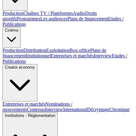
Production
Chaînes TV / Plateformes
Audio
Droits
sportifs
Programmes
Les audiences
Plans de financement
Etudes /
Publications
Cinéma
Production
Distribution
Exploitation
Box-office
Plans de
financement
Institutionnel
Entreprises et marchés
Interview
Etudes /
Publications
Creator economy
Entreprises et marchés
Nominations /
mouvements
Contenus
Interview
International
Décryptage
Chronique
Institutions - Réglementation