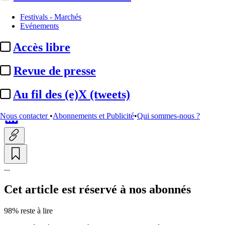
Institutionnel
Festivals - Marchés
Evénements
PPL Darcos :
le secteur du
Accès libre
cinéma dénonce une
obstruction qui ...
Revue de presse
Au fil des (e)X (tweets)
Par
LB
Actualité n° 349515
|
Publié le 10 juin 2026 17:51
| 255 mots
Nous contacter
•
Abonnements et Publicité
•
Qui sommes-nous ?
...
Cet article est réservé à nos abonnés
98% reste à lire