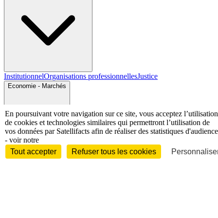
Institutionnel
Organisations professionnelles
Justice
Economie - Marchés
En poursuivant votre navigation sur ce site, vous acceptez l’utilisation
de cookies et technologies similaires qui permettront l’utilisation de
vos données par Satellifacts afin de réaliser des statistiques d'audience
- voir notre
Tout accepter
Refuser tous les cookies
Personnaliser
Entreprises et marchés
Télécoms
Technologies
Industries
techniques
Diversifications
International