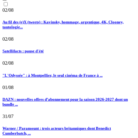
02/08
Au fil des (e)X (tweets) : Kavinsky, hommage, argentique, 4K, Clooney,
tautologie...
02/08
Satellifacts : pause d'été
02/08
"L'Odyssée" : à Montpellier, le seul cinéma de France à ...
01/08
DAZN : nouvelles offres d’abonnement pour la saison 2026-2027 dont un
bundle ...
31/07
Warner / Paramount : trois acteurs britanniques dont Benedict
Cumberbatch, ...