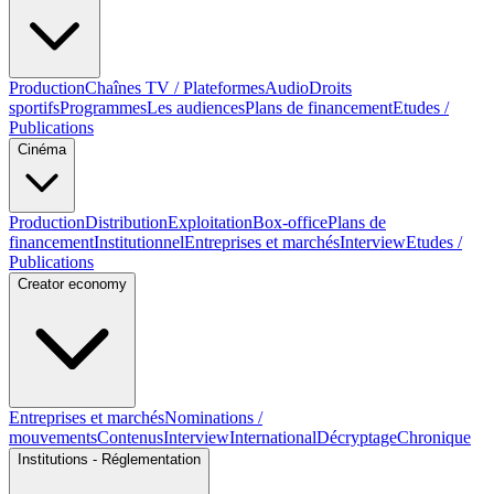
Production
Chaînes TV / Plateformes
Audio
Droits
sportifs
Programmes
Les audiences
Plans de financement
Etudes /
Publications
Cinéma
Production
Distribution
Exploitation
Box-office
Plans de
financement
Institutionnel
Entreprises et marchés
Interview
Etudes /
Publications
Creator economy
Entreprises et marchés
Nominations /
mouvements
Contenus
Interview
International
Décryptage
Chronique
Institutions - Réglementation