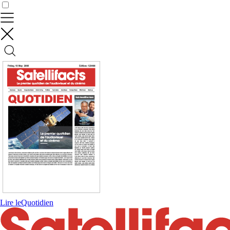
Contrôler vos données
Lire le
Quotidien