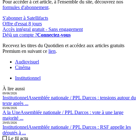
Pour accéder à cet article, à l'ensemble du site, découvrez nos
formules d'abonnement
.
S'abonner à Satellifacts
Offre d'essai 8 jours
Accès intégral gratuit - Sans engagement
Déjà un compte ?
Connectez-vous
Recevez les titres du Quotidien et accédez aux articles gratuits
Premium en suivant ce
lien
.
Audiovisuel
Cinéma
Institutionnel
À lire aussi
09/06/2026
Institutionnel
Assemblée nationale / PPL Darcos :
tensions autour du
texte après ...
03/06/2026
A la Une
Assemblée nationale / PPL Darcos :
vote à une large
majorité ...
29/05/2026
Institutionnel
Assemblée nationale / PPL Darcos :
RSF appelle les
députés à ...
Le fil actu