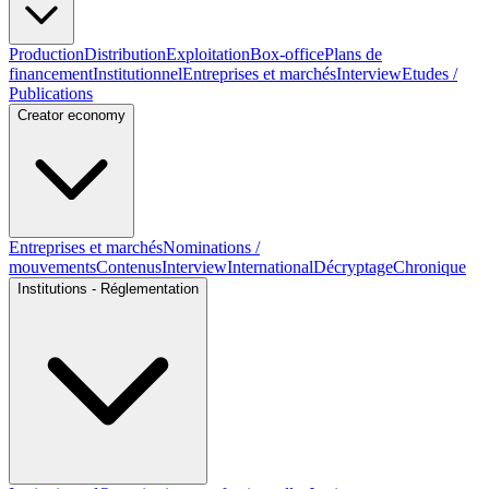
Production
Distribution
Exploitation
Box-office
Plans de
financement
Institutionnel
Entreprises et marchés
Interview
Etudes /
Publications
Creator economy
Entreprises et marchés
Nominations /
mouvements
Contenus
Interview
International
Décryptage
Chronique
Institutions - Réglementation