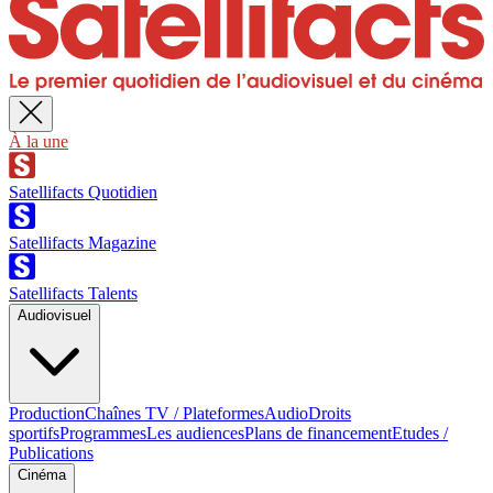
À la une
Satellifacts Quotidien
Satellifacts Magazine
Satellifacts Talents
Audiovisuel
Production
Chaînes TV / Plateformes
Audio
Droits
sportifs
Programmes
Les audiences
Plans de financement
Etudes /
Publications
Cinéma