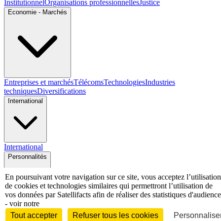
Institutionnel
Organisations professionnelles
Justice
Economie - Marchés
Entreprises et marchés
Télécoms
Technologies
Industries
techniques
Diversifications
International
International
Personnalités
En poursuivant votre navigation sur ce site, vous acceptez l’utilisation
de cookies et technologies similaires qui permettront l’utilisation de
vos données par Satellifacts afin de réaliser des statistiques d'audience
- voir notre
Interview
Biographies
Nominations /
Tout accepter
Refuser tous les cookies
Personnaliser
mouvements
Distinctions
Disparitions
Verbatim
Au fil des (e)X