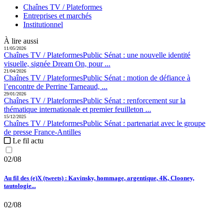
Chaînes TV / Plateformes
Entreprises et marchés
Institutionnel
À lire aussi
11/05/2026
Chaînes TV / Plateformes
Public Sénat :
une nouvelle identité
visuelle, signée Dream On, pour ...
21/04/2026
Chaînes TV / Plateformes
Public Sénat :
motion de défiance à
l’encontre de Perrine Tarneaud, ...
29/01/2026
Chaînes TV / Plateformes
Public Sénat :
renforcement sur la
thématique internationale et premier feuilleton ...
15/12/2025
Chaînes TV / Plateformes
Public Sénat :
partenariat avec le groupe
de presse France-Antilles
Le fil actu
02/08
Au fil des (e)X (tweets) : Kavinsky, hommage, argentique, 4K, Clooney,
tautologie...
02/08