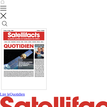
Contrôler vos données
Lire le
Quotidien