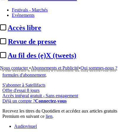
Festivals - Marchés
Evénements
Accès libre
...
Revue de presse
Cet article est réservé à nos abonnés
Au fil des (e)X (tweets)
98% reste à lire
Nous contacter
•
Abonnements et Publicité
•
Qui sommes-nous ?
Pour accéder à cet article, à l'ensemble du site, découvrez nos
formules d'abonnement
.
S'abonner à Satellifacts
Offre d'essai 8 jours
Accès intégral gratuit - Sans engagement
Déjà un compte ?
Connectez-vous
Recevez les titres du Quotidien et accédez aux articles gratuits
Premium en suivant ce
lien
.
Audiovisuel