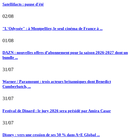
Satellifacts : pause d'été
02/08
"L'Odyssée" : à Montpellier, le seul cinéma de France à ...
01/08
DAZN : nouvelles offres d’abonnement pour la saison 2026-2027 dont un
bundle ...
31/07
Warner / Paramount : trois acteurs britanniques dont Benedict
Cumberbatch, ...
31/07
Festival de Dinard : le jury 2026 sera présidé par Amira Casar
31/07
Disney : vers une cession de ses 50 % dans A+E Global ...