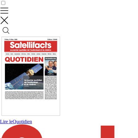
Contrôler vos données
Lire le
Quotidien