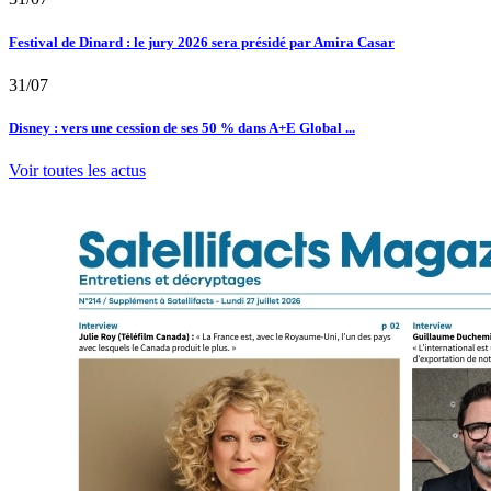
Festival de Dinard : le jury 2026 sera présidé par Amira Casar
31/07
Disney : vers une cession de ses 50 % dans A+E Global ...
Voir toutes les actus