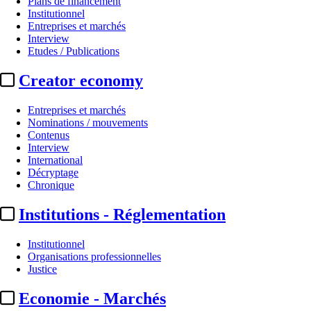
Plans de financement
Institutionnel
Entreprises et marchés
Interview
Etudes / Publications
Creator economy
Entreprises et marchés
Nominations / mouvements
Contenus
Interview
Institutionnel
International
Décryptage
Radio France :
le projet de fusio
Chronique
Institutions - Réglementation
Actualité n° 319411
|
Publié le 25 avr. 2025 16:24
| 389 mots
Institutionnel
Organisations professionnelles
Justice
Economie - Marchés
...