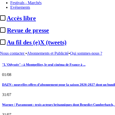
Festivals - Marchés
Le fil actu
Evénements
02/08
Accès libre
Au fil des (e)X (tweets) : Kavinsky, hommage, argentique, 4K, Clooney, tautologi
Revue de presse
02/08
Au fil des (e)X (tweets)
Satellifacts : pause d'été
Nous contacter
•
Abonnements et Publicité
•
Qui sommes-nous ?
02/08
"L'Odyssée" : à Montpellier, le seul cinéma de France à ...
01/08
DAZN : nouvelles offres d’abonnement pour la saison 2026-2027 dont un bundle
31/07
Warner / Paramount : trois acteurs britanniques dont Benedict Cumberbatch, .
31/07