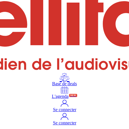
Base de deals
L'agenda
NEW
Se connecter
Se connecter