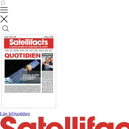
Contrôler vos données
Lire le
Quotidien