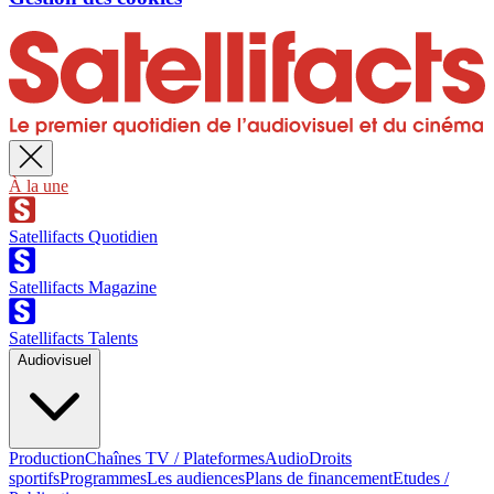
À la une
Satellifacts Quotidien
Satellifacts Magazine
Satellifacts Talents
Audiovisuel
Production
Chaînes TV / Plateformes
Audio
Droits
sportifs
Programmes
Les audiences
Plans de financement
Etudes /