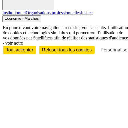
Institutionnel
Organisations professionnelles
Justice
Economie - Marchés
En poursuivant votre navigation sur ce site, vous acceptez l’utilisation
de cookies et technologies similaires qui permettront l’utilisation de
vos données par Satellifacts afin de réaliser des statistiques d'audience
- voir notre
Tout accepter
Refuser tous les cookies
Personnaliser
Entreprises et marchés
Télécoms
Technologies
Industries
techniques
Diversifications
International
International
Personnalités