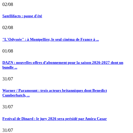
02/08
Satellifacts : pause d'été
02/08
"L'Odyssée" : à Montpellier, le seul cinéma de France à ...
01/08
DAZN : nouvelles offres d’abonnement pour la saison 2026-2027 dont un
bundle ...
31/07
Warner / Paramount : trois acteurs britanniques dont Benedict
Cumberbatch, ...
31/07
Festival de Dinard : le jury 2026 sera présidé par Amira Casar
31/07