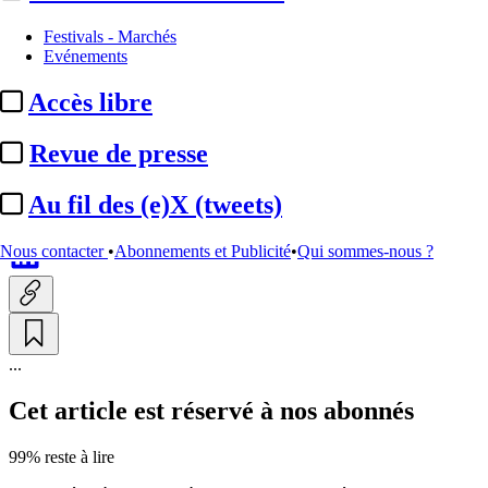
Evénements
Festivals - Marchés
Evénements
Rencontres du cinéma
Accès libre
indépendant :
le programme de
l’édition 2026
Revue de presse
Au fil des (e)X (tweets)
Par
Damien Choppin
Actualité n° 348129
|
Publié le 13 mai 2026 11:37
| 343 mots
Nous contacter
•
Abonnements et Publicité
•
Qui sommes-nous ?
...
Cet article est réservé à nos abonnés
99% reste à lire