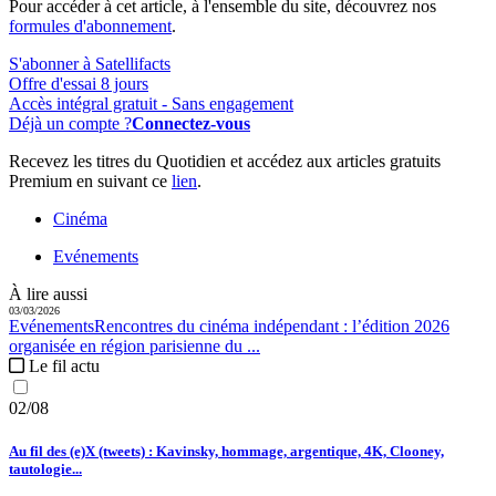
Pour accéder à cet article, à l'ensemble du site, découvrez nos
formules d'abonnement
.
S'abonner à Satellifacts
Offre d'essai 8 jours
Accès intégral gratuit - Sans engagement
Déjà un compte ?
Connectez-vous
Recevez les titres du Quotidien et accédez aux articles gratuits
Premium en suivant ce
lien
.
Cinéma
Evénements
À lire aussi
03/03/2026
Evénements
Rencontres du cinéma indépendant :
l’édition 2026
organisée en région parisienne du ...
Le fil actu
02/08
Au fil des (e)X (tweets) : Kavinsky, hommage, argentique, 4K, Clooney,
tautologie...