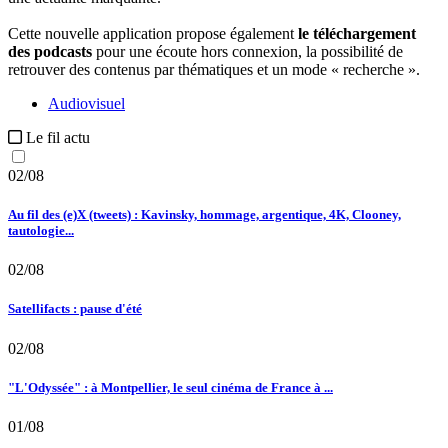
Cette nouvelle application propose également
le téléchargement
des podcasts
pour une écoute hors connexion, la possibilité de
retrouver des contenus par thématiques et un mode « recherche ».
Audiovisuel
Le fil actu
02/08
Au fil des (e)X (tweets) : Kavinsky, hommage, argentique, 4K, Clooney,
tautologie...
02/08
Satellifacts : pause d'été
02/08
"L'Odyssée" : à Montpellier, le seul cinéma de France à ...
01/08