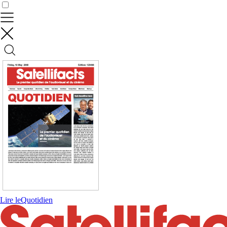
Contrôler vos données
Lire le
Quotidien