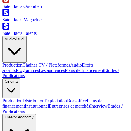
Satellifacts Quotidien
Satellifacts Magazine
Satellifacts Talents
Audiovisuel
Production
Chaînes TV / Plateformes
Audio
Droits
sportifs
Programmes
Les audiences
Plans de financement
Etudes /
Publications
Cinéma
Production
Distribution
Exploitation
Box-office
Plans de
financement
Institutionnel
Entreprises et marchés
Interview
Etudes /
Publications
Creator economy