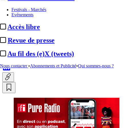
Festivals - Marchés
RFI :
lancement de la nouvelle
Evénements
version de son application
Accès libre
« RFI Pure Radio »
Revue de presse
Translate
Au fil des (e)X (tweets)
Fr
|
En
Actualité n° 283591
|
Publié le 22 mai 2023 16:01
| 187 mots
Nous contacter
•
Abonnements et Publicité
•
Qui sommes-nous ?