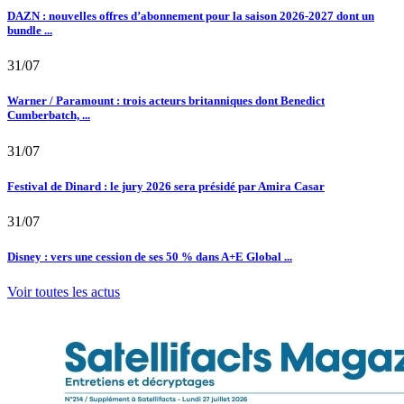
DAZN : nouvelles offres d’abonnement pour la saison 2026-2027 dont un
bundle ...
31/07
Warner / Paramount : trois acteurs britanniques dont Benedict
Cumberbatch, ...
31/07
Festival de Dinard : le jury 2026 sera présidé par Amira Casar
31/07
Disney : vers une cession de ses 50 % dans A+E Global ...
Voir toutes les actus