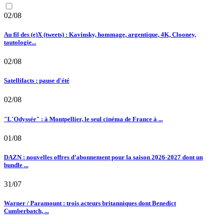
02/08
Au fil des (e)X (tweets) : Kavinsky, hommage, argentique, 4K, Clooney,
tautologie...
02/08
Satellifacts : pause d'été
02/08
"L'Odyssée" : à Montpellier, le seul cinéma de France à ...
01/08
DAZN : nouvelles offres d’abonnement pour la saison 2026-2027 dont un
bundle ...
31/07
Warner / Paramount : trois acteurs britanniques dont Benedict
Cumberbatch, ...