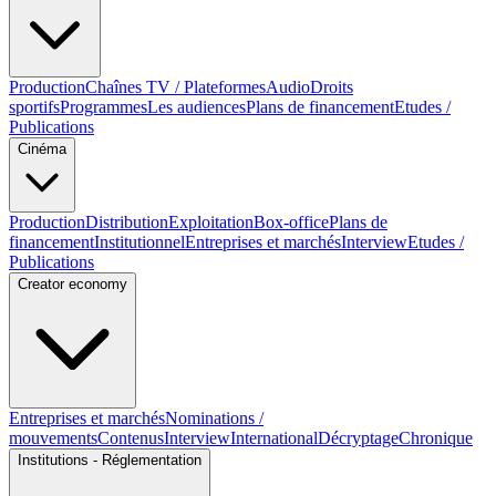
Production
Chaînes TV / Plateformes
Audio
Droits
sportifs
Programmes
Les audiences
Plans de financement
Etudes /
Publications
Cinéma
Production
Distribution
Exploitation
Box-office
Plans de
financement
Institutionnel
Entreprises et marchés
Interview
Etudes /
Publications
Creator economy
Entreprises et marchés
Nominations /
mouvements
Contenus
Interview
International
Décryptage
Chronique
Institutions - Réglementation