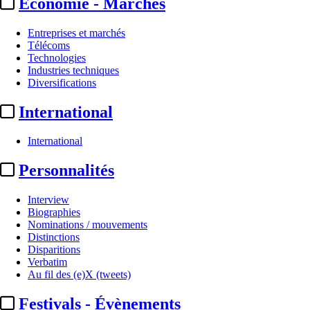
Economie - Marchés
Entreprises et marchés
Télécoms
Technologies
Industries techniques
Diversifications
International
International
International
Personnalités
Royaume-Uni :
la plateforme
Interview
Freely (BBC, ITV, Channel 4 et
Biographies
Nominations / mouvements
5) ...
Distinctions
Disparitions
Verbatim
Actualité n° 349110
|
Publié le 02 juin 2026 16:10
| 231 mots
Au fil des (e)X (tweets)
Festivals - Évènements