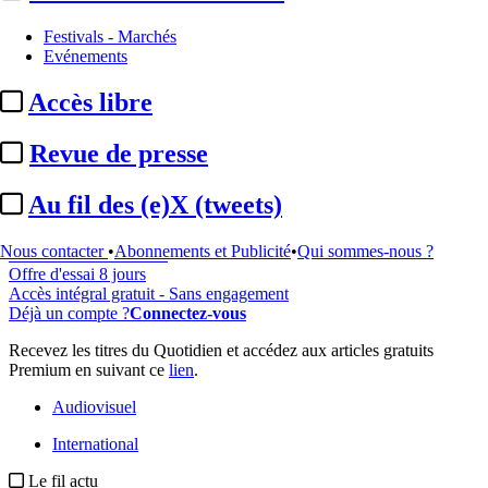
Festivals - Marchés
Evénements
...
Accès libre
Cet article est réservé à nos abonnés
Revue de presse
98% reste à lire
Pour accéder à cet article, à l'ensemble du site, découvrez nos
Au fil des (e)X (tweets)
formules d'abonnement
.
Nous contacter
•
Abonnements et Publicité
•
Qui sommes-nous ?
S'abonner à Satellifacts
Offre d'essai 8 jours
Accès intégral gratuit - Sans engagement
Déjà un compte ?
Connectez-vous
Recevez les titres du Quotidien et accédez aux articles gratuits
Premium en suivant ce
lien
.
Audiovisuel
International
Le fil actu