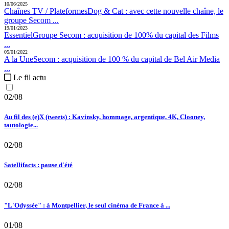
10/06/2025
Chaînes TV / Plateformes
Dog & Cat :
avec cette nouvelle chaîne, le
groupe Secom ...
19/01/2023
Essentiel
Groupe Secom :
acquisition de 100% du capital des Films
...
05/01/2022
A la Une
Secom :
acquisition de 100 % du capital de Bel Air Media
...
Le fil actu
02/08
Au fil des (e)X (tweets) : Kavinsky, hommage, argentique, 4K, Clooney,
tautologie...
02/08
Satellifacts : pause d'été
02/08
"L'Odyssée" : à Montpellier, le seul cinéma de France à ...
01/08