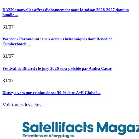
DAZN : nouvelles offres d’abonnement pour la saison 2026-2027 dont un
bundle ...
31/07
Warner / Paramount : trois acteurs britanniques dont Benedict
Cumberbatch, ...
31/07
Festival de Dinard : le jury 2026 sera présidé par Amira Casar
31/07
Disney : vers une cession de ses 50 % dans A+E Global ...
Voir toutes les actus