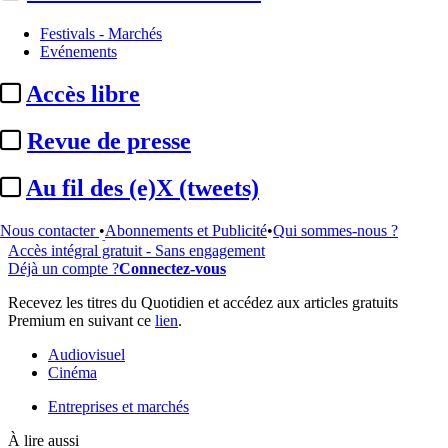
Festivals - Marchés
...
Evénements
Cet article est réservé à nos abonnés
Accès libre
99% reste à lire
Revue de presse
Pour accéder à cet article, à l'ensemble du site, découvrez nos
formules d'abonnement
.
Au fil des (e)X (tweets)
S'abonner à Satellifacts
Nous contacter
•
Abonnements et Publicité
•
Qui sommes-nous ?
Offre d'essai 8 jours
Accès intégral gratuit - Sans engagement
Déjà un compte ?
Connectez-vous
Recevez les titres du Quotidien et accédez aux articles gratuits
Premium en suivant ce
lien
.
Audiovisuel
Cinéma
Entreprises et marchés
À lire aussi