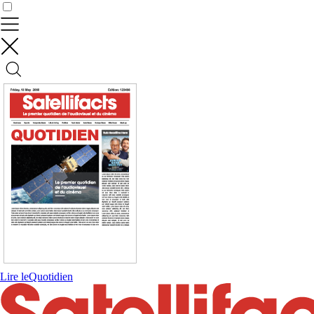
Contrôler vos données
Lire le
Quotidien