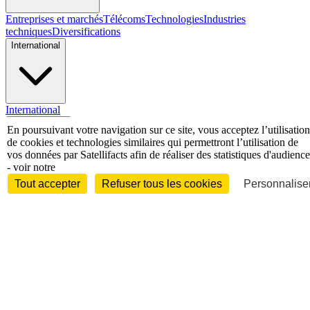
Entreprises et marchés
Télécoms
Technologies
Industries
techniques
Diversifications
International
International
Personnalités
En poursuivant votre navigation sur ce site, vous acceptez l’utilisation
de cookies et technologies similaires qui permettront l’utilisation de
vos données par Satellifacts afin de réaliser des statistiques d'audience
- voir notre
Tout accepter
Refuser tous les cookies
Personnaliser
Interview
Biographies
Nominations /
mouvements
Distinctions
Disparitions
Verbatim
Au fil des (e)X
(tweets)
Festivals - Évènements