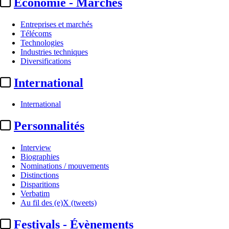
Economie - Marchés
Entreprises et marchés
Télécoms
Technologies
Industries techniques
Diversifications
International
International
Entreprises et marchés
Personnalités
Secom :
création du pôle de
Interview
production SEKI dirigé par ...
Biographies
Nominations / mouvements
Distinctions
Par
Yvane Dréant
Disparitions
Actualité n° 350596
|
Publié le 02 juil. 2026 19:42
| 413 mots
Verbatim
Au fil des (e)X (tweets)
Festivals - Évènements