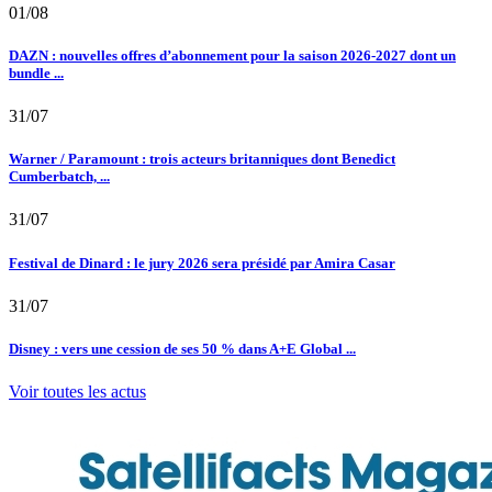
01/08
DAZN : nouvelles offres d’abonnement pour la saison 2026-2027 dont un
bundle ...
31/07
Warner / Paramount : trois acteurs britanniques dont Benedict
Cumberbatch, ...
31/07
Festival de Dinard : le jury 2026 sera présidé par Amira Casar
31/07
Disney : vers une cession de ses 50 % dans A+E Global ...
Voir toutes les actus