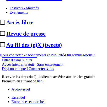
Festivals - Marchés
Evénements
...
Accès libre
Cet article est réservé à nos abonnés
Revue de presse
98% reste à lire
Pour accéder à cet article, à l'ensemble du site, découvrez nos
Au fil des (e)X (tweets)
formules d'abonnement
.
Nous contacter
•
Abonnements et Publicité
•
Qui sommes-nous ?
S'abonner à Satellifacts
Offre d'essai 8 jours
Accès intégral gratuit - Sans engagement
Déjà un compte ?
Connectez-vous
Recevez les titres du Quotidien et accédez aux articles gratuits
Premium en suivant ce
lien
.
Audiovisuel
Essentiel
Entreprises et marchés