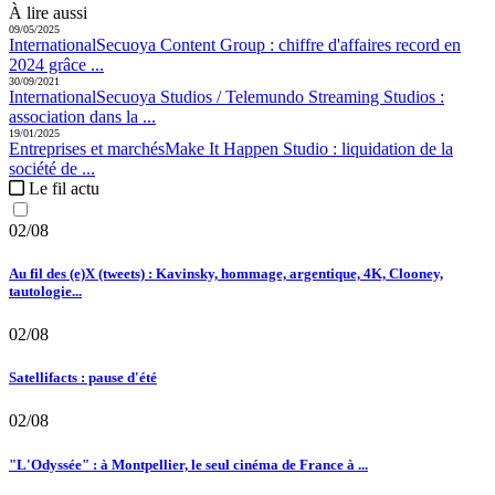
À lire aussi
09/05/2025
International
Secuoya Content Group :
chiffre d'affaires record en
2024 grâce ...
30/09/2021
International
Secuoya Studios / Telemundo Streaming Studios :
association dans la ...
19/01/2025
Entreprises et marchés
Make It Happen Studio :
liquidation de la
société de ...
Le fil actu
02/08
Au fil des (e)X (tweets) : Kavinsky, hommage, argentique, 4K, Clooney,
tautologie...
02/08
Satellifacts : pause d'été
02/08
"L'Odyssée" : à Montpellier, le seul cinéma de France à ...