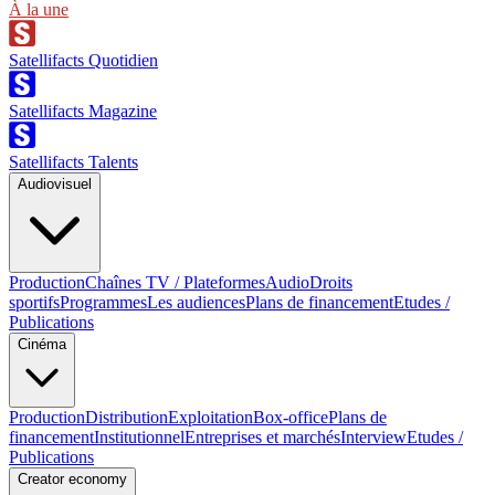
À la une
Satellifacts Quotidien
Satellifacts Magazine
Satellifacts Talents
Audiovisuel
Production
Chaînes TV / Plateformes
Audio
Droits
sportifs
Programmes
Les audiences
Plans de financement
Etudes /
Publications
Cinéma
Production
Distribution
Exploitation
Box-office
Plans de
financement
Institutionnel
Entreprises et marchés
Interview
Etudes /
Publications
Creator economy