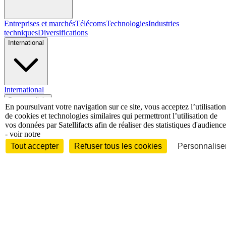
Entreprises et marchés
Télécoms
Technologies
Industries
techniques
Diversifications
International
International
Personnalités
En poursuivant votre navigation sur ce site, vous acceptez l’utilisation
de cookies et technologies similaires qui permettront l’utilisation de
vos données par Satellifacts afin de réaliser des statistiques d'audience
- voir notre
Tout accepter
Refuser tous les cookies
Personnaliser
Interview
Biographies
Nominations /
mouvements
Distinctions
Disparitions
Verbatim
Au fil des (e)X
(tweets)
Festivals - Évènements