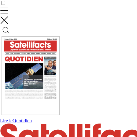
Contrôler vos données
Lire le
Quotidien