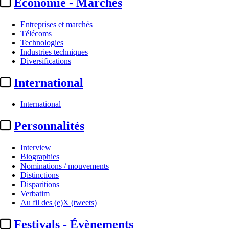
Economie - Marchés
Entreprises et marchés
Télécoms
Technologies
Industries techniques
Diversifications
International
International
Essentiel
Personnalités
Secuoya Studios :
entrée sur le
Interview
marché français via un accord
Biographies
Nominations / mouvements
...
Distinctions
Disparitions
Verbatim
Actualité n° 321700
|
Publié le 12 juin 2025 19:21
| 290 mots
Au fil des (e)X (tweets)
Festivals - Évènements