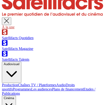
À la une
Satellifacts Quotidien
Satellifacts Magazine
Satellifacts Talents
Audiovisuel
Production
Chaînes TV / Plateformes
Audio
Droits
sportifs
Programmes
Les audiences
Plans de financement
Etudes /
Publications
Cinéma