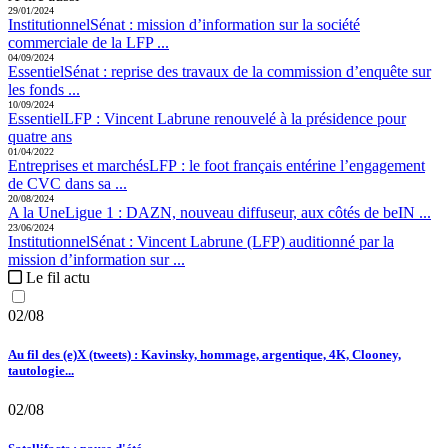
29/01/2024
Institutionnel
Sénat :
mission d’information sur la société
commerciale de la LFP ...
04/09/2024
Essentiel
Sénat :
reprise des travaux de la commission d’enquête sur
les fonds ...
10/09/2024
Essentiel
LFP :
Vincent Labrune renouvelé à la présidence pour
quatre ans
01/04/2022
Entreprises et marchés
LFP :
le foot français entérine l’engagement
de CVC dans sa ...
20/08/2024
A la Une
Ligue 1 :
DAZN, nouveau diffuseur, aux côtés de beIN ...
23/06/2024
Institutionnel
Sénat :
Vincent Labrune (LFP) auditionné par la
mission d’information sur ...
Le fil actu
02/08
Au fil des (e)X (tweets) : Kavinsky, hommage, argentique, 4K, Clooney,
tautologie...
02/08