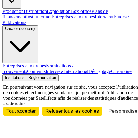
Production
Distribution
Exploitation
Box-office
Plans de
financement
Institutionnel
Entreprises et marchés
Interview
Etudes /
Publications
Creator economy
Entreprises et marchés
Nominations /
mouvements
Contenus
Interview
International
Décryptage
Chronique
Institutions - Réglementation
En poursuivant votre navigation sur ce site, vous acceptez l’utilisation
de cookies et technologies similaires qui permettront l’utilisation de
vos données par Satellifacts afin de réaliser des statistiques d'audience
- voir notre
Tout accepter
Refuser tous les cookies
Personnaliser
Institutionnel
Organisations professionnelles
Justice