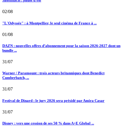
Satellifacts : pause d'été
02/08
"L'Odyssée" : à Montpellier, le seul cinéma de France à ...
01/08
DAZN : nouvelles offres d’abonnement pour la saison 2026-2027 dont un
bundle ...
31/07
Warner / Paramount : trois acteurs britanniques dont Benedict
Cumberbatch, ...
31/07
Festival de Dinard : le jury 2026 sera présidé par Amira Casar
31/07
Disney : vers une cession de ses 50 % dans A+E Global ...