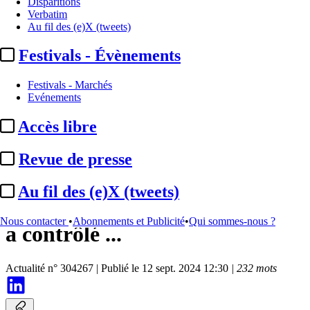
Disparitions
Verbatim
Au fil des (e)X (tweets)
Festivals - Évènements
Festivals - Marchés
Evénements
Accès libre
Institutionnel
Revue de presse
Sénat / Financiarisation du
Au fil des (e)X (tweets)
foot :
la commission d’enquête
Nous contacter
•
Abonnements et Publicité
•
Qui sommes-nous ?
a contrôlé ...
Actualité n° 304267
|
Publié le 12 sept. 2024 12:30
| 232 mots