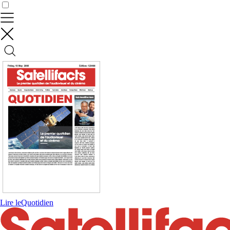
Contrôler vos données
Lire le
Quotidien