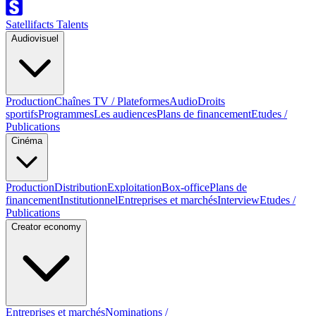
Satellifacts Talents
Audiovisuel
Production
Chaînes TV / Plateformes
Audio
Droits
sportifs
Programmes
Les audiences
Plans de financement
Etudes /
Publications
Cinéma
Production
Distribution
Exploitation
Box-office
Plans de
financement
Institutionnel
Entreprises et marchés
Interview
Etudes /
Publications
Creator economy
Entreprises et marchés
Nominations /