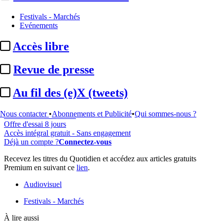
Festivals - Marchés
Evénements
...
Accès libre
Cet article est réservé à nos abonnés
Revue de presse
97% reste à lire
Pour accéder à cet article, à l'ensemble du site, découvrez nos
Au fil des (e)X (tweets)
formules d'abonnement
.
Nous contacter
•
Abonnements et Publicité
•
Qui sommes-nous ?
S'abonner à Satellifacts
Offre d'essai 8 jours
Accès intégral gratuit - Sans engagement
Déjà un compte ?
Connectez-vous
Recevez les titres du Quotidien et accédez aux articles gratuits
Premium en suivant ce
lien
.
Audiovisuel
Festivals - Marchés
À lire aussi