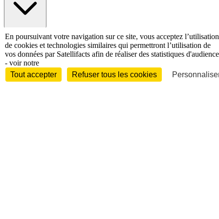
International
En poursuivant votre navigation sur ce site, vous acceptez l’utilisation
Personnalités
de cookies et technologies similaires qui permettront l’utilisation de
vos données par Satellifacts afin de réaliser des statistiques d'audience
- voir notre
Tout accepter
Refuser tous les cookies
Personnaliser
Interview
Biographies
Nominations /
mouvements
Distinctions
Disparitions
Verbatim
Au fil des (e)X
(tweets)
Festivals - Évènements
Festivals - Marchés
Evénements
Accès libre
Revue de presse