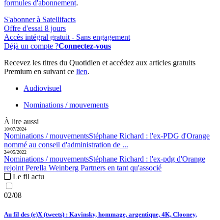
formules d'abonnement
.
S'abonner à Satellifacts
Offre d'essai 8 jours
Accès intégral gratuit - Sans engagement
Déjà un compte ?
Connectez-vous
Recevez les titres du Quotidien et accédez aux articles gratuits
Premium en suivant ce
lien
.
Audiovisuel
Nominations / mouvements
À lire aussi
10/07/2024
Nominations / mouvements
Stéphane Richard :
l'ex-PDG d'Orange
nommé au conseil d'administration de ...
24/05/2022
Nominations / mouvements
Stéphane Richard :
l'ex-pdg d'Orange
rejoint Perella Weinberg Partners en tant qu'associé
Le fil actu
02/08
Au fil des (e)X (tweets) : Kavinsky, hommage, argentique, 4K, Clooney,