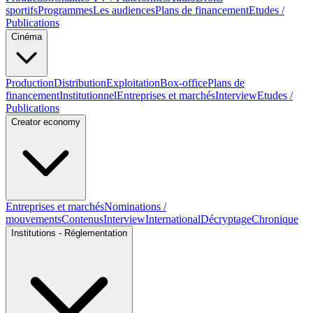
sportifs
Programmes
Les audiences
Plans de financement
Etudes /
Publications
Cinéma
Production
Distribution
Exploitation
Box-office
Plans de
financement
Institutionnel
Entreprises et marchés
Interview
Etudes /
Publications
Creator economy
Entreprises et marchés
Nominations /
mouvements
Contenus
Interview
International
Décryptage
Chronique
Institutions - Réglementation