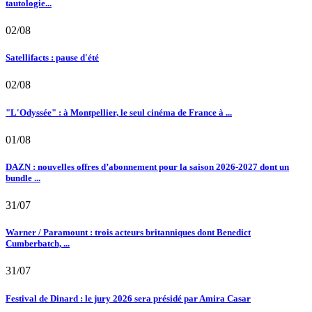
tautologie...
02/08
Satellifacts : pause d'été
02/08
"L'Odyssée" : à Montpellier, le seul cinéma de France à ...
01/08
DAZN : nouvelles offres d’abonnement pour la saison 2026-2027 dont un
bundle ...
31/07
Warner / Paramount : trois acteurs britanniques dont Benedict
Cumberbatch, ...
31/07
Festival de Dinard : le jury 2026 sera présidé par Amira Casar