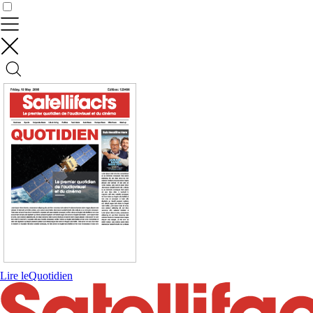
Contrôler vos données
Lire le
Quotidien