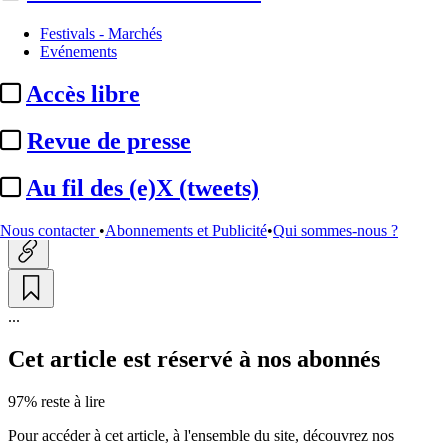
Nominations / mouvements
Festivals - Marchés
Evénements
Stéphane Richard :
l'ex-PDG
Accès libre
d'Orange nommé président du
Théâtre national ...
Revue de presse
Au fil des (e)X (tweets)
Actualité n° 309981
|
Publié le 23 oct. 2024 18:41
| 160 mots
Nous contacter
•
Abonnements et Publicité
•
Qui sommes-nous ?
...
Cet article est réservé à nos abonnés
97% reste à lire
Pour accéder à cet article, à l'ensemble du site, découvrez nos