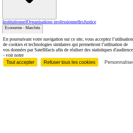
Institutionnel
Organisations professionnelles
Justice
Economie - Marchés
En poursuivant votre navigation sur ce site, vous acceptez l’utilisation
de cookies et technologies similaires qui permettront l’utilisation de
vos données par Satellifacts afin de réaliser des statistiques d'audience
- voir notre
Tout accepter
Refuser tous les cookies
Personnaliser
Entreprises et marchés
Télécoms
Technologies
Industries
techniques
Diversifications
International
International
Personnalités