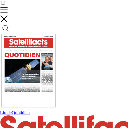
Contrôler vos données
Lire le
Quotidien