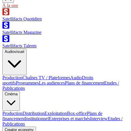
À la une
Satellifacts Quotidien
Satellifacts Magazine
Satellifacts Talents
Audiovisuel
Production
Chaînes TV / Plateformes
Audio
Droits
sportifs
Programmes
Les audiences
Plans de financement
Etudes /
Publications
Cinéma
Production
Distribution
Exploitation
Box-office
Plans de
financement
Institutionnel
Entreprises et marchés
Interview
Etudes /
Publications
Creator economy