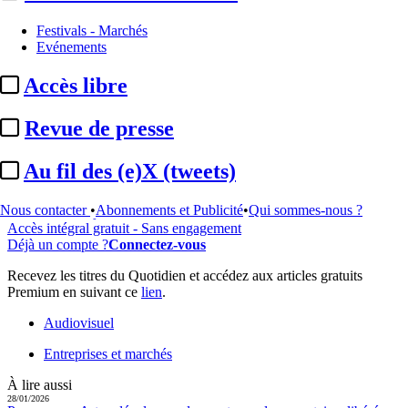
Festivals - Marchés
...
Evénements
Cet article est réservé à nos abonnés
Accès libre
99% reste à lire
Revue de presse
Pour accéder à cet article, à l'ensemble du site, découvrez nos
formules d'abonnement
.
Au fil des (e)X (tweets)
S'abonner à Satellifacts
Nous contacter
•
Abonnements et Publicité
•
Qui sommes-nous ?
Offre d'essai 8 jours
Accès intégral gratuit - Sans engagement
Déjà un compte ?
Connectez-vous
Recevez les titres du Quotidien et accédez aux articles gratuits
Premium en suivant ce
lien
.
Audiovisuel
Entreprises et marchés
À lire aussi
28/01/2026