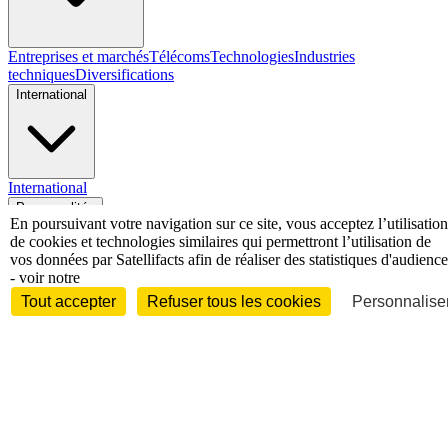
Entreprises et marchés
Télécoms
Technologies
Industries
techniques
Diversifications
International
International
Personnalités
En poursuivant votre navigation sur ce site, vous acceptez l’utilisation
de cookies et technologies similaires qui permettront l’utilisation de
vos données par Satellifacts afin de réaliser des statistiques d'audience
- voir notre
Tout accepter
Refuser tous les cookies
Personnaliser
Interview
Biographies
Nominations /
mouvements
Distinctions
Disparitions
Verbatim
Au fil des (e)X
(tweets)
Festivals - Évènements