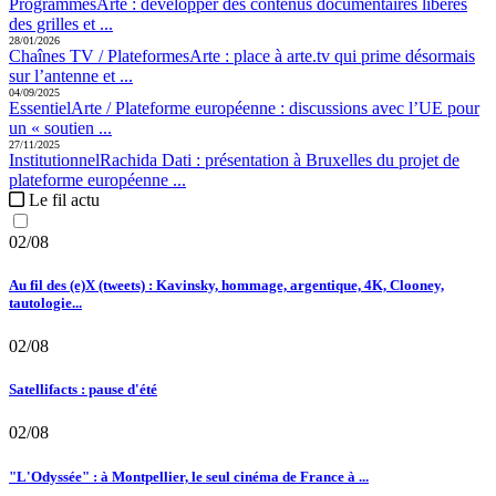
Programmes
Arte :
développer des contenus documentaires libérés
des grilles et ...
28/01/2026
Chaînes TV / Plateformes
Arte :
place à arte.tv qui prime désormais
sur l’antenne et ...
04/09/2025
Essentiel
Arte / Plateforme européenne :
discussions avec l’UE pour
un « soutien ...
27/11/2025
Institutionnel
Rachida Dati :
présentation à Bruxelles du projet de
plateforme européenne ...
Le fil actu
02/08
Au fil des (e)X (tweets) : Kavinsky, hommage, argentique, 4K, Clooney,
tautologie...
02/08
Satellifacts : pause d'été
02/08
"L'Odyssée" : à Montpellier, le seul cinéma de France à ...