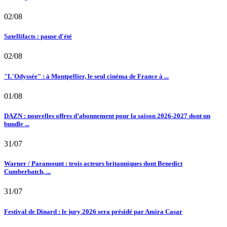
02/08
Satellifacts : pause d'été
02/08
"L'Odyssée" : à Montpellier, le seul cinéma de France à ...
01/08
DAZN : nouvelles offres d’abonnement pour la saison 2026-2027 dont un
bundle ...
31/07
Warner / Paramount : trois acteurs britanniques dont Benedict
Cumberbatch, ...
31/07
Festival de Dinard : le jury 2026 sera présidé par Amira Casar