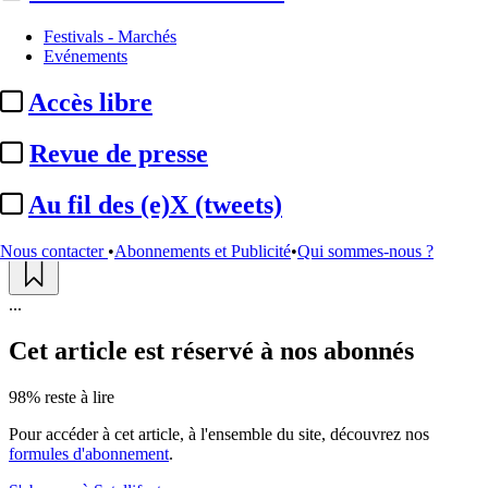
Festivals - Marchés
Superights :
multiples ventes
Evénements
pour « Miffy » et « Underdog »
Accès libre
Par
Damien Choppin
Revue de presse
Actualité n° 349804
|
Publié le 16 juin 2026 18:35
| 185 mots
Au fil des (e)X (tweets)
Nous contacter
•
Abonnements et Publicité
•
Qui sommes-nous ?
...
Cet article est réservé à nos abonnés
98% reste à lire
Pour accéder à cet article, à l'ensemble du site, découvrez nos
formules d'abonnement
.