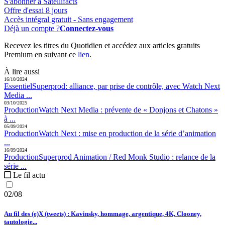
S'abonner à Satellifacts
Offre d'essai 8 jours
Accès intégral gratuit - Sans engagement
Déjà un compte ?
Connectez-vous
Recevez les titres du Quotidien et accédez aux articles gratuits
Premium en suivant ce
lien
.
À lire aussi
16/10/2024
Essentiel
Superprod:
alliance, par prise de contrôle, avec Watch Next
Media ...
03/10/2025
Production
Watch Next Media :
prévente de « Donjons et Chatons »
à ...
05/09/2024
Production
Watch Next :
mise en production de la série d’animation
...
16/09/2024
Production
Superprod Animation / Red Monk Studio :
relance de la
série ...
Le fil actu
02/08
Au fil des (e)X (tweets) : Kavinsky, hommage, argentique, 4K, Clooney,
tautologie...