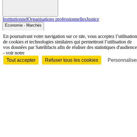
Institutionnel
Organisations professionnelles
Justice
Economie - Marchés
En poursuivant votre navigation sur ce site, vous acceptez l’utilisation
de cookies et technologies similaires qui permettront l’utilisation de
vos données par Satellifacts afin de réaliser des statistiques d'audience
- voir notre
Tout accepter
Refuser tous les cookies
Personnaliser
Entreprises et marchés
Télécoms
Technologies
Industries
techniques
Diversifications
International
International
Personnalités