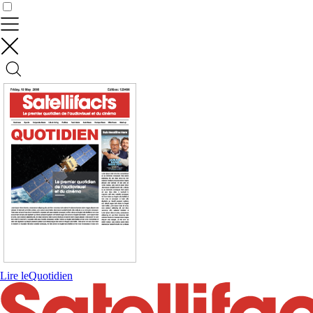
Contrôler vos données
Lire le
Quotidien