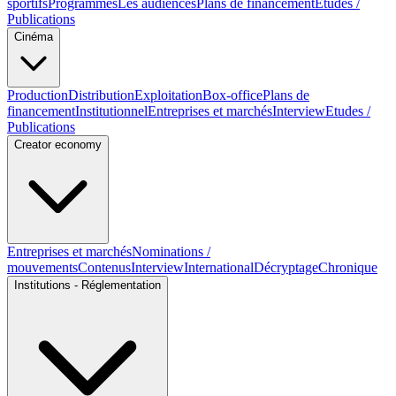
sportifs
Programmes
Les audiences
Plans de financement
Etudes /
Publications
Cinéma
Production
Distribution
Exploitation
Box-office
Plans de
financement
Institutionnel
Entreprises et marchés
Interview
Etudes /
Publications
Creator economy
Entreprises et marchés
Nominations /
mouvements
Contenus
Interview
International
Décryptage
Chronique
Institutions - Réglementation