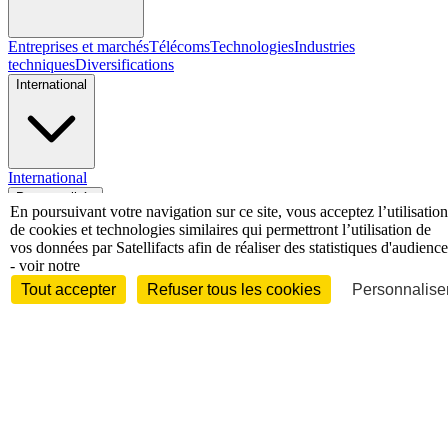
Entreprises et marchés
Télécoms
Technologies
Industries
techniques
Diversifications
International
International
Personnalités
En poursuivant votre navigation sur ce site, vous acceptez l’utilisation
de cookies et technologies similaires qui permettront l’utilisation de
vos données par Satellifacts afin de réaliser des statistiques d'audience
- voir notre
Tout accepter
Refuser tous les cookies
Personnaliser
Interview
Biographies
Nominations /
mouvements
Distinctions
Disparitions
Verbatim
Au fil des (e)X
(tweets)
Festivals - Évènements