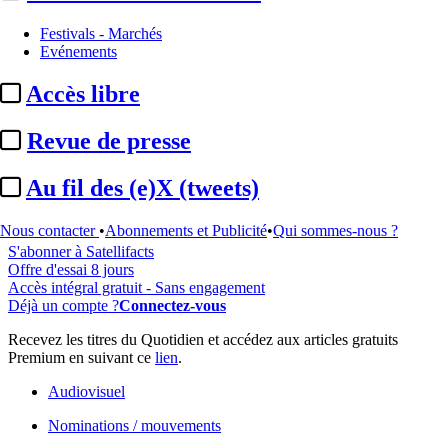
Festivals - Marchés
Evénements
...
Accès libre
Cet article est réservé à nos abonnés
Revue de presse
94% reste à lire
Au fil des (e)X (tweets)
Pour accéder à cet article, à l'ensemble du site, découvrez nos
formules d'abonnement
.
Nous contacter
•
Abonnements et Publicité
•
Qui sommes-nous ?
S'abonner à Satellifacts
Offre d'essai 8 jours
Accès intégral gratuit - Sans engagement
Déjà un compte ?
Connectez-vous
Recevez les titres du Quotidien et accédez aux articles gratuits
Premium en suivant ce
lien
.
Audiovisuel
Nominations / mouvements