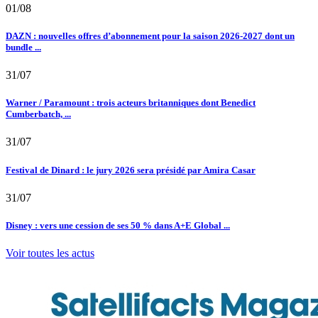
01/08
DAZN : nouvelles offres d’abonnement pour la saison 2026-2027 dont un
bundle ...
31/07
Warner / Paramount : trois acteurs britanniques dont Benedict
Cumberbatch, ...
31/07
Festival de Dinard : le jury 2026 sera présidé par Amira Casar
31/07
Disney : vers une cession de ses 50 % dans A+E Global ...
Voir toutes les actus