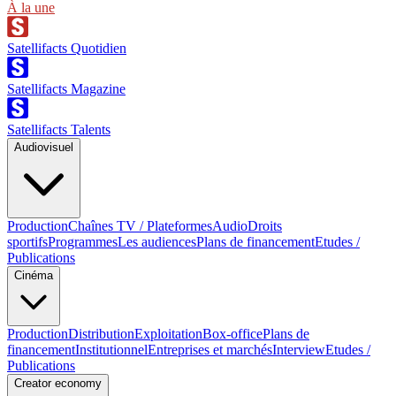
À la une
Satellifacts Quotidien
Satellifacts Magazine
Satellifacts Talents
Audiovisuel
Production
Chaînes TV / Plateformes
Audio
Droits
sportifs
Programmes
Les audiences
Plans de financement
Etudes /
Publications
Cinéma
Production
Distribution
Exploitation
Box-office
Plans de
financement
Institutionnel
Entreprises et marchés
Interview
Etudes /
Publications
Creator economy