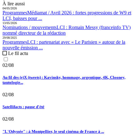
À lire aussi
04/05/2026
Programmes
Médiamat / Avril 2026 :
fortes progressions de W9 et
LCI, baisses pour ...
13/05/2026
Nominations / mouvements
LCI :
Romain Messy (franceinfo TV)
nommé directeur de la rédaction
29/08/2025
Programmes
LCI :
partenariat avec « Le Parisien » autour de la
nouvelle émission ...
Le fil actu
02/08
Au fil des (e)X (tweets) : Kavinsky, hommage, argentique, 4K, Clooney,
tautologie...
02/08
Satellifacts : pause d'été
02/08
"L'Odyssée" : à Montpellier, le seul cinéma de France à ...