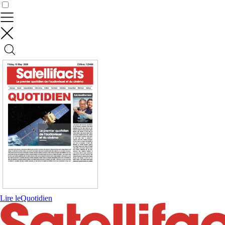
Contrôler vos données
Lire le
Quotidien