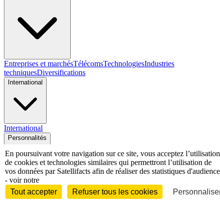
Entreprises et marchés
Télécoms
Technologies
Industries
techniques
Diversifications
International
International
Personnalités
En poursuivant votre navigation sur ce site, vous acceptez l’utilisation
de cookies et technologies similaires qui permettront l’utilisation de
vos données par Satellifacts afin de réaliser des statistiques d'audience
- voir notre
Interview
Biographies
Nominations /
Tout accepter
Refuser tous les cookies
Personnaliser
mouvements
Distinctions
Disparitions
Verbatim
Au fil des (e)X
(tweets)
Festivals - Évènements