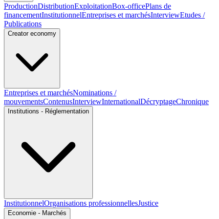
Production
Distribution
Exploitation
Box-office
Plans de
financement
Institutionnel
Entreprises et marchés
Interview
Etudes /
Publications
Creator economy
Entreprises et marchés
Nominations /
mouvements
Contenus
Interview
International
Décryptage
Chronique
Institutions - Réglementation
Institutionnel
Organisations professionnelles
Justice
Economie - Marchés