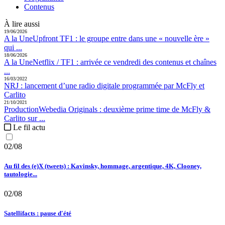
Contenus
À lire aussi
19/06/2026
A la Une
Upfront TF1 :
le groupe entre dans une « nouvelle ère »
qui ...
18/06/2026
A la Une
Netflix / TF1 :
arrivée ce vendredi des contenus et chaînes
...
16/03/2022
NRJ :
lancement d’une radio digitale programmée par McFly et
Carlito
21/10/2021
Production
Webedia Originals :
deuxième prime time de McFly &
Carlito sur ...
Le fil actu
02/08
Au fil des (e)X (tweets) : Kavinsky, hommage, argentique, 4K, Clooney,
tautologie...
02/08
Satellifacts : pause d'été