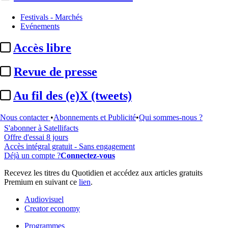
Festivals - Marchés
Evénements
...
Accès libre
Cet article est réservé à nos abonnés
Revue de presse
97% reste à lire
Au fil des (e)X (tweets)
Pour accéder à cet article, à l'ensemble du site, découvrez nos
formules d'abonnement
.
Nous contacter
•
Abonnements et Publicité
•
Qui sommes-nous ?
S'abonner à Satellifacts
Offre d'essai 8 jours
Accès intégral gratuit - Sans engagement
Déjà un compte ?
Connectez-vous
Recevez les titres du Quotidien et accédez aux articles gratuits
Premium en suivant ce
lien
.
Audiovisuel
Creator economy
Programmes