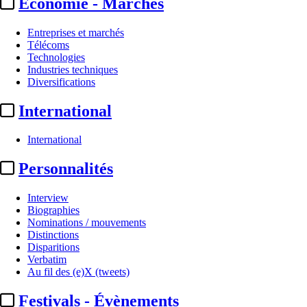
Economie - Marchés
Entreprises et marchés
Télécoms
Technologies
Industries techniques
Diversifications
International
International
Programmes
Personnalités
TF1 :
McFly & Carlito
Interview
animeront le nouveau jeu
Biographies
Nominations / mouvements
« Crazy Mini ...
Distinctions
Disparitions
Verbatim
Par
AS
Au fil des (e)X (tweets)
Actualité n° 349942
|
Publié le 19 juin 2026 12:32
| 162 mots
Festivals - Évènements