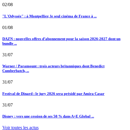
02/08
"L'Odyssée" : à Montpellier, le seul cinéma de France à ...
01/08
DAZN : nouvelles offres d’abonnement pour la saison 2026-2027 dont un
bundle ...
31/07
Warner / Paramount : trois acteurs britanniques dont Benedict
Cumberbatch, ...
31/07
Festival de Dinard : le jury 2026 sera présidé par Amira Casar
31/07
Disney : vers une cession de ses 50 % dans A+E Global ...
Voir toutes les actus