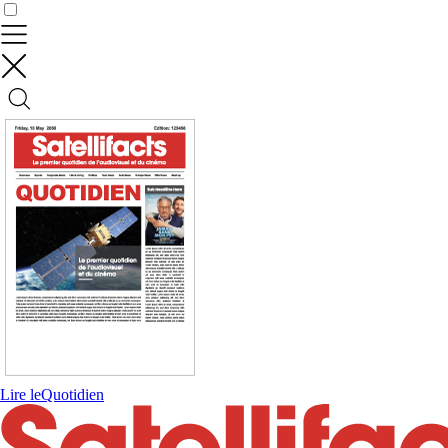
Contrôler vos données
Lire le
Quotidien