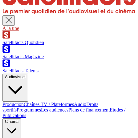
À la une
Satellifacts Quotidien
Satellifacts Magazine
Satellifacts Talents
Audiovisuel
Production
Chaînes TV / Plateformes
Audio
Droits
sportifs
Programmes
Les audiences
Plans de financement
Etudes /
Publications
Cinéma