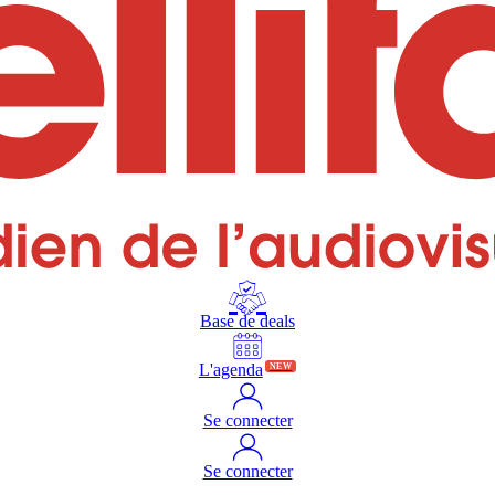
Base de deals
L'agenda
NEW
Se connecter
Se connecter