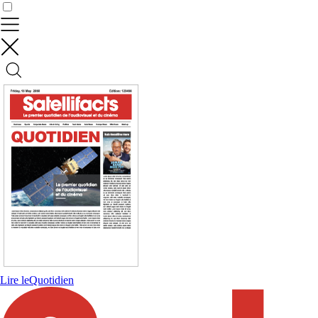
Contrôler vos données
Lire le
Quotidien