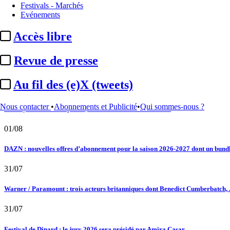
Festivals - Marchés
02/08
Evénements
Au fil des (e)X (tweets) : Kavinsky, hommage, argentique, 4K, Clooney, tautologi
Accès libre
02/08
Revue de presse
Satellifacts : pause d'été
Au fil des (e)X (tweets)
02/08
Nous contacter
•
Abonnements et Publicité
•
Qui sommes-nous ?
"L'Odyssée" : à Montpellier, le seul cinéma de France à ...
01/08
DAZN : nouvelles offres d’abonnement pour la saison 2026-2027 dont un bundle
31/07
Warner / Paramount : trois acteurs britanniques dont Benedict Cumberbatch, .
31/07
Festival de Dinard : le jury 2026 sera présidé par Amira Casar