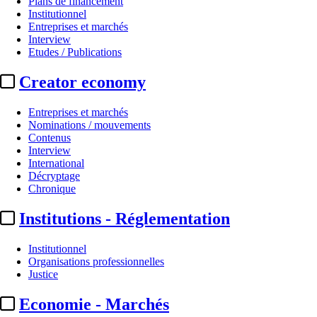
Plans de financement
Institutionnel
Entreprises et marchés
Interview
Etudes / Publications
Creator economy
Entreprises et marchés
Nominations / mouvements
Contenus
Interview
Production
International
Décryptage
UGC :
Pierre Jolivet en tournage
Chronique
Institutions - Réglementation
Par
Julie Souvestre
Actualité n° 349313
|
Publié le 05 juin 2026 15:02
| 128 mots
Institutionnel
Organisations professionnelles
Justice
Economie - Marchés