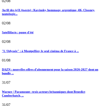
02/08
Au fil des (e)X (tweets) : Kavinsky, hommage, argentique, 4K, Clooney,
tautologie...
02/08
Satellifacts : pause d'été
02/08
"L'Odyssée" : à Montpellier, le seul cinéma de France à ...
01/08
DAZN : nouvelles offres d’abonnement pour la saison 2026-2027 dont un
bundle ...
31/07
Warner / Paramount : trois acteurs britanniques dont Benedict
Cumberbatch, ...
31/07