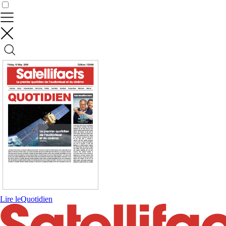
Contrôler vos données
Lire le
Quotidien