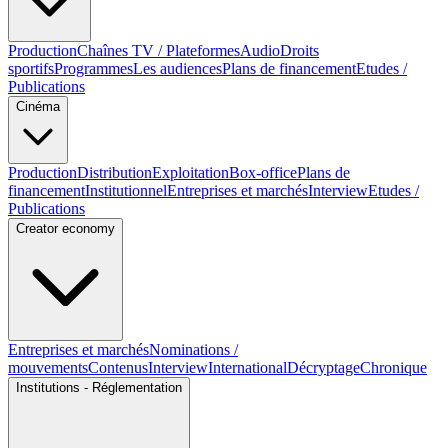
Production
Chaînes TV / Plateformes
Audio
Droits
sportifs
Programmes
Les audiences
Plans de financement
Etudes /
Publications
Cinéma
Production
Distribution
Exploitation
Box-office
Plans de
financement
Institutionnel
Entreprises et marchés
Interview
Etudes /
Publications
Creator economy
Entreprises et marchés
Nominations /
mouvements
Contenus
Interview
International
Décryptage
Chronique
Institutions - Réglementation