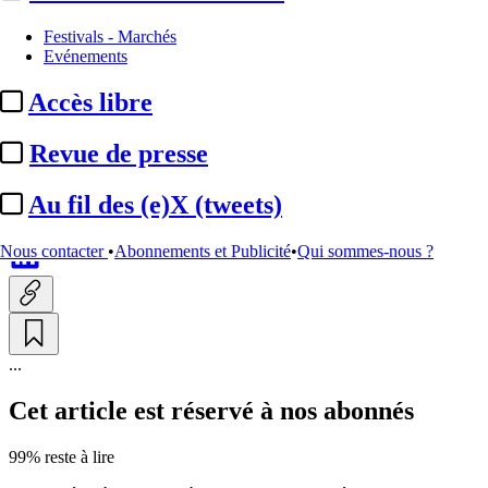
A la Une
Festivals - Marchés
Evénements
Uspa :
les priorités de la
Accès libre
nouvelle présidente Isabelle
Degeorges
Revue de presse
Au fil des (e)X (tweets)
Par
Carole Villevet
Actualité n° 349520
|
Publié le 10 juin 2026 17:47
| 546 mots
Nous contacter
•
Abonnements et Publicité
•
Qui sommes-nous ?
...
Cet article est réservé à nos abonnés
99% reste à lire