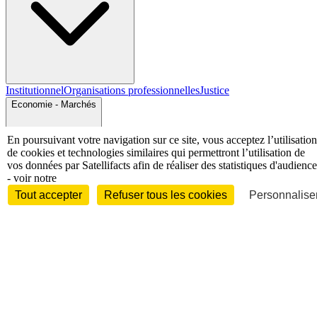
Institutionnel
Organisations professionnelles
Justice
Economie - Marchés
En poursuivant votre navigation sur ce site, vous acceptez l’utilisation
de cookies et technologies similaires qui permettront l’utilisation de
vos données par Satellifacts afin de réaliser des statistiques d'audience
- voir notre
Tout accepter
Refuser tous les cookies
Personnaliser
Entreprises et marchés
Télécoms
Technologies
Industries
techniques
Diversifications
International
International
Personnalités