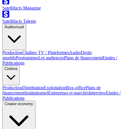
Satellifacts Magazine
Satellifacts Talents
Audiovisuel
Production
Chaînes TV / Plateformes
Audio
Droits
sportifs
Programmes
Les audiences
Plans de financement
Etudes /
Publications
Cinéma
Production
Distribution
Exploitation
Box-office
Plans de
financement
Institutionnel
Entreprises et marchés
Interview
Etudes /
Publications
Creator economy