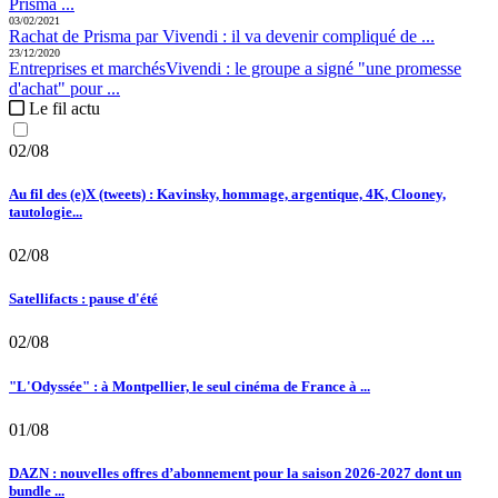
Prisma ...
03/02/2021
Rachat de Prisma par Vivendi :
il va devenir compliqué de ...
23/12/2020
Entreprises et marchés
Vivendi :
le groupe a signé "une promesse
d'achat" pour ...
Le fil actu
02/08
Au fil des (e)X (tweets) : Kavinsky, hommage, argentique, 4K, Clooney,
tautologie...
02/08
Satellifacts : pause d'été
02/08
"L'Odyssée" : à Montpellier, le seul cinéma de France à ...
01/08
DAZN : nouvelles offres d’abonnement pour la saison 2026-2027 dont un
bundle ...