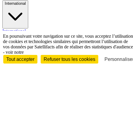
International
International
En poursuivant votre navigation sur ce site, vous acceptez l’utilisation
Personnalités
de cookies et technologies similaires qui permettront l’utilisation de
vos données par Satellifacts afin de réaliser des statistiques d'audience
- voir notre
Tout accepter
Refuser tous les cookies
Personnaliser
Interview
Biographies
Nominations /
mouvements
Distinctions
Disparitions
Verbatim
Au fil des (e)X
(tweets)
Festivals - Évènements
Festivals - Marchés
Evénements