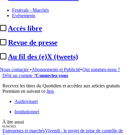
...
Festivals - Marchés
Evénements
Cet article est réservé à nos abonnés
Accès libre
97% reste à lire
Revue de presse
Pour accéder à cet article, à l'ensemble du site, découvrez nos
formules d'abonnement
.
Au fil des (e)X (tweets)
S'abonner à Satellifacts
Offre d'essai 8 jours
Nous contacter
•
Abonnements et Publicité
•
Qui sommes-nous ?
Accès intégral gratuit - Sans engagement
Déjà un compte ?
Connectez-vous
Recevez les titres du Quotidien et accédez aux articles gratuits
Premium en suivant ce
lien
.
Audiovisuel
Institutionnel
À lire aussi
01/04/2021
Entreprises et marchés
Vivendi :
le projet de prise de contrôle de