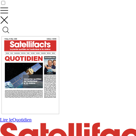
Contrôler vos données
Lire le
Quotidien