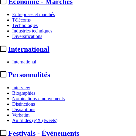
Economie - Marchés
Entreprises et marchés
Télécoms
Technologies
Industries techniques
Diversifications
International
International
Institutionnel
Personnalités
Vivendi :
feu vert au rachat des
Interview
magazines Prisma Media ...
Biographies
Nominations / mouvements
Distinctions
Actualité n° 244665
|
Publié le 29 avr. 2021 17:25
| 221 mots
Disparitions
Verbatim
Au fil des (e)X (tweets)
Festivals - Évènements