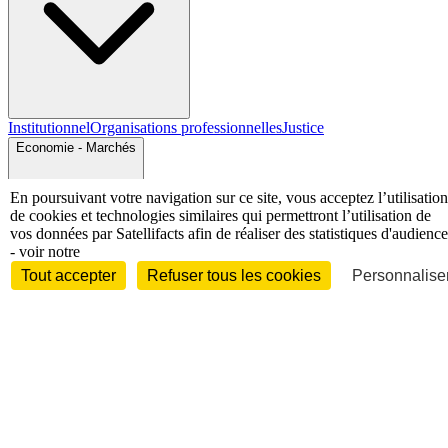
Institutionnel
Organisations professionnelles
Justice
Economie - Marchés
En poursuivant votre navigation sur ce site, vous acceptez l’utilisation
de cookies et technologies similaires qui permettront l’utilisation de
vos données par Satellifacts afin de réaliser des statistiques d'audience
- voir notre
Tout accepter
Refuser tous les cookies
Personnaliser
Entreprises et marchés
Télécoms
Technologies
Industries
techniques
Diversifications
International
International
Personnalités