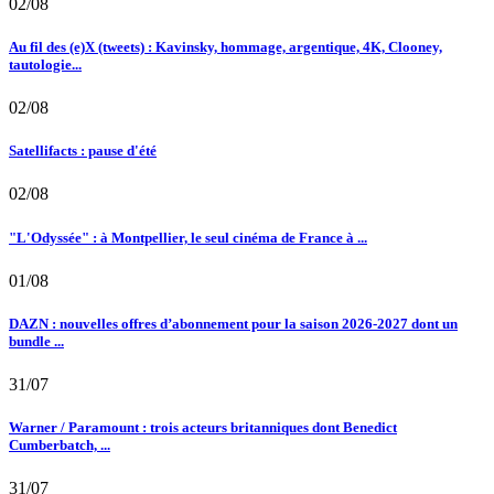
02/08
Au fil des (e)X (tweets) : Kavinsky, hommage, argentique, 4K, Clooney,
tautologie...
02/08
Satellifacts : pause d'été
02/08
"L'Odyssée" : à Montpellier, le seul cinéma de France à ...
01/08
DAZN : nouvelles offres d’abonnement pour la saison 2026-2027 dont un
bundle ...
31/07
Warner / Paramount : trois acteurs britanniques dont Benedict
Cumberbatch, ...
31/07