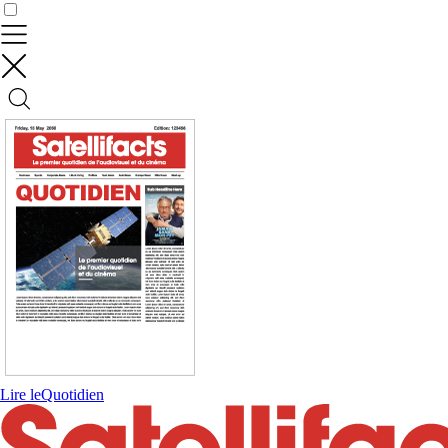
Contrôler vos données
Lire le
Quotidien