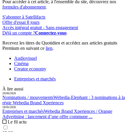
Pour accéder à cet article, à l'ensemble du site, découvrez nos
formules d'abonnement
.
S'abonner à Satellifacts
Offre d'essai 8 jours
Accès intégral gratuit - Sans engagement
Déjà un compte ?
Connectez-vous
Recevez les titres du Quotidien et accédez aux articles gratuits
Premium en suivant ce
lien
.
Audiovisuel
Cinéma
Creator economy
Entreprises et marchés
À lire aussi
29/06/2026
Nominations / mouvements
Webedia-Elephant :
3 nominations à la
régie Webedia Brand Xperiences
18/05/2026
Entreprises et marchés
Webedia Brand Xperiences / Orange
Advertising :
lancement d’une offre commune ...
Le fil actu