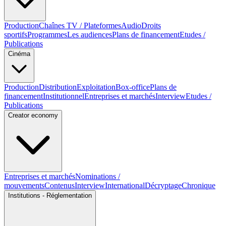
Production
Chaînes TV / Plateformes
Audio
Droits
sportifs
Programmes
Les audiences
Plans de financement
Etudes /
Publications
Cinéma
Production
Distribution
Exploitation
Box-office
Plans de
financement
Institutionnel
Entreprises et marchés
Interview
Etudes /
Publications
Creator economy
Entreprises et marchés
Nominations /
mouvements
Contenus
Interview
International
Décryptage
Chronique
Institutions - Réglementation