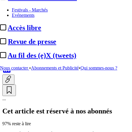
Entreprises et marchés
Festivals - Marchés
Evénements
Webedia Brand Xperiences :
Accès libre
partenariat avec la start-up
BEM pour des ...
Revue de presse
Au fil des (e)X (tweets)
Par
Damien Choppin
Actualité n° 350800
|
Publié le 08 juil. 2026 15:53
| 151 mots
Nous contacter
•
Abonnements et Publicité
•
Qui sommes-nous ?
...
Cet article est réservé à nos abonnés
97% reste à lire