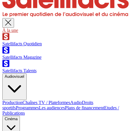
À la une
Satellifacts Quotidien
Satellifacts Magazine
Satellifacts Talents
Audiovisuel
Production
Chaînes TV / Plateformes
Audio
Droits
sportifs
Programmes
Les audiences
Plans de financement
Etudes /
Publications
Cinéma