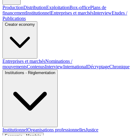
Production
Distribution
Exploitation
Box-office
Plans de
financement
Institutionnel
Entreprises et marchés
Interview
Etudes /
Publications
Creator economy
Entreprises et marchés
Nominations /
mouvements
Contenus
Interview
International
Décryptage
Chronique
Institutions - Réglementation
Institutionnel
Organisations professionnelles
Justice
Economie - Marchés