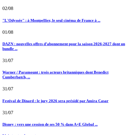
02/08
"L'Odyssée" : à Montpellier, le seul cinéma de France à ...
01/08
DAZN : nouvelles offres d’abonnement pour la saison 2026-2027 dont un
bundle ...
31/07
Warner / Paramount : trois acteurs britanniques dont Benedict
Cumberbatch, ...
31/07
Festival de Dinard : le jury 2026 sera présidé par Amira Casar
31/07
Disney : vers une cession de ses 50 % dans A+E Global ...