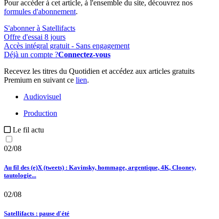
Pour accéder à cet article, à l'ensemble du site, découvrez nos
formules d'abonnement
.
S'abonner à Satellifacts
Offre d'essai 8 jours
Accès intégral gratuit - Sans engagement
Déjà un compte ?
Connectez-vous
Recevez les titres du Quotidien et accédez aux articles gratuits
Premium en suivant ce
lien
.
Audiovisuel
Production
Le fil actu
02/08
Au fil des (e)X (tweets) : Kavinsky, hommage, argentique, 4K, Clooney,
tautologie...
02/08
Satellifacts : pause d'été