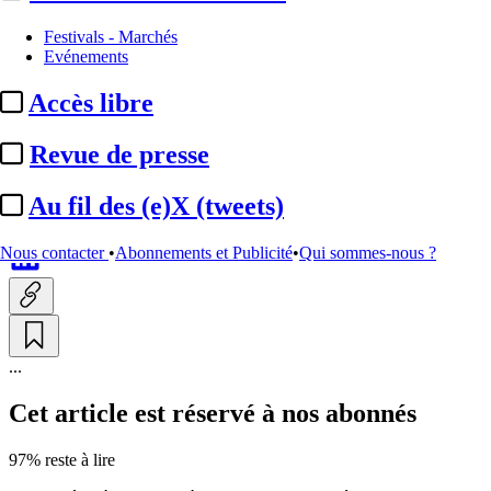
Production
Festivals - Marchés
Evénements
Yellow Factory / France 3 :
Accès libre
lancement du tournage de
« Meurtres ...
Revue de presse
Au fil des (e)X (tweets)
Par
Luce Burnod
Actualité n° 349365
|
Publié le 08 juin 2026 19:03
| 143 mots
Nous contacter
•
Abonnements et Publicité
•
Qui sommes-nous ?
...
Cet article est réservé à nos abonnés
97% reste à lire