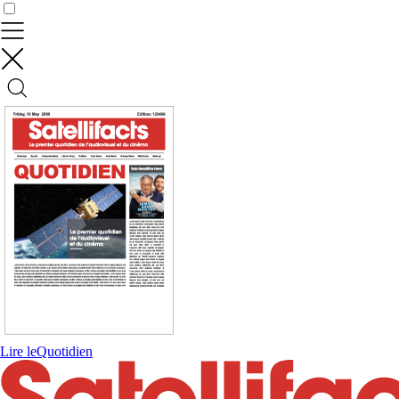
Contrôler vos données
Lire le
Quotidien