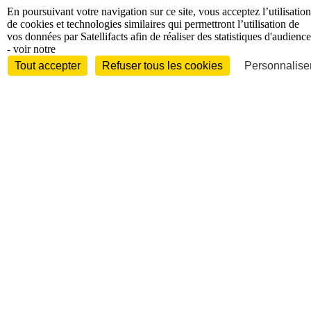
En poursuivant votre navigation sur ce site, vous acceptez l’utilisation
de cookies et technologies similaires qui permettront l’utilisation de
vos données par Satellifacts afin de réaliser des statistiques d'audience
- voir notre
Tout accepter
Refuser tous les cookies
Personnaliser
Entreprises et marchés
Télécoms
Technologies
Industries
techniques
Diversifications
International
International
Personnalités
Interview
Biographies
Nominations /
mouvements
Distinctions
Disparitions
Verbatim
Au fil des (e)X
(tweets)