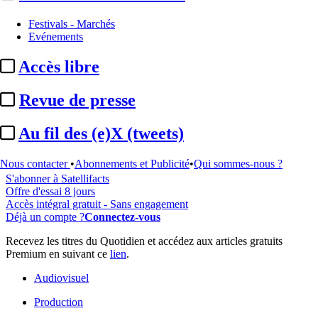
Festivals - Marchés
Evénements
...
Accès libre
Cet article est réservé à nos abonnés
Revue de presse
97% reste à lire
Au fil des (e)X (tweets)
Pour accéder à cet article, à l'ensemble du site, découvrez nos
formules d'abonnement
.
Nous contacter
•
Abonnements et Publicité
•
Qui sommes-nous ?
S'abonner à Satellifacts
Offre d'essai 8 jours
Accès intégral gratuit - Sans engagement
Déjà un compte ?
Connectez-vous
Recevez les titres du Quotidien et accédez aux articles gratuits
Premium en suivant ce
lien
.
Audiovisuel
Production