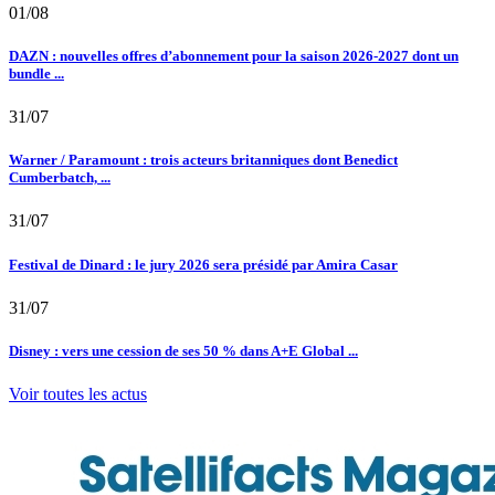
01/08
DAZN : nouvelles offres d’abonnement pour la saison 2026-2027 dont un
bundle ...
31/07
Warner / Paramount : trois acteurs britanniques dont Benedict
Cumberbatch, ...
31/07
Festival de Dinard : le jury 2026 sera présidé par Amira Casar
31/07
Disney : vers une cession de ses 50 % dans A+E Global ...
Voir toutes les actus