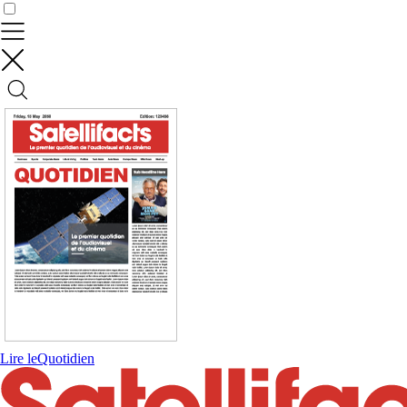
Contrôler vos données
Lire le
Quotidien