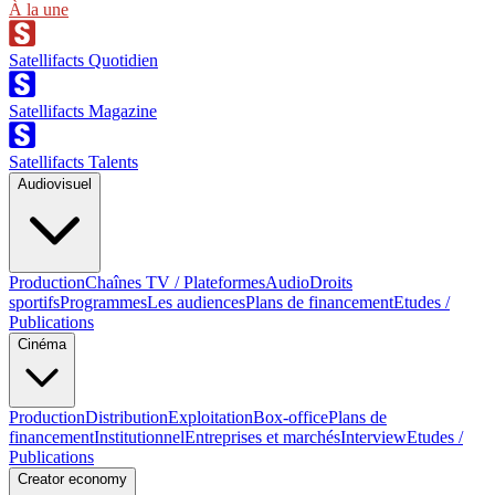
À la une
Satellifacts Quotidien
Satellifacts Magazine
Satellifacts Talents
Audiovisuel
Production
Chaînes TV / Plateformes
Audio
Droits
sportifs
Programmes
Les audiences
Plans de financement
Etudes /
Publications
Cinéma
Production
Distribution
Exploitation
Box-office
Plans de
financement
Institutionnel
Entreprises et marchés
Interview
Etudes /
Publications
Creator economy