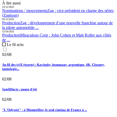
À lire aussi
23/12/2025
Nominations / mouvements
Zag :
vice-président en charge des séries
(Zagtoon)
03/12/2025
Production
Zag :
développement d’une nouvelle franchise autour de
la pilote automobile ...
13/10/2025
Production
Miraculous Corp :
John Cohen et Matt Roller aux côtés
de ...
Le fil actu
02/08
Au fil des (e)X (tweets) : Kavinsky, hommage, argentique, 4K, Clooney,
tautologie...
02/08
Satellifacts : pause d'été
02/08
"L'Odyssée" : à Montpellier, le seul cinéma de France à ...