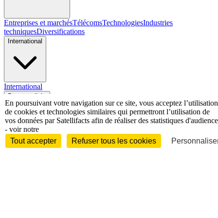
Entreprises et marchés
Télécoms
Technologies
Industries
techniques
Diversifications
International
International
Personnalités
En poursuivant votre navigation sur ce site, vous acceptez l’utilisation
de cookies et technologies similaires qui permettront l’utilisation de
vos données par Satellifacts afin de réaliser des statistiques d'audience
- voir notre
Tout accepter
Refuser tous les cookies
Personnaliser
Interview
Biographies
Nominations /
mouvements
Distinctions
Disparitions
Verbatim
Au fil des (e)X
(tweets)
Festivals - Évènements