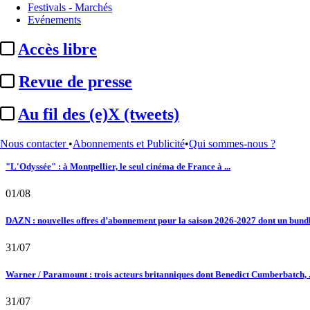
Le fil actu
Festivals - Marchés
Evénements
02/08
Accès libre
Au fil des (e)X (tweets) : Kavinsky, hommage, argentique, 4K, Clooney, tautologi
Revue de presse
02/08
Au fil des (e)X (tweets)
Satellifacts : pause d'été
02/08
Nous contacter
•
Abonnements et Publicité
•
Qui sommes-nous ?
"L'Odyssée" : à Montpellier, le seul cinéma de France à ...
01/08
DAZN : nouvelles offres d’abonnement pour la saison 2026-2027 dont un bundle
31/07
Warner / Paramount : trois acteurs britanniques dont Benedict Cumberbatch, .
31/07