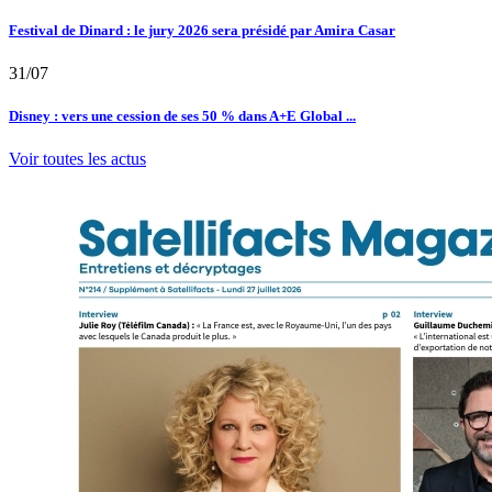
Festival de Dinard : le jury 2026 sera présidé par Amira Casar
31/07
Disney : vers une cession de ses 50 % dans A+E Global ...
Voir toutes les actus