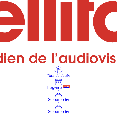
Base de deals
L'agenda
NEW
Se connecter
Se connecter