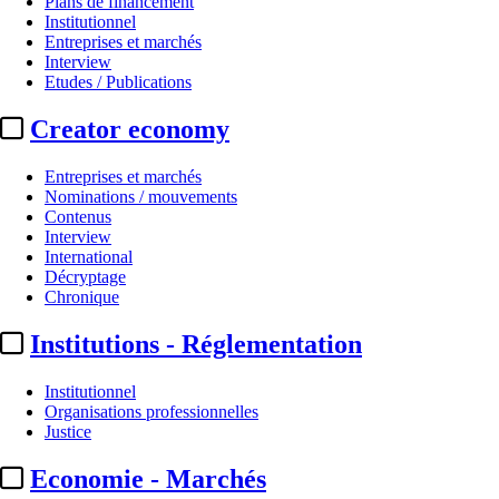
Plans de financement
Institutionnel
Entreprises et marchés
Interview
Etudes / Publications
Creator economy
Entreprises et marchés
Nominations / mouvements
Contenus
Interview
Décryptage
International
Décryptage
ZQSD Productions :
« Les chaîn
Chronique
Institutions - Réglementation
Par
Salomé Hembert
Actualité n° 349905
|
Publié le 23 juin 2026 07:00
| 695 mots
Institutionnel
Organisations professionnelles
Justice
Economie - Marchés