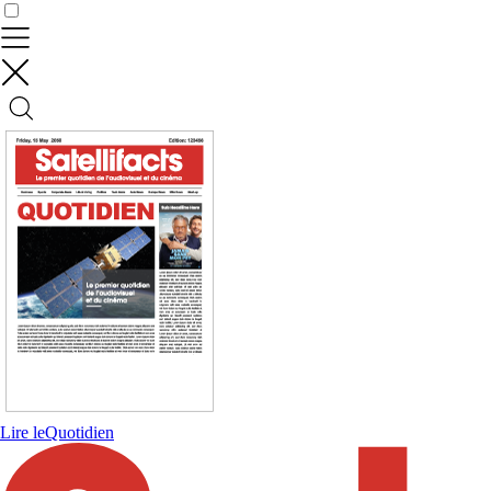
Contrôler vos données
Lire le
Quotidien