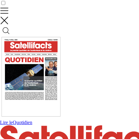
Contrôler vos données
Lire le
Quotidien