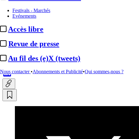
Festivals - Marchés
Au fil des (e)X (tweets) :
Evénements
casting, menu, clip, affiche,
Accès libre
Dati, Baeur, Wauquiez...
Revue de presse
Translate
Au fil des (e)X (tweets)
Fr
|
En
Actualité n° 347996
|
Publié le 12 mai 2026 23:00
| 325 mots
Nous contacter
•
Abonnements et Publicité
•
Qui sommes-nous ?