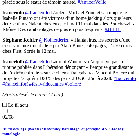
placée sous le statut de témoin assisté.
#AnticorVeille
franceinfo
@franceinfo
L’acteur Michaël Youn et sa compagne
Isabelle Funaro ont été victimes d’un home jacking alors que leurs
deux enfants étaient chez eux, le lundi 11 mai dans les Bouches-du-
Rhône. Des cambriolages de plus en plus fréquents.
#JT13H
Stéphane Kohler
@Kohlerderien
« Hantavirus, les secrets d’une
crise sanitaire mondiale » par Alain Bauer, 240 pages, 15,50 euros,
chez First. Sortie le 12 mai.
franceinfo
@franceinfo
Laurent Wauquiez n’approuve pas la
tribune publiée dans Libération dénonçant « l’emprise grandissante
de l’extrême droite » sur le cinéma français, via Vincent Bolloré qui
projette d’acquérir 100 % des parts d’UGC d’ici à 2028.
#franceinfo
#franceinforf
#festivaldecannes
#bolloré
(Posts relevés le mardi 12 mai)
Le fil actu
02/08
Au fil des (e)X (tweets) : Kavinsky, hommage, argentique, 4K, Clooney,
tautologie...