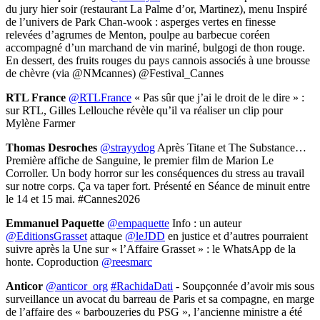
du jury hier soir (restaurant La Palme d’or, Martinez), menu Inspiré
de l’univers de Park Chan-wook : asperges vertes en finesse
relevées d’agrumes de Menton, poulpe au barbecue coréen
accompagné d’un marchand de vin mariné, bulgogi de thon rouge.
En dessert, des fruits rouges du pays cannois associés à une brousse
de chèvre (via @NMcannes) @Festival_Cannes
RTL France
@RTLFrance
« Pas sûr que j’ai le droit de le dire » :
sur RTL, Gilles Lellouche révèle qu’il va réaliser un clip pour
Mylène Farmer
Thomas Desroches
@strayydog
Après Titane et The Substance…
Première affiche de Sanguine, le premier film de Marion Le
Corroller. Un body horror sur les conséquences du stress au travail
sur notre corps. Ça va taper fort. Présenté en Séance de minuit entre
le 14 et 15 mai. #Cannes2026
Emmanuel Paquette
@empaquette
Info : un auteur
@EditionsGrasset
attaque
@leJDD
en justice et d’autres pourraient
suivre après la Une sur « l’Affaire Grasset » : le WhatsApp de la
honte. Coproduction
@reesmarc
Anticor
@anticor_org
#RachidaDati
- Soupçonnée d’avoir mis sous
surveillance un avocat du barreau de Paris et sa compagne, en marge
de l’affaire des « barbouzeries du PSG », l’ancienne ministre a été