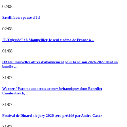
02/08
Satellifacts : pause d'été
02/08
"L'Odyssée" : à Montpellier, le seul cinéma de France à ...
01/08
DAZN : nouvelles offres d’abonnement pour la saison 2026-2027 dont un
bundle ...
31/07
Warner / Paramount : trois acteurs britanniques dont Benedict
Cumberbatch, ...
31/07
Festival de Dinard : le jury 2026 sera présidé par Amira Casar
31/07