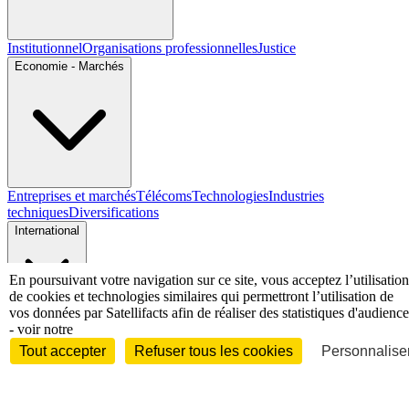
Institutionnel
Organisations professionnelles
Justice
Economie - Marchés
Entreprises et marchés
Télécoms
Technologies
Industries
techniques
Diversifications
International
En poursuivant votre navigation sur ce site, vous acceptez l’utilisation
de cookies et technologies similaires qui permettront l’utilisation de
vos données par Satellifacts afin de réaliser des statistiques d'audience
International
- voir notre
Personnalités
Tout accepter
Refuser tous les cookies
Personnaliser