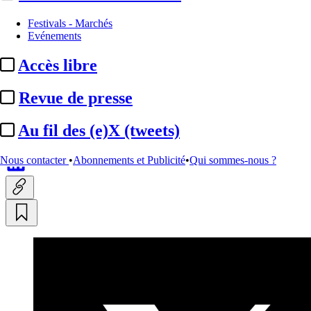
Festivals - Marchés
Au fil des (e)X (tweets) :
Evénements
Curaçao, Dupieux, Spiderman,
Accès libre
Bezos, dentiste, casting...
Revue de presse
Translate
Au fil des (e)X (tweets)
Fr
|
En
Actualité n° 349668
|
Publié le 15 juin 2026 23:00
| 318 mots
Nous contacter
•
Abonnements et Publicité
•
Qui sommes-nous ?