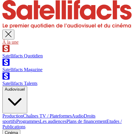
À la une
Satellifacts Quotidien
Satellifacts Magazine
Satellifacts Talents
Audiovisuel
Production
Chaînes TV / Plateformes
Audio
Droits
sportifs
Programmes
Les audiences
Plans de financement
Etudes /
Publications
Cinéma