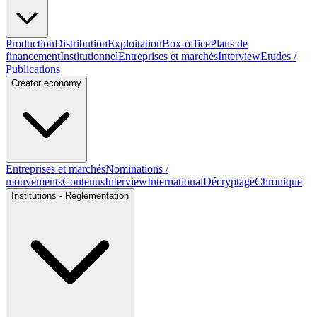
Production
Distribution
Exploitation
Box-office
Plans de
financement
Institutionnel
Entreprises et marchés
Interview
Etudes /
Publications
Creator economy
Entreprises et marchés
Nominations /
mouvements
Contenus
Interview
International
Décryptage
Chronique
Institutions - Réglementation