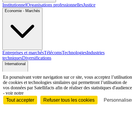
Institutionnel
Organisations professionnelles
Justice
Economie - Marchés
Entreprises et marchés
Télécoms
Technologies
Industries
techniques
Diversifications
International
En poursuivant votre navigation sur ce site, vous acceptez l’utilisation
de cookies et technologies similaires qui permettront l’utilisation de
vos données par Satellifacts afin de réaliser des statistiques d'audience
International
- voir notre
Personnalités
Tout accepter
Refuser tous les cookies
Personnaliser
Interview
Biographies
Nominations /