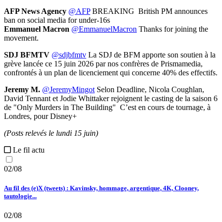
AFP News Agency
@AFP
BREAKING British PM announces
ban on social media for under-16s
Emmanuel Macron
@EmmanuelMacron
Thanks for joining the
movement.
SDJ BFMTV
@sdjbfmtv
La SDJ de BFM apporte son soutien à la
grève lancée ce 15 juin 2026 par nos confrères de Prismamedia,
confrontés à un plan de licenciement qui concerne 40% des effectifs.
Jeremy M.
@JeremyMingot
Selon Deadline, Nicola Coughlan,
David Tennant et Jodie Whittaker rejoignent le casting de la saison 6
de "Only Murders in The Building" C’est en cours de tournage, à
Londres, pour Disney+
(Posts relevés le lundi 15
juin)
Le fil actu
02/08
Au fil des (e)X (tweets) : Kavinsky, hommage, argentique, 4K, Clooney,
tautologie...
02/08