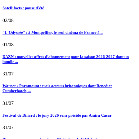
Satellifacts : pause d'été
02/08
"L'Odyssée" : à Montpellier, le seul cinéma de France à ...
01/08
DAZN : nouvelles offres d’abonnement pour la saison 2026-2027 dont un
bundle ...
31/07
Warner / Paramount : trois acteurs britanniques dont Benedict
Cumberbatch, ...
31/07
Festival de Dinard : le jury 2026 sera présidé par Amira Casar
31/07