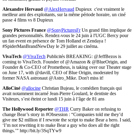
Alexandre Hervaud
@AlexHervaud
Dupieux c'est vraiment le
meilleur ami des exploitants, sur la même période horaire, un ciné
passe 4 films vs 8 Dupieux
Sony Pictures France
@SonyPicturesFr
Un grand film implique de
grandes personnalités. Rendez-vous le 24 juin à l'UGC Bercy pour
un fan event en présence de Tom Holland et Zendaya !
#SpiderManBrandNewDay le 29 juillet au cinéma.
VivaTech
@VivaTech
Publicités BREAKING: @JeffBezos is
coming to VivaTech. Founder of @Amazon & @BlueOrigin, and
Founder & Co-CEO of Prometheus, is taking over our Theater stage
on June 17, with @davill, CEO of Blue Origin, moderated by
former NASA astronaut @Astro_Mike. Don't miss it!
AlloCiné
@allocine
Christian Bujeau, le comédien français qui
avait notamment incarné Jean-Pierre Goulard, le dentiste des
Visiteurs, s’est éteint ce lundi 15 juin à l’âge de 81 ans
The Hollywood Reporter
@THR
Curry Baker on refusing to
change Bear’s story in #Obsession : “Companies told me they’d
give me $2 million if I rewrote the script to make Bear a hero. I said,
‘I’m not rewriting it to make Bear a guy who does all the right
things.’” http://bit.ly/3SqTYw9