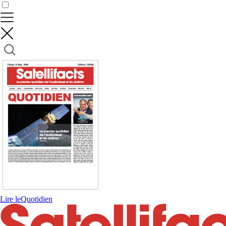
Contrôler vos données
Lire le
Quotidien