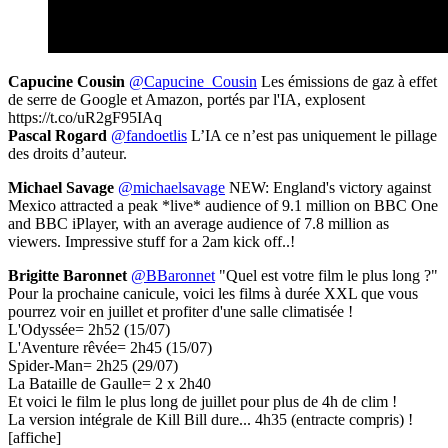
Capucine Cousin
@Capucine_Cousin
Les émissions de gaz à effet
de serre de Google et Amazon, portés par l'IA, explosent
https://t.co/uR2gF95IAq
Pascal Rogard
@fandoetlis
L’IA ce n’est pas uniquement le pillage
des droits d’auteur.
Michael Savage
@michaelsavage
NEW: England's victory against
Mexico attracted a peak *live* audience of 9.1 million on BBC One
and BBC iPlayer, with an average audience of 7.8 million as
viewers. Impressive stuff for a 2am kick off..!
Brigitte Baronnet
@BBaronnet
"Quel est votre film le plus long ?"
Pour la prochaine canicule, voici les films à durée XXL que vous
pourrez voir en juillet et profiter d'une salle climatisée !
L'Odyssée= 2h52 (15/07)
L'Aventure rêvée= 2h45 (15/07)
Spider-Man= 2h25 (29/07)
La Bataille de Gaulle= 2 x 2h40
Et voici le film le plus long de juillet pour plus de 4h de clim !
La version intégrale de Kill Bill dure... 4h35 (entracte compris) !
[affiche]