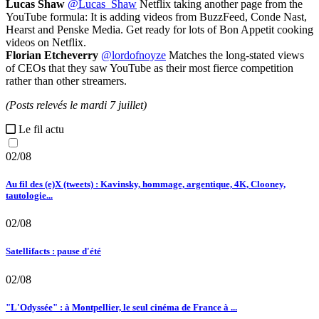
Lucas Shaw
@Lucas_Shaw
Netflix taking another page from the
YouTube formula: It is adding videos from BuzzFeed, Conde Nast,
Hearst and Penske Media. Get ready for lots of Bon Appetit cooking
videos on Netflix.
Florian Etcheverry
@lordofnoyze
Matches the long-stated views
of CEOs that they saw YouTube as their most fierce competition
rather than other streamers.
(Posts relevés le mardi 7 juillet)
Le fil actu
02/08
Au fil des (e)X (tweets) : Kavinsky, hommage, argentique, 4K, Clooney,
tautologie...
02/08
Satellifacts : pause d'été
02/08
"L'Odyssée" : à Montpellier, le seul cinéma de France à ...