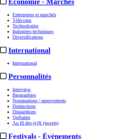
Economie - Marchés
Entreprises et marchés
Télécoms
Technologies
Industries techniques
Diversifications
International
International
Au fil des (e)X (tweets) :
IA,
Personnalités
BBC, clim, fauteuils...
Interview
Biographies
Nominations / mouvements
Translate
Distinctions
Fr
|
En
Disparitions
Actualité n° 350757
|
Publié le 07 juil. 2026 23:00
| 387 mots
Verbatim
Au fil des (e)X (tweets)
Festivals - Évènements