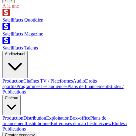
À la une
Satellifacts Quotidien
Satellifacts Magazine
Satellifacts Talents
Audiovisuel
Production
Chaînes TV / Plateformes
Audio
Droits
sportifs
Programmes
Les audiences
Plans de financement
Etudes /
Publications
Cinéma
Production
Distribution
Exploitation
Box-office
Plans de
financement
Institutionnel
Entreprises et marchés
Interview
Etudes /
Publications
Creator economy