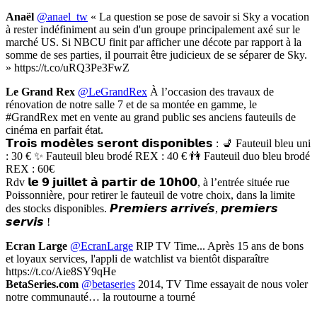
Anaël
@anael_tw
« La question se pose de savoir si Sky a vocation
à rester indéfiniment au sein d'un groupe principalement axé sur le
marché US. Si NBCU finit par afficher une décote par rapport à la
somme de ses parties, il pourrait être judicieux de se séparer de Sky.
» https://t.co/uRQ3Pe3FwZ
Le Grand Rex
@LeGrandRex
À l’occasion des travaux de
rénovation de notre salle 7 et de sa montée en gamme, le
#GrandRex met en vente au grand public ses anciens fauteuils de
cinéma en parfait état.
𝗧𝗿𝗼𝗶𝘀 𝗺𝗼𝗱𝗲̀𝗹𝗲𝘀 𝘀𝗲𝗿𝗼𝗻𝘁 𝗱𝗶𝘀𝗽𝗼𝗻𝗶𝗯𝗹𝗲𝘀 : 💺 Fauteuil bleu uni
: 30 € ✨ Fauteuil bleu brodé REX : 40 € 👫 Fauteuil duo bleu brodé
REX : 60€
Rdv 𝗹𝗲 𝟵 𝗷𝘂𝗶𝗹𝗹𝗲𝘁 𝗮̀ 𝗽𝗮𝗿𝘁𝗶𝗿 𝗱𝗲 𝟭𝟬𝗵𝟬𝟬, à l’entrée située rue
Poissonnière, pour retirer le fauteuil de votre choix, dans la limite
des stocks disponibles. 𝙋𝙧𝙚𝙢𝙞𝙚𝙧𝙨 𝙖𝙧𝙧𝙞𝙫𝙚́𝙨, 𝙥𝙧𝙚𝙢𝙞𝙚𝙧𝙨
𝙨𝙚𝙧𝙫𝙞𝙨 !
Ecran Large
@EcranLarge
RIP TV Time... Après 15 ans de bons
et loyaux services, l'appli de watchlist va bientôt disparaître
https://t.co/Aie8SY9qHe
BetaSeries.com
@betaseries
2014, TV Time essayait de nous voler
notre communauté… la routourne a tourné