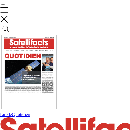
Contrôler vos données
Lire le
Quotidien