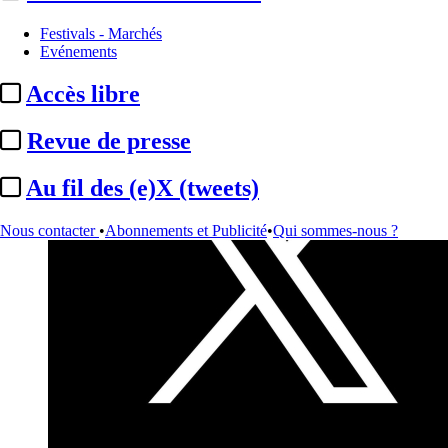
Festivals - Marchés
Evénements
Accès libre
Revue de presse
Au fil des (e)X (tweets)
Nous contacter
•
Abonnements et Publicité
•
Qui sommes-nous ?