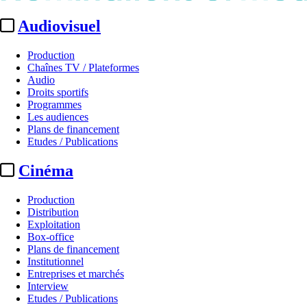
Audiovisuel
Production
Chaînes TV / Plateformes
Audio
Droits sportifs
Programmes
Les audiences
Plans de financement
Etudes / Publications
Cinéma
Production
Distribution
Exploitation
Box-office
Plans de financement
Institutionnel
Entreprises et marchés
Interview
Etudes / Publications