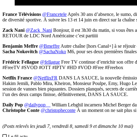
France Télévisions
@Francetele
Après 30 ans d’absence, le sumo, dis
de diversité sportive. À suivre les 13 et 14 juin en direct sur la chaîne 
Zack Nani
@Zack_Nani
Bonjour, il est 3h30 du matin, si vous êt
RETOUR de LDC Nord Américaine c’est partiiii
Benjamin Meffre
@Bmeffre
Autre chaîne [hors Canal+] à se réjouir 
Sacha Nokovitch
@SachaNoko
M6, pour ses deux premières finales
Frédéric Fellague
@fellague
Free TV continue d’enrichir son offre 
#FreeTV #SVOD #OTT #IPTV #HD #VOD #Free #Freebox
Netflix France
@NetflixFR
DANS LA SAUCE, la nouvelle émission de 
Hakim Jemili, Pablo Mira, Kheiron, Monsieur Poulpe, Emy, Hugo Le V
session de vannes bien piquantes. Dossiers planqués, secrets de carrière
l’un des deux camps finisse, définitivement, DANS LA SAUCE.
Daily Pop
@dailypop__
William Lebghil incarnera Michel Berger dan
Christophe Conte
@christopheconte
À un moment on ne sait plus si c
(Posts relevés les jeudi 7, vendredi 8, samedi 9 et dimanche 10 mai)
Le fil actu