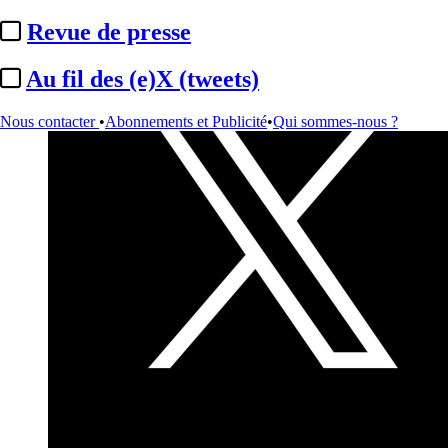
Revue de presse
Au fil des (e)X (tweets)
Nous contacter
•
Abonnements et Publicité
•
Qui sommes-nous ?