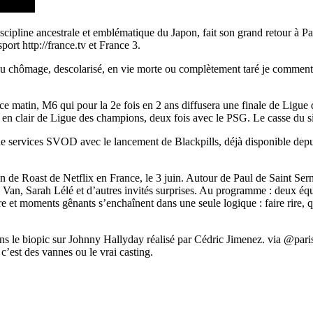
cipline ancestrale et emblématique du Japon, fait son grand retour à P
sport http://france.tv et France 3.
es au chômage, descolarisé, en vie morte ou complètement taré je com
ce matin, M6 qui pour la 2e fois en 2 ans diffusera une finale de Ligue 
 en clair de Ligue des champions, deux fois avec le PSG. Le casse du 
de services SVOD avec le lancement de Blackpills, déjà disponible depu
Roast de Netflix en France, le 3 juin. Autour de Paul de Saint Sernin
an, Sarah Lélé et d’autres invités surprises. Au programme : deux éq
 et moments gênants s’enchaînent dans une seule logique : faire rire, qui
s le biopic sur Johnny Hallyday réalisé par Cédric Jimenez. via @par
’est des vannes ou le vrai casting.