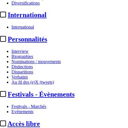
Diversifications
International
International
Personnalités
Interview
Biographies
Nominations / mouvements
Distinctions
Au fil des (e)X (tweets) :
sumo, ta
Disparitions
Verbatim
Au fil des (e)X (tweets)
Translate
Fr
|
En
Festivals - Évènements
Actualité n° 347821
|
Publié le 10 mai 2026 23:00
| 325 mots
Festivals - Marchés
Evénements
Accès libre