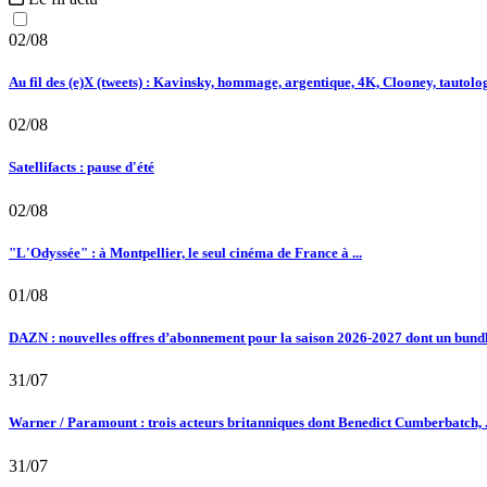
02/08
Au fil des (e)X (tweets) : Kavinsky, hommage, argentique, 4K, Clooney, tautologi
02/08
Satellifacts : pause d'été
02/08
"L'Odyssée" : à Montpellier, le seul cinéma de France à ...
01/08
DAZN : nouvelles offres d’abonnement pour la saison 2026-2027 dont un bundle
31/07
Warner / Paramount : trois acteurs britanniques dont Benedict Cumberbatch, .
31/07