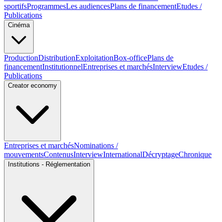
sportifs
Programmes
Les audiences
Plans de financement
Etudes /
Publications
Cinéma
Production
Distribution
Exploitation
Box-office
Plans de
financement
Institutionnel
Entreprises et marchés
Interview
Etudes /
Publications
Creator economy
Entreprises et marchés
Nominations /
mouvements
Contenus
Interview
International
Décryptage
Chronique
Institutions - Réglementation