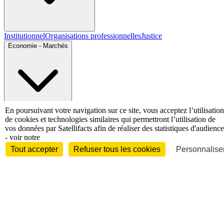
Institutionnel
Organisations professionnelles
Justice
Economie - Marchés
En poursuivant votre navigation sur ce site, vous acceptez l’utilisation
Entreprises et marchés
Télécoms
Technologies
Industries
de cookies et technologies similaires qui permettront l’utilisation de
techniques
Diversifications
vos données par Satellifacts afin de réaliser des statistiques d'audience
International
- voir notre
Tout accepter
Refuser tous les cookies
Personnaliser
International
Personnalités