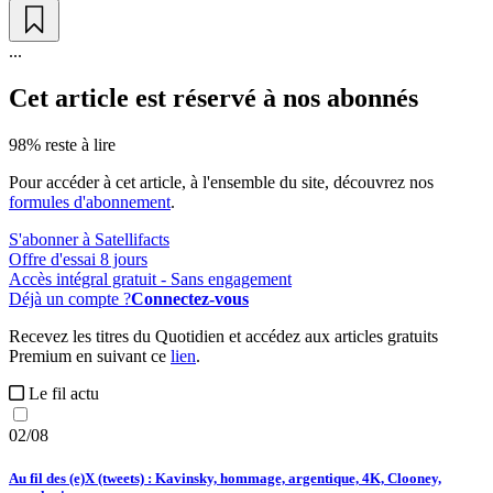
...
Cet article est réservé à nos abonnés
98% reste à lire
Pour accéder à cet article, à l'ensemble du site, découvrez nos
formules d'abonnement
.
S'abonner à Satellifacts
Offre d'essai 8 jours
Accès intégral gratuit - Sans engagement
Déjà un compte ?
Connectez-vous
Recevez les titres du Quotidien et accédez aux articles gratuits
Premium en suivant ce
lien
.
Le fil actu
02/08
Au fil des (e)X (tweets) : Kavinsky, hommage, argentique, 4K, Clooney,