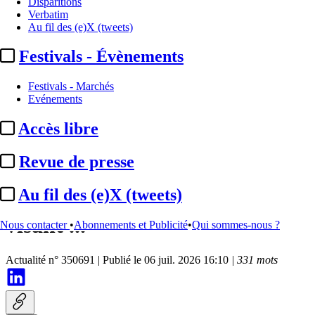
Disparitions
Verbatim
Au fil des (e)X (tweets)
Festivals - Évènements
Festivals - Marchés
Evénements
Accès libre
Revue de presse
Groupe TF1 :
la plainte devant
Au fil des (e)X (tweets)
la Commission européenne
visant ...
Nous contacter
•
Abonnements et Publicité
•
Qui sommes-nous ?
Actualité n° 350691
|
Publié le 06 juil. 2026 16:10
| 331 mots