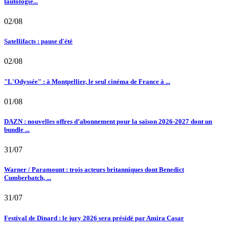
tautologie...
02/08
Satellifacts : pause d'été
02/08
"L'Odyssée" : à Montpellier, le seul cinéma de France à ...
01/08
DAZN : nouvelles offres d’abonnement pour la saison 2026-2027 dont un
bundle ...
31/07
Warner / Paramount : trois acteurs britanniques dont Benedict
Cumberbatch, ...
31/07
Festival de Dinard : le jury 2026 sera présidé par Amira Casar