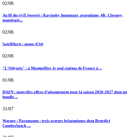
02/08
Au fil des (e)X (tweets) : Kavinsky, hommage, argentique, 4K, Clooney,
tautologie...
02/08
Satellifacts : pause d'été
02/08
"L'Odyssée" : à Montpellier, le seul cinéma de France à ...
01/08
DAZN : nouvelles offres d’abonnement pour la saison 2026-2027 dont un
bundle ...
31/07
Warner / Paramount : trois acteurs britanniques dont Benedict
Cumberbatch, ...