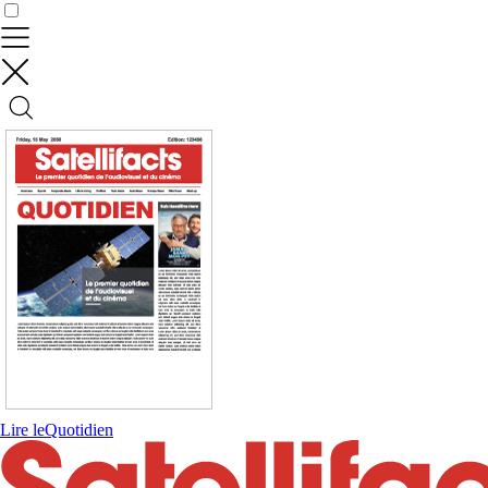
Contrôler vos données
Lire le
Quotidien