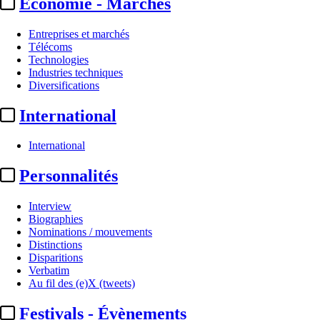
Economie - Marchés
Entreprises et marchés
Télécoms
Technologies
Industries techniques
Diversifications
International
International
Jimmy Mohamed :
le
Personnalités
présentateur du « Magazine de
Interview
Biographies
la santé » accusé ...
Nominations / mouvements
Distinctions
Disparitions
Actualité n° 350478
|
Publié le 01 juil. 2026 11:32
| 396 mots
Verbatim
Au fil des (e)X (tweets)
Festivals - Évènements