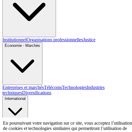
Institutionnel
Organisations professionnelles
Justice
Economie - Marchés
Entreprises et marchés
Télécoms
Technologies
Industries
techniques
Diversifications
International
En poursuivant votre navigation sur ce site, vous acceptez l’utilisation
International
de cookies et technologies similaires qui permettront l’utilisation de
Personnalités