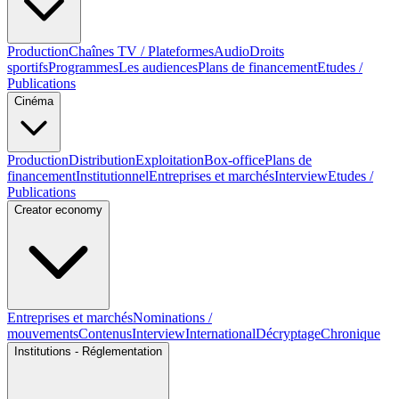
Production
Chaînes TV / Plateformes
Audio
Droits
sportifs
Programmes
Les audiences
Plans de financement
Etudes /
Publications
Cinéma
Production
Distribution
Exploitation
Box-office
Plans de
financement
Institutionnel
Entreprises et marchés
Interview
Etudes /
Publications
Creator economy
Entreprises et marchés
Nominations /
mouvements
Contenus
Interview
International
Décryptage
Chronique
Institutions - Réglementation