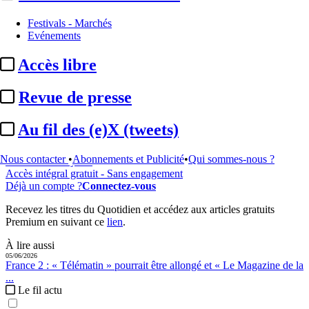
Festivals - Marchés
...
Evénements
Cet article est réservé à nos abonnés
Accès libre
98% reste à lire
Revue de presse
Pour accéder à cet article, à l'ensemble du site, découvrez nos
formules d'abonnement
.
Au fil des (e)X (tweets)
S'abonner à Satellifacts
Nous contacter
•
Abonnements et Publicité
•
Qui sommes-nous ?
Offre d'essai 8 jours
Accès intégral gratuit - Sans engagement
Déjà un compte ?
Connectez-vous
Recevez les titres du Quotidien et accédez aux articles gratuits
Premium en suivant ce
lien
.
À lire aussi
05/06/2026
France 2 :
« Télématin » pourrait être allongé et « Le Magazine de la
...
Le fil actu