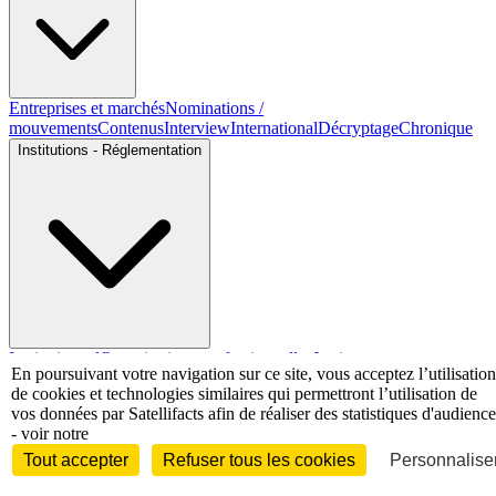
Entreprises et marchés
Nominations /
mouvements
Contenus
Interview
International
Décryptage
Chronique
Institutions - Réglementation
Institutionnel
Organisations professionnelles
Justice
En poursuivant votre navigation sur ce site, vous acceptez l’utilisation
Economie - Marchés
de cookies et technologies similaires qui permettront l’utilisation de
vos données par Satellifacts afin de réaliser des statistiques d'audience
- voir notre
Tout accepter
Refuser tous les cookies
Personnaliser