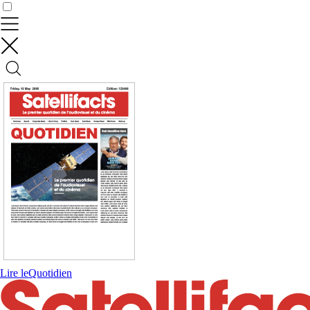
Contrôler vos données
Lire le
Quotidien