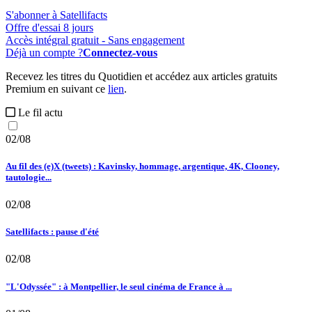
S'abonner à Satellifacts
Offre d'essai 8 jours
Accès intégral gratuit - Sans engagement
Déjà un compte ?
Connectez-vous
Recevez les titres du Quotidien et accédez aux articles gratuits
Premium en suivant ce
lien
.
Le fil actu
02/08
Au fil des (e)X (tweets) : Kavinsky, hommage, argentique, 4K, Clooney,
tautologie...
02/08
Satellifacts : pause d'été
02/08
"L'Odyssée" : à Montpellier, le seul cinéma de France à ...