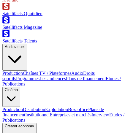
Satellifacts Quotidien
Satellifacts Magazine
Satellifacts Talents
Audiovisuel
Production
Chaînes TV / Plateformes
Audio
Droits
sportifs
Programmes
Les audiences
Plans de financement
Etudes /
Publications
Cinéma
Production
Distribution
Exploitation
Box-office
Plans de
financement
Institutionnel
Entreprises et marchés
Interview
Etudes /
Publications
Creator economy