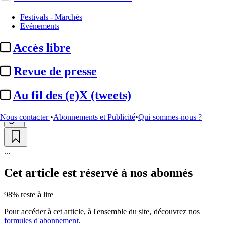
Festivals - Marchés
Podcasts :
l’équilibre à trouver
Evénements
entre audio pur et contenus
Accès libre
filmés
Revue de presse
Actualité n° 346200
|
Publié le 30 mars 2026 11:54
| 411 mots
Au fil des (e)X (tweets)
Nous contacter
•
Abonnements et Publicité
•
Qui sommes-nous ?
...
Cet article est réservé à nos abonnés
98% reste à lire
Pour accéder à cet article, à l'ensemble du site, découvrez nos
formules d'abonnement
.