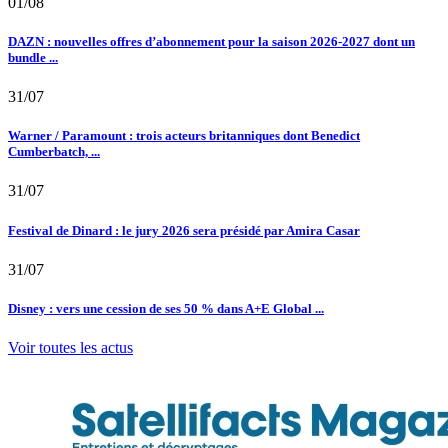
01/08
DAZN : nouvelles offres d’abonnement pour la saison 2026-2027 dont un
bundle ...
31/07
Warner / Paramount : trois acteurs britanniques dont Benedict
Cumberbatch, ...
31/07
Festival de Dinard : le jury 2026 sera présidé par Amira Casar
31/07
Disney : vers une cession de ses 50 % dans A+E Global ...
Voir toutes les actus