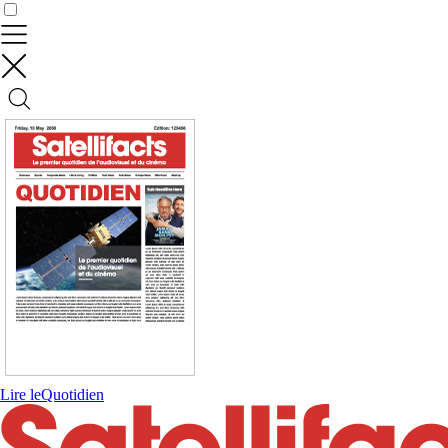
Contrôler vos données
Lire le
Quotidien