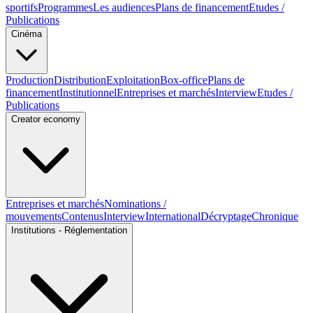
sportifs
Programmes
Les audiences
Plans de financement
Etudes /
Publications
Cinéma
Production
Distribution
Exploitation
Box-office
Plans de
financement
Institutionnel
Entreprises et marchés
Interview
Etudes /
Publications
Creator economy
Entreprises et marchés
Nominations /
mouvements
Contenus
Interview
International
Décryptage
Chronique
Institutions - Réglementation