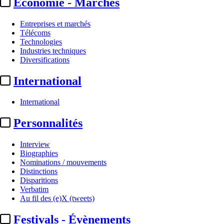
Economie - Marchés
Entreprises et marchés
Télécoms
Technologies
Industries techniques
Diversifications
International
International
RTL :
Alex Vizorek gagne du
Personnalités
temps pour « Quitte ou
Interview
Biographies
double » ...
Nominations / mouvements
Distinctions
Disparitions
Actualité n° 350044
|
Publié le 22 juin 2026 14:25
| 169 mots
Verbatim
Au fil des (e)X (tweets)
Festivals - Évènements