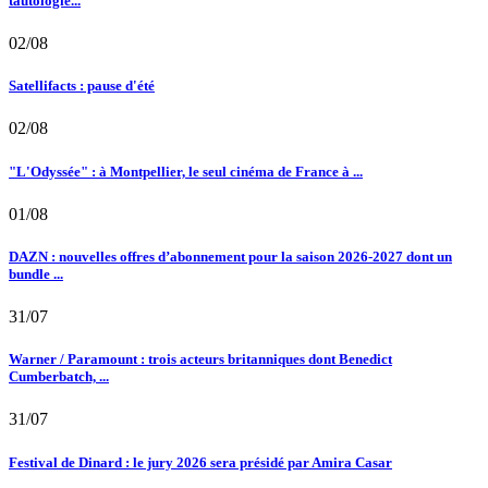
tautologie...
02/08
Satellifacts : pause d'été
02/08
"L'Odyssée" : à Montpellier, le seul cinéma de France à ...
01/08
DAZN : nouvelles offres d’abonnement pour la saison 2026-2027 dont un
bundle ...
31/07
Warner / Paramount : trois acteurs britanniques dont Benedict
Cumberbatch, ...
31/07
Festival de Dinard : le jury 2026 sera présidé par Amira Casar