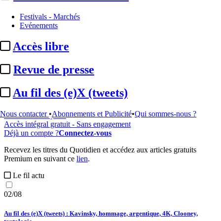
Festivals - Marchés
...
Evénements
Cet article est réservé à nos abonnés
Accès libre
97% reste à lire
Revue de presse
Pour accéder à cet article, à l'ensemble du site, découvrez nos
formules d'abonnement
.
Au fil des (e)X (tweets)
S'abonner à Satellifacts
Nous contacter
•
Abonnements et Publicité
•
Qui sommes-nous ?
Offre d'essai 8 jours
Accès intégral gratuit - Sans engagement
Déjà un compte ?
Connectez-vous
Recevez les titres du Quotidien et accédez aux articles gratuits
Premium en suivant ce
lien
.
Le fil actu
02/08
Au fil des (e)X (tweets) : Kavinsky, hommage, argentique, 4K, Clooney,