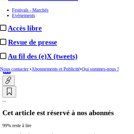
Institutionnel
Festivals - Marchés
Evénements
AgoraEU :
3 propositions pour
Accès libre
« garantir un financement
équitable et prévisible » ...
Revue de presse
Au fil des (e)X (tweets)
Par
Luce Burnod
Actualité n° 347238
|
Publié le 22 avr. 2026 17:18
| 341 mots
Nous contacter
•
Abonnements et Publicité
•
Qui sommes-nous ?
...
Cet article est réservé à nos abonnés
99% reste à lire