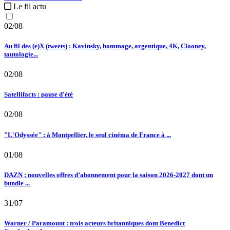
Le fil actu
02/08
Au fil des (e)X (tweets) : Kavinsky, hommage, argentique, 4K, Clooney,
tautologie...
02/08
Satellifacts : pause d'été
02/08
"L'Odyssée" : à Montpellier, le seul cinéma de France à ...
01/08
DAZN : nouvelles offres d’abonnement pour la saison 2026-2027 dont un
bundle ...
31/07
Warner / Paramount : trois acteurs britanniques dont Benedict