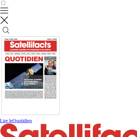
Contrôler vos données
Lire le
Quotidien