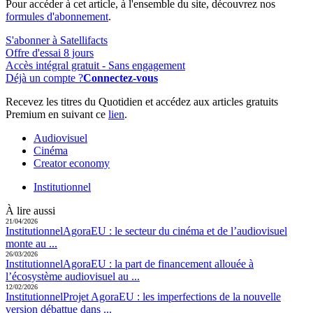
Pour accéder à cet article, à l'ensemble du site, découvrez nos
formules d'abonnement
.
S'abonner à Satellifacts
Offre d'essai 8 jours
Accès intégral gratuit - Sans engagement
Déjà un compte ?
Connectez-vous
Recevez les titres du Quotidien et accédez aux articles gratuits
Premium en suivant ce
lien
.
Audiovisuel
Cinéma
Creator economy
Institutionnel
À lire aussi
21/04/2026
Institutionnel
AgoraEU :
le secteur du cinéma et de l’audiovisuel
monte au ...
26/03/2026
Institutionnel
AgoraEU :
la part de financement allouée à
l’écosystème audiovisuel au ...
12/02/2026
Institutionnel
Projet AgoraEU :
les imperfections de la nouvelle
version débattue dans ...