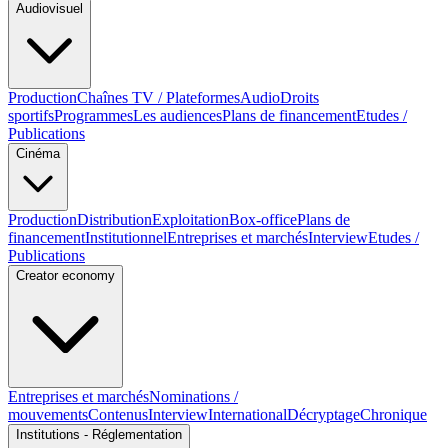
Audiovisuel
Production
Chaînes TV / Plateformes
Audio
Droits
sportifs
Programmes
Les audiences
Plans de financement
Etudes /
Publications
Cinéma
Production
Distribution
Exploitation
Box-office
Plans de
financement
Institutionnel
Entreprises et marchés
Interview
Etudes /
Publications
Creator economy
Entreprises et marchés
Nominations /
mouvements
Contenus
Interview
International
Décryptage
Chronique
Institutions - Réglementation