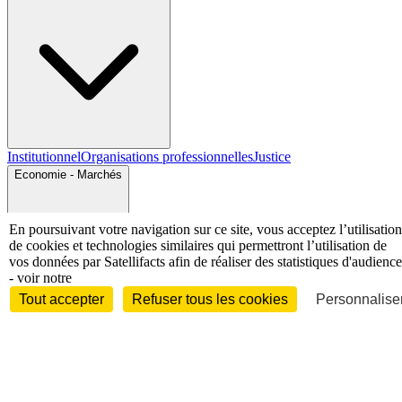
Institutionnel
Organisations professionnelles
Justice
Economie - Marchés
En poursuivant votre navigation sur ce site, vous acceptez l’utilisation
de cookies et technologies similaires qui permettront l’utilisation de
vos données par Satellifacts afin de réaliser des statistiques d'audience
- voir notre
Tout accepter
Refuser tous les cookies
Personnaliser
Entreprises et marchés
Télécoms
Technologies
Industries
techniques
Diversifications
International