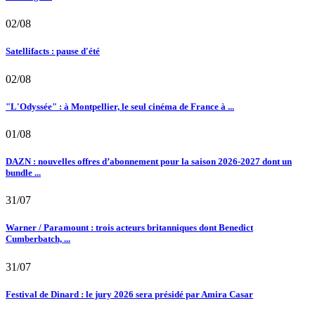
02/08
Satellifacts : pause d'été
02/08
"L'Odyssée" : à Montpellier, le seul cinéma de France à ...
01/08
DAZN : nouvelles offres d’abonnement pour la saison 2026-2027 dont un
bundle ...
31/07
Warner / Paramount : trois acteurs britanniques dont Benedict
Cumberbatch, ...
31/07
Festival de Dinard : le jury 2026 sera présidé par Amira Casar