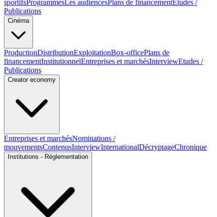
sportifs
Programmes
Les audiences
Plans de financement
Etudes /
Publications
Cinéma
Production
Distribution
Exploitation
Box-office
Plans de
financement
Institutionnel
Entreprises et marchés
Interview
Etudes /
Publications
Creator economy
Entreprises et marchés
Nominations /
mouvements
Contenus
Interview
International
Décryptage
Chronique
Institutions - Réglementation