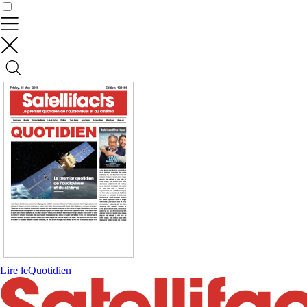
Contrôler vos données
Lire le
Quotidien