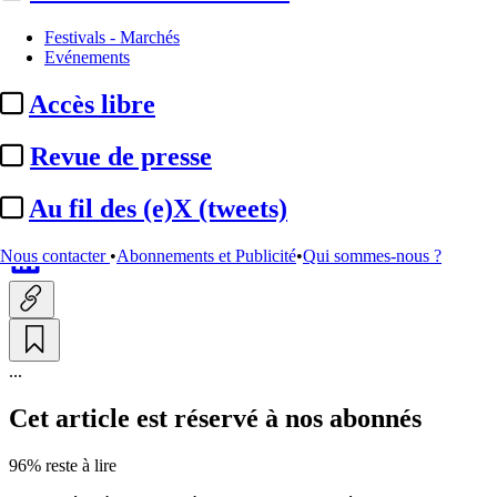
Production
Festivals - Marchés
Evénements
Cannes 2026 / Nour Films :
Accès libre
acquisition des droits français
de « I’ll ...
Revue de presse
Au fil des (e)X (tweets)
Par
Julie Souvestre
Actualité n° 348135
|
Publié le 13 mai 2026 10:40
| 137 mots
Nous contacter
•
Abonnements et Publicité
•
Qui sommes-nous ?
...
Cet article est réservé à nos abonnés
96% reste à lire