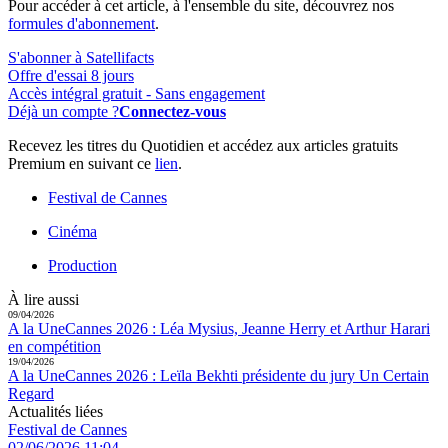
Pour accéder à cet article, à l'ensemble du site, découvrez nos
formules d'abonnement
.
S'abonner à Satellifacts
Offre d'essai 8 jours
Accès intégral gratuit - Sans engagement
Déjà un compte ?
Connectez-vous
Recevez les titres du Quotidien et accédez aux articles gratuits
Premium en suivant ce
lien
.
Festival de Cannes
Cinéma
Production
À lire aussi
09/04/2026
A la Une
Cannes 2026 :
Léa Mysius, Jeanne Herry et Arthur Harari
en compétition
19/04/2026
A la Une
Cannes 2026 :
Leïla Bekhti présidente du jury Un Certain
Regard
Actualités liées
Festival de Cannes
02/06/2026 11:04