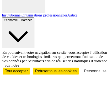
Institutionnel
Organisations professionnelles
Justice
Economie - Marchés
En poursuivant votre navigation sur ce site, vous acceptez l’utilisation
Entreprises et marchés
Télécoms
Technologies
Industries
de cookies et technologies similaires qui permettront l’utilisation de
techniques
Diversifications
vos données par Satellifacts afin de réaliser des statistiques d'audience
International
- voir notre
Tout accepter
Refuser tous les cookies
Personnaliser
International
Personnalités