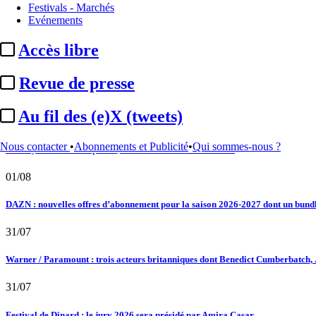
Festivals - Marchés
02/08
Evénements
Au fil des (e)X (tweets) : Kavinsky, hommage, argentique, 4K, Clooney, tautologi
Accès libre
02/08
Revue de presse
Satellifacts : pause d'été
Au fil des (e)X (tweets)
02/08
Nous contacter
•
Abonnements et Publicité
•
Qui sommes-nous ?
"L'Odyssée" : à Montpellier, le seul cinéma de France à ...
01/08
DAZN : nouvelles offres d’abonnement pour la saison 2026-2027 dont un bundle
31/07
Warner / Paramount : trois acteurs britanniques dont Benedict Cumberbatch, .
31/07
Festival de Dinard : le jury 2026 sera présidé par Amira Casar