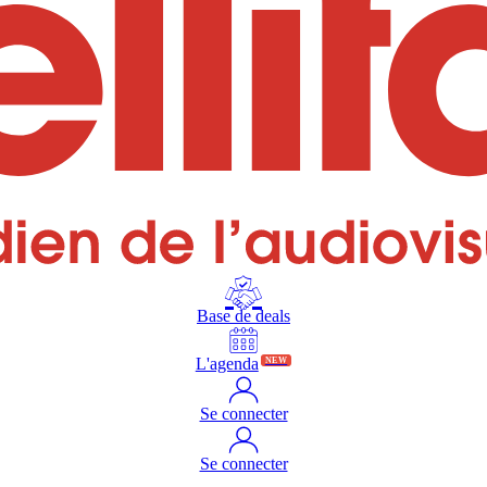
Base de deals
L'agenda
NEW
Se connecter
Se connecter