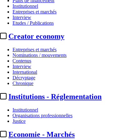
Plans de financement
Institutionnel
Entreprises et marchés
Interview
Etudes / Publications
Creator economy
Entreprises et marchés
Nominations / mouvements
Contenus
Interview
Festivals - Marchés
International
Décryptage
Festival de Cabourg :
palmarès 
Chronique
Institutions - Réglementation
Par
Julie Souvestre
Actualité n° 349676
|
Publié le 15 juin 2026 11:43
| 306 mots
Institutionnel
Organisations professionnelles
Justice
Economie - Marchés