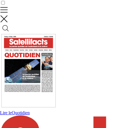
Contrôler vos données
Lire le
Quotidien