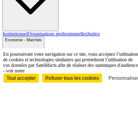
Institutionnel
Organisations professionnelles
Justice
Economie - Marchés
En poursuivant votre navigation sur ce site, vous acceptez l’utilisation
de cookies et technologies similaires qui permettront l’utilisation de
vos données par Satellifacts afin de réaliser des statistiques d'audience
- voir notre
Tout accepter
Refuser tous les cookies
Personnaliser
Entreprises et marchés
Télécoms
Technologies
Industries
techniques
Diversifications
International
International
Personnalités