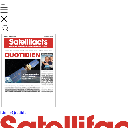
Contrôler vos données
Lire le
Quotidien