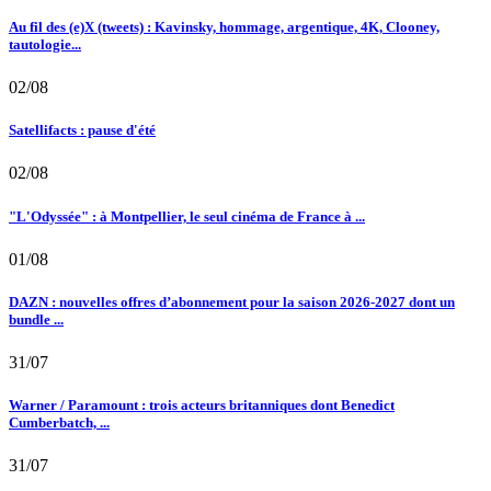
Au fil des (e)X (tweets) : Kavinsky, hommage, argentique, 4K, Clooney,
tautologie...
02/08
Satellifacts : pause d'été
02/08
"L'Odyssée" : à Montpellier, le seul cinéma de France à ...
01/08
DAZN : nouvelles offres d’abonnement pour la saison 2026-2027 dont un
bundle ...
31/07
Warner / Paramount : trois acteurs britanniques dont Benedict
Cumberbatch, ...
31/07