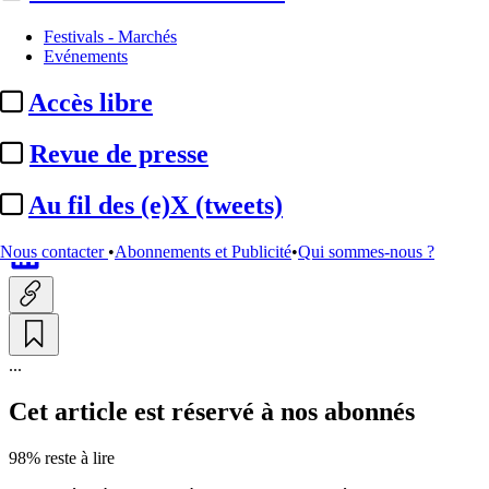
Institutionnel
Festivals - Marchés
Evénements
Festival de Clermont-Ferrand :
Accès libre
après le retrait de Canal+, deux
eurodéputés ...
Revue de presse
Au fil des (e)X (tweets)
Par
Julie Souvestre
Actualité n° 350484
|
Publié le 01 juil. 2026 12:49
| 225 mots
Nous contacter
•
Abonnements et Publicité
•
Qui sommes-nous ?
...
Cet article est réservé à nos abonnés
98% reste à lire