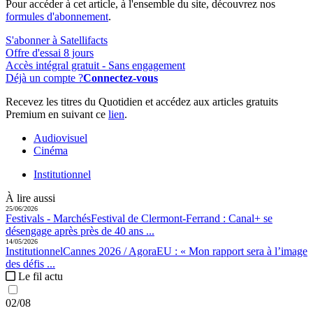
Pour accéder à cet article, à l'ensemble du site, découvrez nos
formules d'abonnement
.
S'abonner à Satellifacts
Offre d'essai 8 jours
Accès intégral gratuit - Sans engagement
Déjà un compte ?
Connectez-vous
Recevez les titres du Quotidien et accédez aux articles gratuits
Premium en suivant ce
lien
.
Audiovisuel
Cinéma
Institutionnel
À lire aussi
25/06/2026
Festivals - Marchés
Festival de Clermont-Ferrand :
Canal+ se
désengage après près de 40 ans ...
14/05/2026
Institutionnel
Cannes 2026 / AgoraEU :
« Mon rapport sera à l’image
des défis ...
Le fil actu
02/08