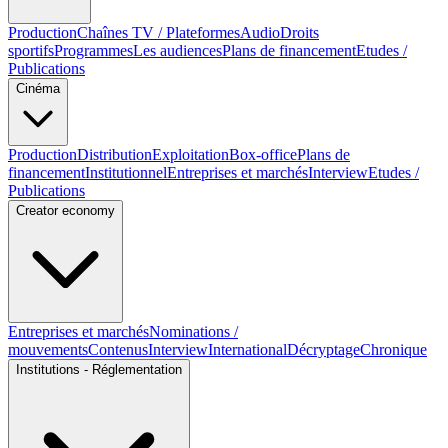
Production
Chaînes TV / Plateformes
Audio
Droits
sportifs
Programmes
Les audiences
Plans de financement
Etudes /
Publications
Cinéma
Production
Distribution
Exploitation
Box-office
Plans de
financement
Institutionnel
Entreprises et marchés
Interview
Etudes /
Publications
Creator economy
Entreprises et marchés
Nominations /
mouvements
Contenus
Interview
International
Décryptage
Chronique
Institutions - Réglementation