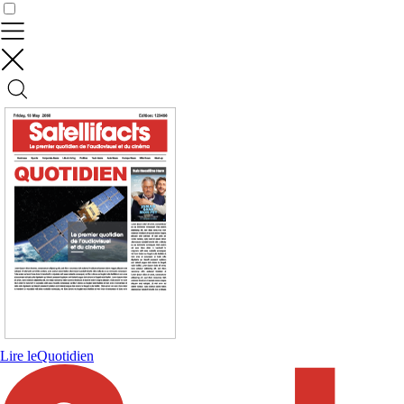
Contrôler vos données
Lire le
Quotidien