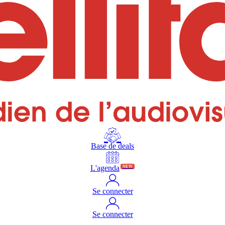
Base de deals
L'agenda
NEW
Se connecter
Se connecter