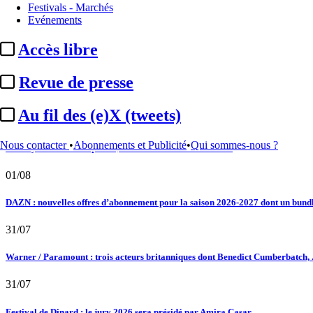
Festivals - Marchés
02/08
Evénements
Au fil des (e)X (tweets) : Kavinsky, hommage, argentique, 4K, Clooney, tautologi
Accès libre
02/08
Revue de presse
Satellifacts : pause d'été
Au fil des (e)X (tweets)
02/08
Nous contacter
•
Abonnements et Publicité
•
Qui sommes-nous ?
"L'Odyssée" : à Montpellier, le seul cinéma de France à ...
01/08
DAZN : nouvelles offres d’abonnement pour la saison 2026-2027 dont un bundle
31/07
Warner / Paramount : trois acteurs britanniques dont Benedict Cumberbatch, .
31/07
Festival de Dinard : le jury 2026 sera présidé par Amira Casar