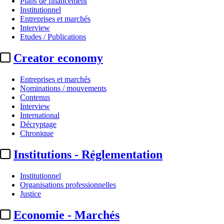
Plans de financement
Institutionnel
Entreprises et marchés
Interview
Etudes / Publications
Creator economy
Entreprises et marchés
Nominations / mouvements
Contenus
Interview
Institutionnel
International
Décryptage
Histoire TV / Ushuaïa TV :
réact
Chronique
Institutions - Réglementation
Par
Anastasia Svoboda
Actualité n° 350638
|
Publié le 03 juil. 2026 19:00
| 389 mots
Institutionnel
Organisations professionnelles
Justice
Economie - Marchés